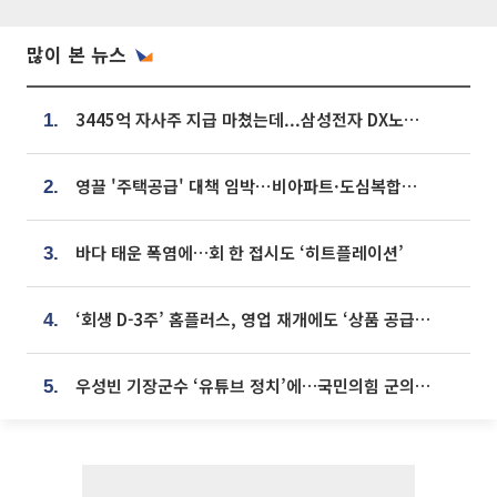
많이 본 뉴스
3445억 자사주 지급 마쳤는데...삼성전자 DX노조, 뒤늦은 '떼쓰기 집회'
1.
영끌 '주택공급' 대책 임박⋯비아파트·도심복합까지 총동원
2.
바다 태운 폭염에…회 한 접시도 ‘히트플레이션’
3.
‘회생 D-3주’ 홈플러스, 영업 재개에도 ‘상품 공급망’ 복구가 생존 관건
4.
우성빈 기장군수 ‘유튜브 정치’에…국민의힘 군의원들 집단 반발
5.