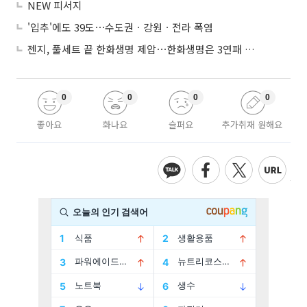
NEW 피서지
'입추'에도 39도⋯수도권ㆍ강원ㆍ전라 폭염
젠지, 풀세트 끝 한화생명 제압⋯한화생명은 3연패 수렁
0
0
0
0
좋아요
화나요
슬퍼요
추가취재 원해요