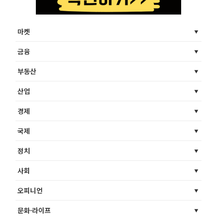
마켓
금융
부동산
산업
경제
국제
정치
사회
오피니언
문화·라이프