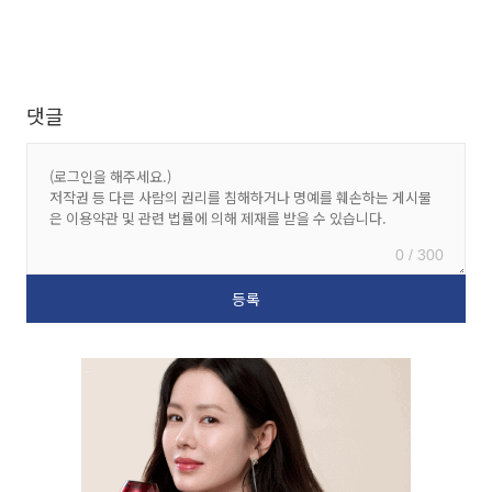
댓글
0 / 300