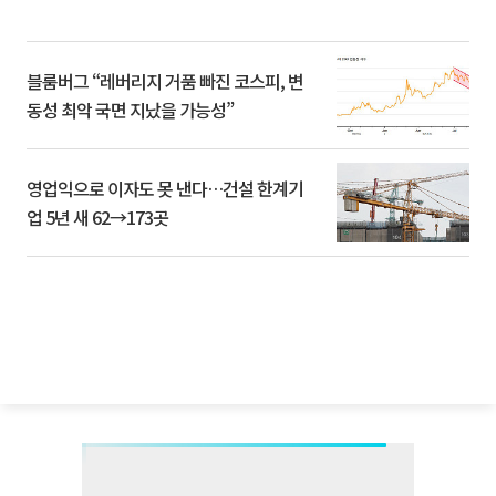
블룸버그 “레버리지 거품 빠진 코스피, 변
동성 최악 국면 지났을 가능성”
영업익으로 이자도 못 낸다…건설 한계기
업 5년 새 62→173곳