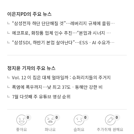
이은지PD의 주요 뉴스
“삼성전자 하단 단단해질 것”⋯레버리지 규제에 쏠림 완화
에코프로, 화장품 업체 인수 추진⋯“본업과 시너지 부족”
“삼성SDI, 하반기 본업 살아난다”⋯ESSㆍAI 수요가 견인
정지윤 기자의 주요 뉴스
Vol. 12 이 집은 대체 얼마일까 : 슈퍼리치들의 주거지
폭염에 폭우까지⋯낮 최고 37도ㆍ동해안 강한 비
7월 다섯째 주 유튜브 영상 순위
0
0
0
0
좋아요
화나요
슬퍼요
추가취재 원해요