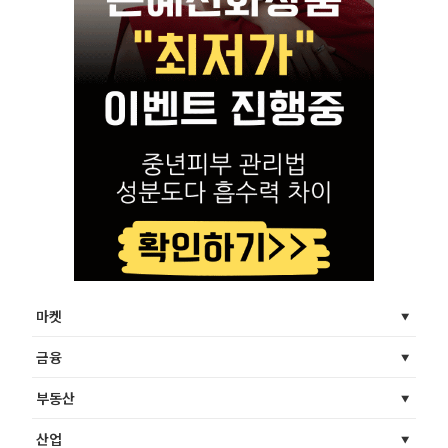
마켓
금융
부동산
산업