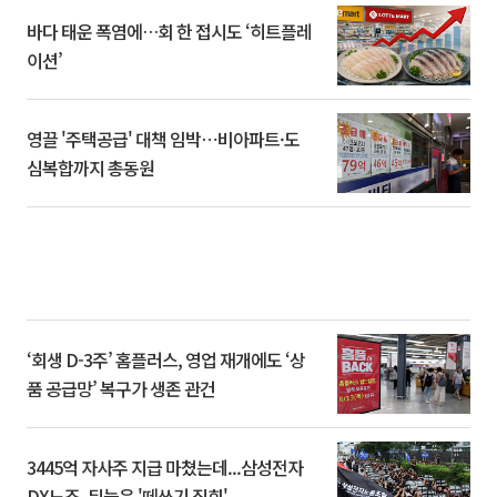
바다 태운 폭염에…회 한 접시도 ‘히트플레
이션’
영끌 '주택공급' 대책 임박⋯비아파트·도
심복합까지 총동원
‘회생 D-3주’ 홈플러스, 영업 재개에도 ‘상
품 공급망’ 복구가 생존 관건
3445억 자사주 지급 마쳤는데...삼성전자
DX노조, 뒤늦은 '떼쓰기 집회'