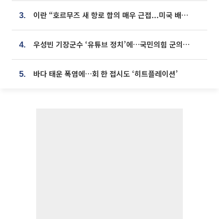
이란 “호르무즈 새 항로 합의 매우 근접...미국 배상 먼저”
3.
우성빈 기장군수 ‘유튜브 정치’에…국민의힘 군의원들 집단 반발
4.
바다 태운 폭염에…회 한 접시도 ‘히트플레이션’
5.