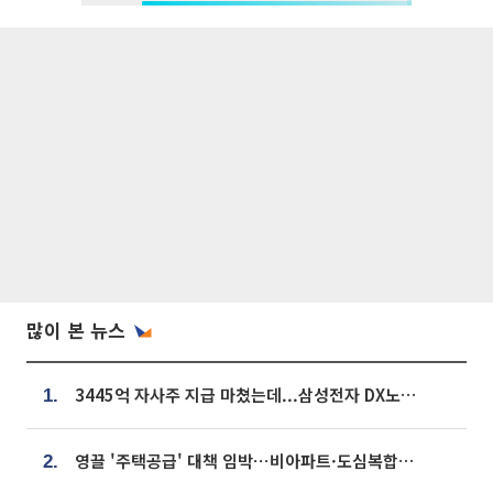
많이 본 뉴스
3445억 자사주 지급 마쳤는데...삼성전자 DX노조, 뒤늦은 '떼쓰기 집회'
1.
영끌 '주택공급' 대책 임박⋯비아파트·도심복합까지 총동원
2.