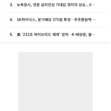
뉴욕증시, 연준 금리인상 기대감 꺾이자 상승...S&P500 사상 최고치 [종합]
3.
SK하이닉스, 분기배당 375원 확정…주주환원책 9월로 앞당겨 발표
4.
美 ‘232조 하이브리드 제재’ 임박…K-태양광, 불확실성 털고 날개 다나
5.