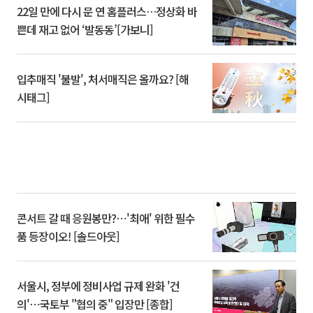
22일 만에 다시 문 연 홈플러스…정상화 바
쁜데 재고 없어 ‘발동동’[가보니]
입추매직 '불발', 처서매직은 올까요? [해
시태그]
콘서트 갈 때 응원봉만?⋯'최애' 위한 필수
품 등장이오! [솔드아웃]
서울시, 정부에 정비사업 규제 완화 '건
의'⋯국토부 "협의 중" 입장만 [종합]