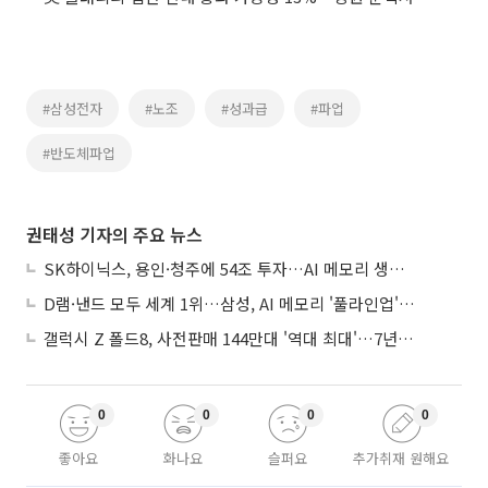
#삼성전자
#노조
#성과급
#파업
#반도체파업
권태성 기자의 주요 뉴스
SK하이닉스, 용인·청주에 54조 투자…AI 메모리 생산기지 키운다
D램·낸드 모두 세계 1위…삼성, AI 메모리 '풀라인업'으로 승부
갤럭시 Z 폴드8, 사전판매 144만대 '역대 최대'…7년만에 갤노트10 기록 넘어
0
0
0
0
좋아요
화나요
슬퍼요
추가취재 원해요