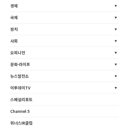
경제
국제
정치
사회
오피니언
문화·라이프
뉴스발전소
이투데이TV
스페셜리포트
Channel 5
위너스IR클럽