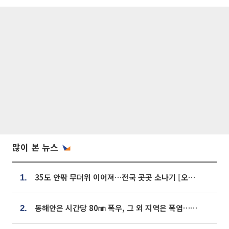
많이 본 뉴스
35도 안팎 무더위 이어져…전국 곳곳 소나기 [오늘 날씨]
1.
동해안은 시간당 80㎜ 폭우, 그 외 지역은 폭염…‘극과 극 날씨’
2.