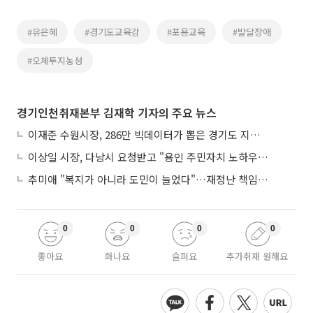
#유은혜
#경기도교육감
#포용교육
#발달장애
#오체투지농성
경기인천취재본부 김재학 기자의 주요 뉴스
이재준 수원시장, 286만 빅데이터가 뽑은 경기도 지자체장 1위
이상일 시장, 다낭시 요청받고 "용인 주민자치 노하우 공유"
추미애 "복지가 아니라 도민이 늘었다"…재정난 책임론 정면돌파
0
0
0
0
좋아요
화나요
슬퍼요
추가취재 원해요