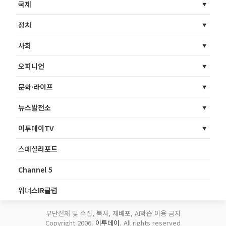
국제
정치
사회
오피니언
문화·라이프
뉴스발전소
이투데이TV
스페셜리포트
Channel 5
위너스IR클럽
무단전재 및 수집, 복사, 재배포, AI학습 이용 금지
Copyright 2006.
이투데이
. All rights reserved