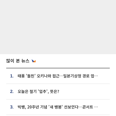
많이 본 뉴스
태풍 '돌핀' 오키나와 접근…일본기상청 경로 업데이트
1.
오늘은 절기 '입추', 뜻은?
2.
빅뱅, 20주년 기념 '새 뱅봉' 선보인다⋯콘서트 앞두고 팝업 개최
3.