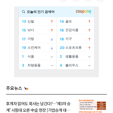
주요뉴스
후계자 없어도 회사는 남긴다?…‘제3자 승
계’ 시험대 오른 中企 현장 [기업승계 대전