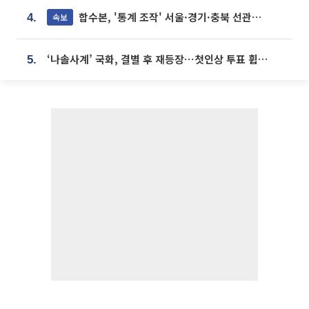
합수본, '통계 조작' 서울·경기·충북 선관위 등 추가 압수수색
속보
4.
‘나솔사계’ 국화, 결별 후 재등장⋯첫인상 투표 휩쓸고 ‘인기녀’ 등극
5.