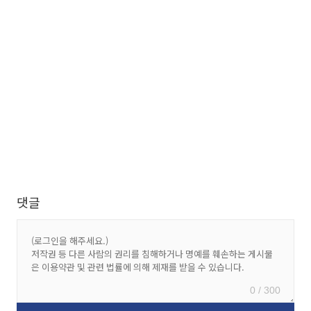
댓글
0 / 300