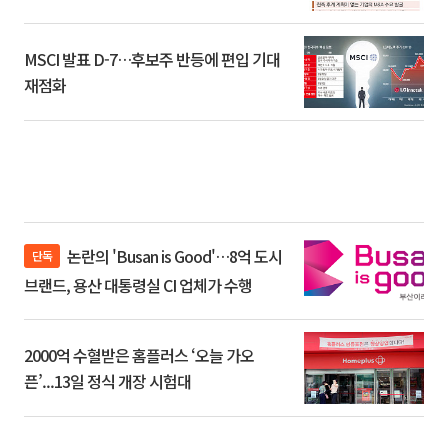
환]
MSCI 발표 D-7…후보주 반등에 편입 기대
재점화
논란의 'Busan is Good'…8억 도시
단독
브랜드, 용산 대통령실 CI 업체가 수행
2000억 수혈받은 홈플러스 ‘오늘 가오
픈’...13일 정식 개장 시험대