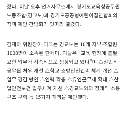
졌다. 이날 오후 선거사무소에서 경기도교육청공무원
노동조합(경교노)과 경기도공공형어린이집연합회의
정책 제안 간담회가 잇따라 열렸다.
김재하 위원장이 이끄는 경교노는 10개 지부·조합원
1000명이 소속된 단체다. 이들은 "교육 현장에 불필
요한 업무가 지속적으로 생성되고 있다"며 △일반직
공무원 처우 개선 △학교 소방안전관리 체계 개선 △
업무 경감 방안 △인력 확충 △유연근무제 확대 △산
업안전보건 업무체계 개선 △경교노와의 정례적 소통
구조 구축 등 15가지 정책을 제안했다.