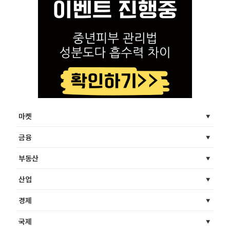
마켓
금융
부동산
산업
경제
국제