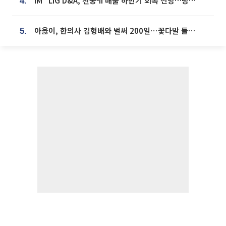
iM "LIG D&A, 천궁-II 매출 하반기 회복 전망…방산 톱픽 유지"
4.
아옳이, 한의사 김형배와 벌써 200일⋯꽃다발 들고 "프러포즈 아냐"
5.