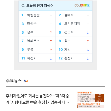
주요뉴스
후계자 없어도 회사는 남긴다?…‘제3자 승
계’ 시험대 오른 中企 현장 [기업승계 대전
환]