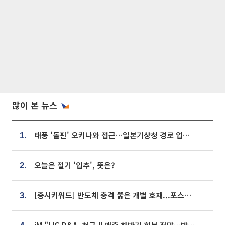
많이 본 뉴스
태풍 '돌핀' 오키나와 접근…일본기상청 경로 업데이트
1.
오늘은 절기 '입추', 뜻은?
2.
[증시키워드] 반도체 충격 뚫은 개별 호재...포스코퓨처엠·에코프로·한화솔루션 '눈길'
3.