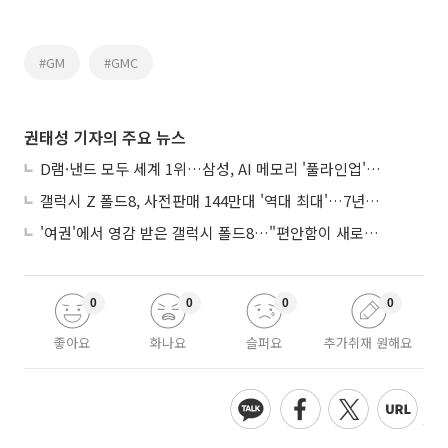
#GM
#GMC
권태성 기자의 주요 뉴스
D램·낸드 모두 세계 1위…삼성, AI 메모리 '풀라인업'으로 승부
갤럭시 Z 폴드8, 사전판매 144만대 '역대 최대'…7년만에 갤노트10 기록 넘어
'여권'에서 영감 받은 갤럭시 폴드8…"편안함이 새로운 디자인 경쟁력"
0
0
0
0
좋아요
화나요
슬퍼요
추가취재 원해요