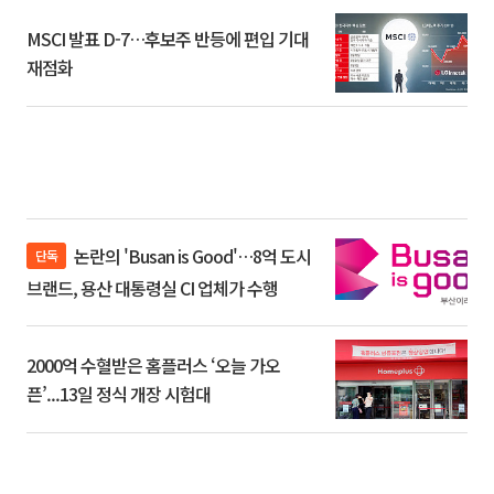
MSCI 발표 D-7…후보주 반등에 편입 기대
재점화
논란의 'Busan is Good'…8억 도시
단독
브랜드, 용산 대통령실 CI 업체가 수행
2000억 수혈받은 홈플러스 ‘오늘 가오
픈’...13일 정식 개장 시험대