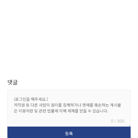
댓글
0 / 300