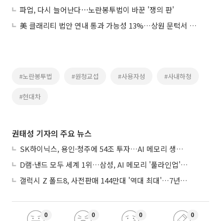
파업, 다시 늘어난다⋯노란봉투법이 바꾼 '쟁의 판'
美 클래리티 법안 연내 통과 가능성 13%…상원 문턱서 제동
#노란봉투법
#원청교섭
#사용자성
#사내하청
#현대차
권태성 기자의 주요 뉴스
SK하이닉스, 용인·청주에 54조 투자…AI 메모리 생산기지 키운다
D램·낸드 모두 세계 1위…삼성, AI 메모리 '풀라인업'으로 승부
갤럭시 Z 폴드8, 사전판매 144만대 '역대 최대'…7년만에 갤노트10 기록 넘어
0
0
0
0