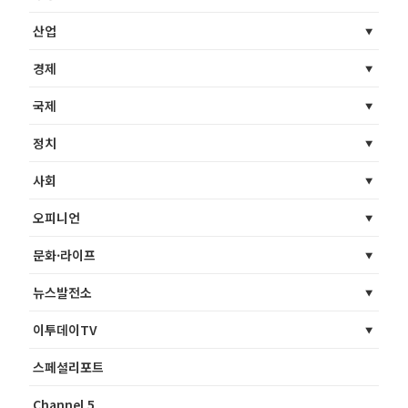
산업
경제
국제
정치
사회
오피니언
문화·라이프
뉴스발전소
이투데이TV
스페셜리포트
Channel 5