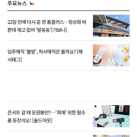
주요뉴스
22일 만에 다시 문 연 홈플러스…정상화 바
쁜데 재고 없어 ‘발동동’[가보니]
입추매직 '불발', 처서매직은 올까요? [해
시태그]
콘서트 갈 때 응원봉만?⋯'최애' 위한 필수
품 등장이오! [솔드아웃]