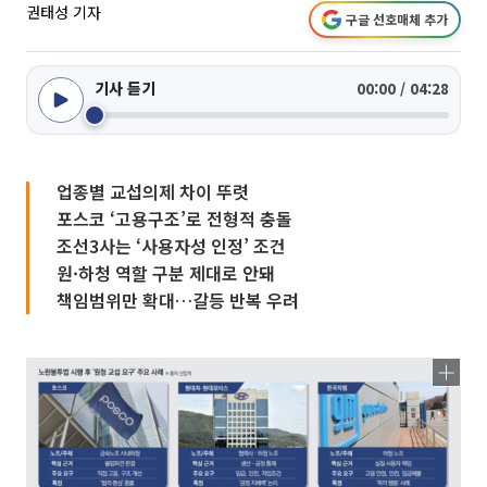
권태성 기자
구글 선호매체 추가
기사 듣기
00:00 / 04:28
업종별 교섭의제 차이 뚜렷
포스코 ‘고용구조’로 전형적 충돌
조선3사는 ‘사용자성 인정’ 조건
원·하청 역할 구분 제대로 안돼
책임범위만 확대…갈등 반복 우려