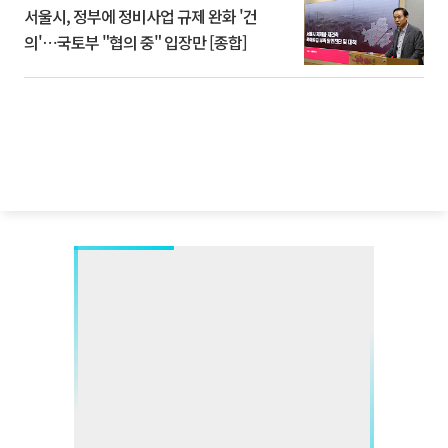
서울시, 정부에 정비사업 규제 완화 '건
의'⋯국토부 "협의 중" 입장만 [종합]