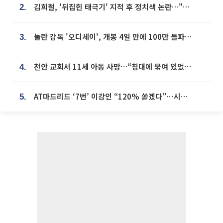
김희철, '뒤집힌 태극기' 지적 후 정치색 논란…"좌우 떠나 우리나라 국기"
2.
놀란 감독 '오디세이', 개봉 4일 만에 100만 돌파⋯'왕사남' 보다 빠르다
3.
천안 교회서 11세 아동 사망…“침대에 묶여 있었다” 진술 확보
4.
AT마드리드 ‘7번’ 이강인 “120% 쏟겠다”⋯시메오네 감독 “필요한 선수”
5.