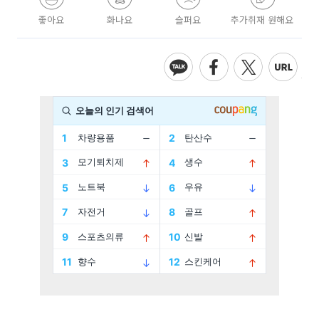
좋아요
화나요
슬퍼요
추가취재 원해요