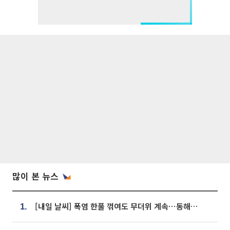
많이 본 뉴스
[내일 날씨] 폭염 한풀 꺾여도 무더위 계속⋯동해안 이틀 연속 비
1.