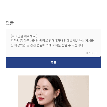
댓글
0 / 300