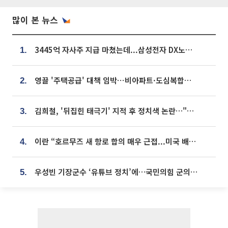
많이 본 뉴스
3445억 자사주 지급 마쳤는데...삼성전자 DX노조, 뒤늦은 '떼쓰기 집회'
1.
영끌 '주택공급' 대책 임박⋯비아파트·도심복합까지 총동원
2.
김희철, '뒤집힌 태극기' 지적 후 정치색 논란…"좌우 떠나 우리나라 국기"
3.
이란 “호르무즈 새 항로 합의 매우 근접...미국 배상 먼저”
4.
우성빈 기장군수 ‘유튜브 정치’에…국민의힘 군의원들 집단 반발
5.