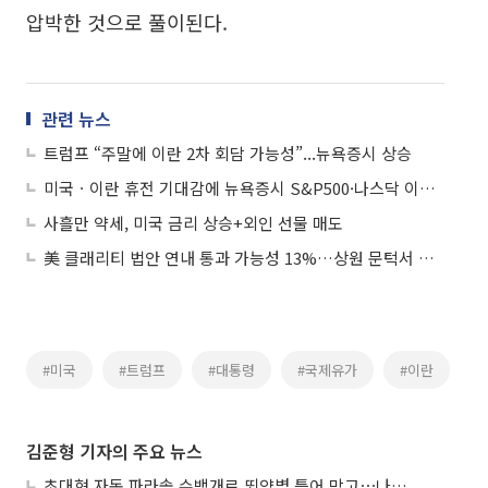
압박한 것으로 풀이된다.
관련 뉴스
트럼프 “주말에 이란 2차 회담 가능성”...뉴욕증시 상승
미국ㆍ이란 휴전 기대감에 뉴욕증시 S&P500·나스닥 이틀째 최고치
사흘만 약세, 미국 금리 상승+외인 선물 매도
美 클래리티 법안 연내 통과 가능성 13%…상원 문턱서 제동
#미국
#트럼프
#대통령
#국제유가
#이란
김준형 기자의 주요 뉴스
초대형 자동 파라솔 수백개로 뙤약볕 틀어 막고⋯나라별 폭염 생존법