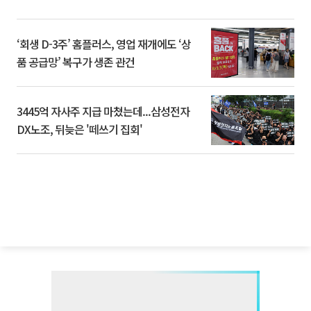
‘회생 D-3주’ 홈플러스, 영업 재개에도 ‘상
품 공급망’ 복구가 생존 관건
3445억 자사주 지급 마쳤는데...삼성전자
DX노조, 뒤늦은 '떼쓰기 집회'