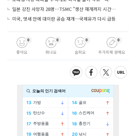
일본 강진 사망자 28명⋯TSMC "생산 재개까지 시간 필요해"
미국, 엿새 만에 대이란 공습 재개⋯국제유가 다시 급등
0
0
0
0
좋아요
화나요
슬퍼요
추가취재 원해요