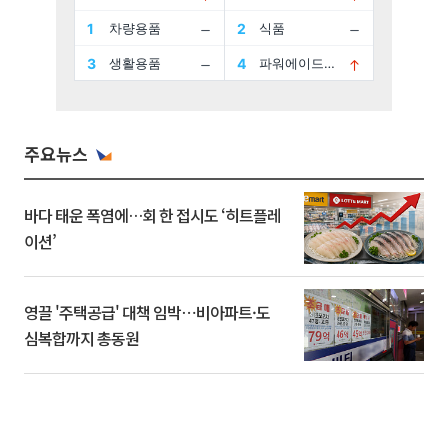
주요뉴스
바다 태운 폭염에…회 한 접시도 ‘히트플레
이션’
영끌 '주택공급' 대책 임박⋯비아파트·도
심복합까지 총동원