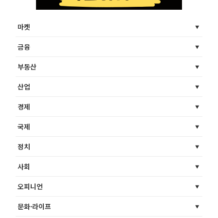
마켓
금융
부동산
산업
경제
국제
정치
사회
오피니언
문화·라이프