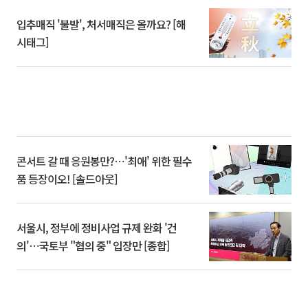
입추매직 '불발', 처서매직은 올까요? [해
시태그]
콘서트 갈 때 응원봉만?⋯'최애' 위한 필수
품 등장이오! [솔드아웃]
서울시, 정부에 정비사업 규제 완화 '건
의'⋯국토부 "협의 중" 입장만 [종합]