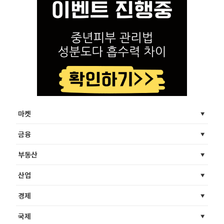
마켓
금융
부동산
산업
경제
국제