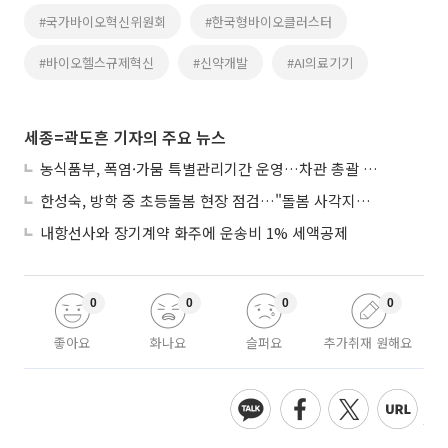
#국가바이오혁신위원회
#한국형바이오클러스터
#바이오헬스규제혁신
#신약개발
#AI의료기기
세종=곽도흔 기자의 주요 뉴스
농식품부, 폭염·가뭄 특별관리기간 운영…차관 총괄 대응체계 격상
한성숙, 방학 중 초등돌봄 현장 점검…"돌봄 사각지대 없애야"
내항선사와 장기계약 화주에 운송비 1% 세액공제
0
0
0
0
좋아요
화나요
슬퍼요
추가취재 원해요