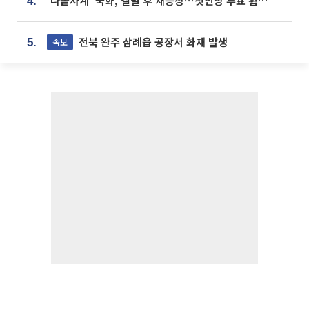
‘나솔사계’ 국화, 결별 후 재등장⋯첫인상 투표 휩쓸고 ‘인기녀’ 등극
4.
전북 완주 삼례읍 공장서 화재 발생
속보
5.