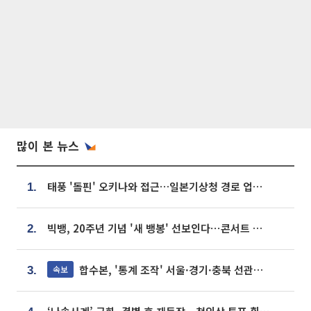
많이 본 뉴스
태풍 '돌핀' 오키나와 접근…일본기상청 경로 업데이트
1.
빅뱅, 20주년 기념 '새 뱅봉' 선보인다⋯콘서트 앞두고 팝업 개최
2.
합수본, '통계 조작' 서울·경기·충북 선관위 등 추가 압수수색
속보
3.