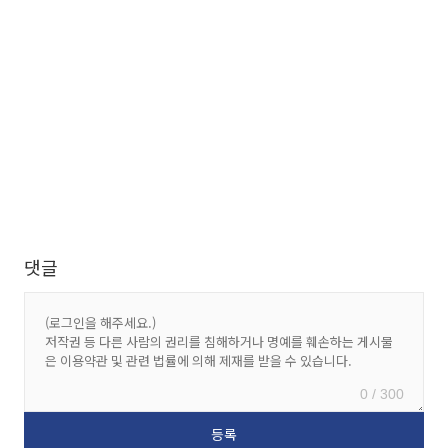
댓글
0 / 300