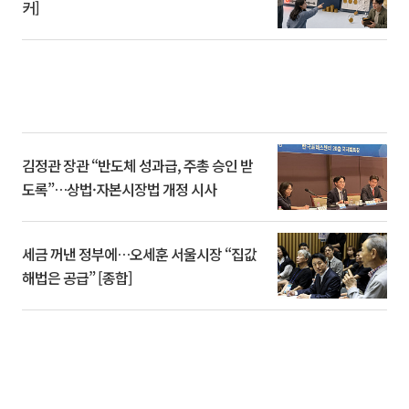
커]
김정관 장관 “반도체 성과급, 주총 승인 받
도록”…상법·자본시장법 개정 시사
세금 꺼낸 정부에…오세훈 서울시장 “집값
해법은 공급” [종합]