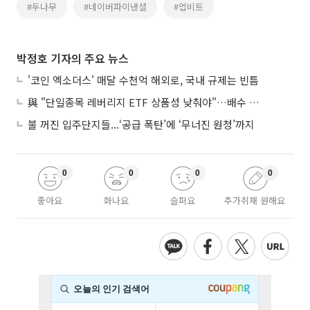
#두나무
#네이버파이낸셜
#업비트
박정호 기자의 주요 뉴스
'코인 엑소더스' 매달 수천억 해외로, 국내 규제는 빈틈
與 "단일종목 레버리지 ETF 상품성 낮춰야"…배수 조정안도 거론
불 꺼진 입주단지들...‘공급 폭탄’에 ‘무너진 원청’까지
0
0
0
0
좋아요
화나요
슬퍼요
추가취재 원해요