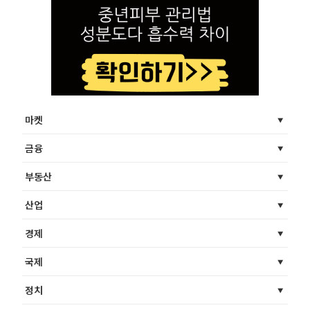
마켓
금융
부동산
산업
경제
국제
정치