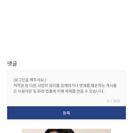
댓글
0 / 300