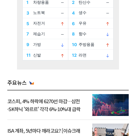
주요뉴스
코스피, 4% 하락에 6270선 마감…삼전
·SK하닉 '와르르' 각각 6%·10%대 급락
ISA 계좌, 5년마다 깨라고요? [이슈크래