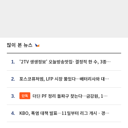
많이 본 뉴스
'2TV 생생정보' 오늘방송맛집- 결정적 한 수, 3종 메밀면! 메밀 소바 맛집 '의○○○○'
1.
포스코퓨처엠, LFP 시장 뚫었다…배터리사와 대규모 장기 공급 합의
2.
더딘 PF 정리 돌파구 찾는다…금감원, 1년 반 만에 매각설명회 재개
단독
3.
KBO, 폭염 대책 발표⋯11일부터 리그 개시ㆍ경기 오후 7시 시작
4.