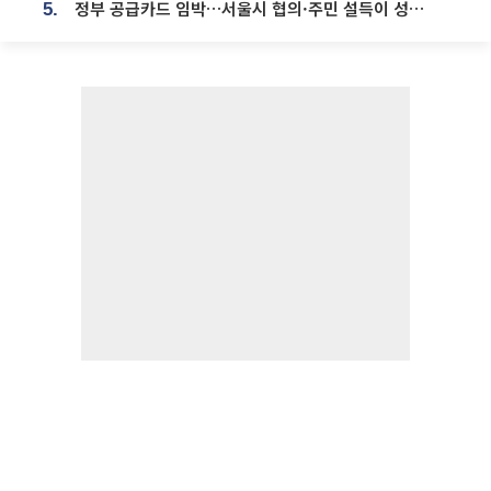
정부 공급카드 임박…서울시 협의·주민 설득이 성패 가른다 [부동산 해법 전쟁]
5.