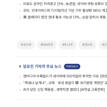
비료도 온라인 허위광고 단속…농관원, 네이버·쿠팡·유튜브 
코빗, 굿네이버스와 '디지털자산 기반 기부 활성화' MOU 체
美 클래리티 법안 연내 통과 가능성 13%…상원 문턱서 제동
#네이버
#NAVER
#두나무
#업비트
#
임유진 기자의 주요 뉴스
자세히보기
엔비디아·브룩필드가 네이버에 100억달러 투자한 이유 [양강전
“족쇄냐 날개냐”…규제ㆍ육성 쌍끌이 韓 ‘AI기본법 개정안’ 
AI가 닫은 신입 채용문…경력직엔 열었다 [AI역설 고용한파]