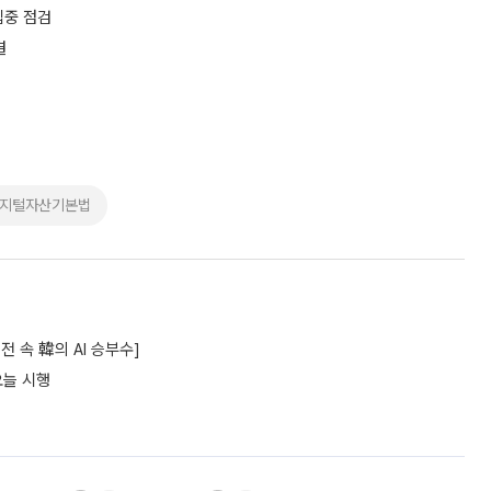
집중 점검
결
디지털자산기본법
 속 韓의 AI 승부수]
오늘 시행