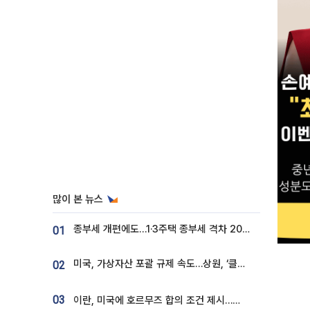
많이 본 뉴스
종부세 개편에도…1·3주택 종부세 격차 2028년부터 확대
01
미국, 가상자산 포괄 규제 속도…상원, ‘클래리티법’ 9월 절차투표 추진
02
03
이란, 미국에 호르무즈 합의 조건 제시…美 “경기 아직 안 끝나” [종합]