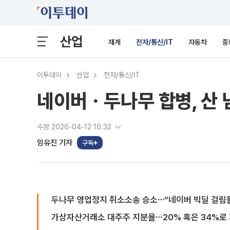
산업
재계
전자/통신/IT
자동차
중
이투데이
산업
전자/통신/IT
네이버ㆍ두나무 합병, 산 
수정 2026-04-12 16:32
임유진 기자
구독
두나무 영업정지 취소소송 승소⋯“네이버 빅딜 걸림돌
가상자산거래소 대주주 지분율⋯20% 혹은 34%로 