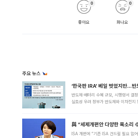
0
0
좋아요
화나요
주요 뉴스
‘한국판 IRA’ 베일 벗었지만…
반도체·배터리 수혜 규모, 시행령서 결정
실효성 우려 정부가 반도체와 이차전지 
법(IRA)’으로 불리는 국내생산세액공제
與 “세제개편안 다양한 목소리 
ISA 개편에 “기존 ISA 건드릴 필요 