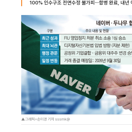
100% 인수구조 전면수정 불가피⋯합병 완료, 내년 
▲그래픽=손미경 기자 sssmk@