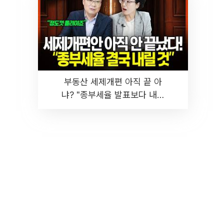
부동산 세제개편 아직 끝 아
냐? "종부세율 발표보다 내릴
것" 장기거주·양도세 전망 I 집
땅지성 I 김인만, 진미윤