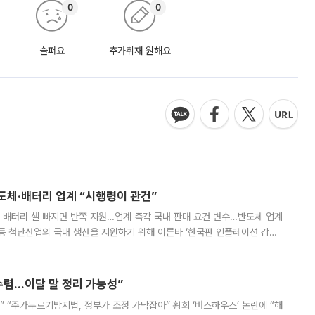
0
0
슬퍼요
추가취재 원해요
반도체·배터리 업계 “시행령이 관건”
 배터리 셀 빠지면 반쪽 지원…업계 촉각 국내 판매 요건 변수…반도체 업계
등 첨단산업의 국내 생산을 지원하기 위해 이른바 ‘한국판 인플레이션 감축
를 신설했지만, 업계에서는 세부 지원 대상에 따라 정책 효과가 크게 달라
수렴…이달 말 정리 가능성”
없어” “주가누르기방지법, 정부가 조정 가닥잡아” 황희 ‘버스하우스’ 논란에 “해