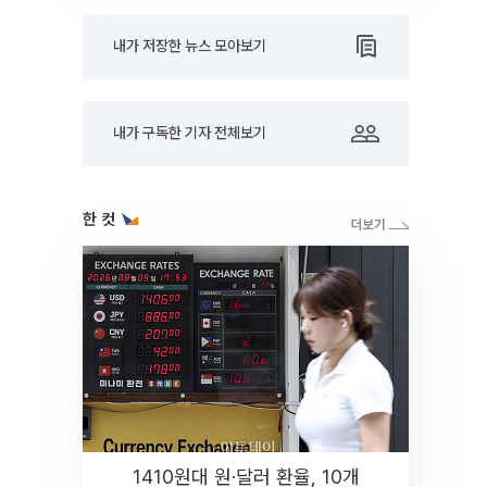
내가 저장한 뉴스 모아보기
내가 구독한 기자 전체보기
한 컷
1410원대 원·달러 환율, 10개