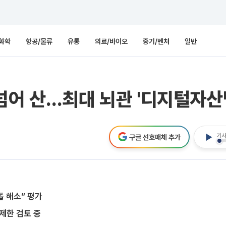
화학
항공/물류
유통
의료/바이오
중기/벤처
일반
넘어 산…최대 뇌관 '디지털자산
기사
구글 선호매체 추가
 해소” 평가
제한 검토 중