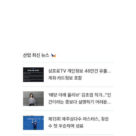
산업 최신 뉴스
삼프로TV 개인정보 46만건 유출…
계좌·카드정보 포함
‘태양 아래 올리브’ 김초엽 작가...“인
간이라는 종보다 설명하기 어려운
한 사람을 쓰고 싶었다”[문화人터
뷰]
제13회 제주삼다수 마스터스, 장은
수 첫 우승하며 성료