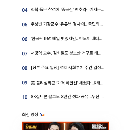
맥북 품은 삼성에 ‘중국산’ 맹추격⋯커지는 노트북 OLED 시장
04
우성빈 기장군수 ‘유튜브 정치’에…국민의힘 군의원들 집단 반발
05
‘한국판 IRA’ 베일 벗었지만…반도체·배터리 업계 “시행령이 관건”
06
서경덕 교수, 김희철도 분노한 거꾸로 태극기⋯"엉터리는 아냐, 아쉬울 뿐"
07
[정부 주요 일정] 경제·사회부처 주간 일정 (8월 10일 ~ 8월 14일)
08
09
美 폴리실리콘 ‘가격 하한선’ 세웠다…K태양광 수혜 기대
SK실트론 팔고도 8년간 성과 공유…두산 인수대금 2.3조가 끝 아냐
10
최신 영상