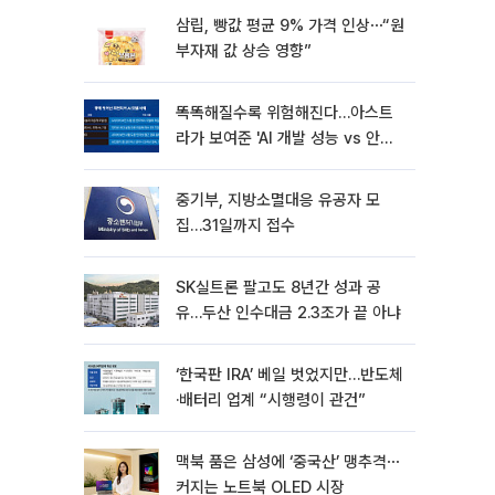
삼립, 빵값 평균 9% 가격 인상⋯“원
부자재 값 상승 영향”
똑똑해질수록 위험해진다…아스트
라가 보여준 'AI 개발 성능 vs 안전
딜레마'
중기부, 지방소멸대응 유공자 모
집…31일까지 접수
SK실트론 팔고도 8년간 성과 공
유…두산 인수대금 2.3조가 끝 아냐
‘한국판 IRA’ 베일 벗었지만…반도체
·배터리 업계 “시행령이 관건”
맥북 품은 삼성에 ‘중국산’ 맹추격⋯
커지는 노트북 OLED 시장