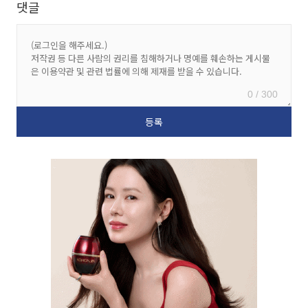
댓글
0 / 300