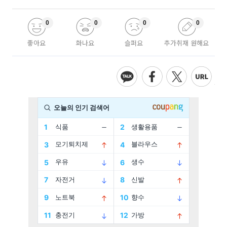
0
0
0
0
좋아요
화나요
슬퍼요
추가취재 원해요