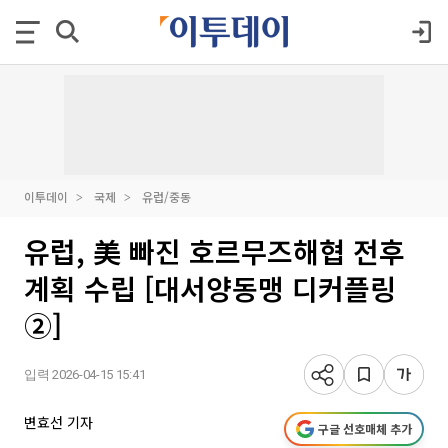
이투데이
국제
유럽/중동
유럽, 美 빠진 호르무즈해협 전후
계획 수립 [대서양동맹 디커플링
②]
입력 2026-04-15 15:41
변효선 기자
구글 선호매체 추가