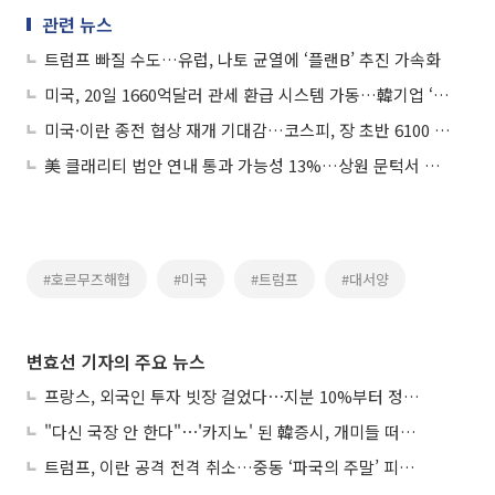
관련 뉴스
트럼프 빠질 수도…유럽, 나토 균열에 ‘플랜B’ 추진 가속화
미국, 20일 1660억달러 관세 환급 시스템 가동…韓기업 ‘간접 수혜’ 기대
미국·이란 종전 협상 재개 기대감…코스피, 장 초반 6100 돌파
美 클래리티 법안 연내 통과 가능성 13%…상원 문턱서 제동
#호르무즈해협
#미국
#트럼프
#대서양
변효선 기자의 주요 뉴스
프랑스, 외국인 투자 빗장 걸었다⋯지분 10%부터 정부가 승인
"다신 국장 안 한다"⋯'카지노' 된 韓증시, 개미들 떠난다
트럼프, 이란 공격 전격 취소…중동 ‘파국의 주말’ 피했다