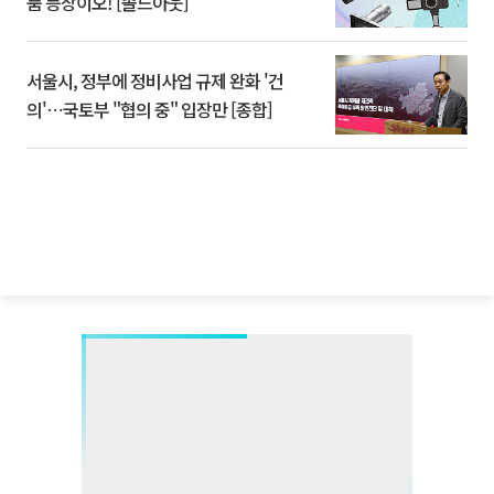
품 등장이오! [솔드아웃]
서울시, 정부에 정비사업 규제 완화 '건
의'⋯국토부 "협의 중" 입장만 [종합]