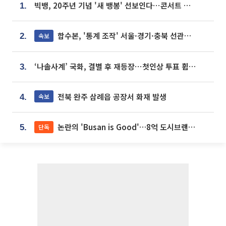
빅뱅, 20주년 기념 '새 뱅봉' 선보인다⋯콘서트 앞두고 팝업 개최
1.
합수본, '통계 조작' 서울·경기·충북 선관위 등 추가 압수수색
속보
2.
‘나솔사계’ 국화, 결별 후 재등장⋯첫인상 투표 휩쓸고 ‘인기녀’ 등극
3.
전북 완주 삼례읍 공장서 화재 발생
속보
4.
논란의 'Busan is Good'…8억 도시브랜드, 용산 대통령실 CI 업체가 수행
단독
5.