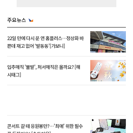
주요뉴스
22일 만에 다시 문 연 홈플러스…정상화 바
쁜데 재고 없어 ‘발동동’[가보니]
입추매직 '불발', 처서매직은 올까요? [해
시태그]
콘서트 갈 때 응원봉만?⋯'최애' 위한 필수