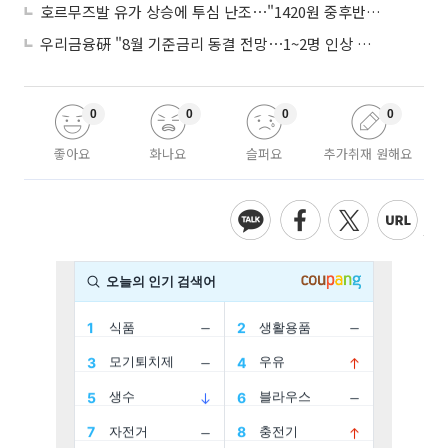
호르무즈발 유가 상승에 투심 난조⋯"1420원 중후반 등락"
우리금융硏 "8월 기준금리 동결 전망⋯1~2명 인상 소수의견 낼 것"
0
0
0
0
좋아요
화나요
슬퍼요
추가취재 원해요