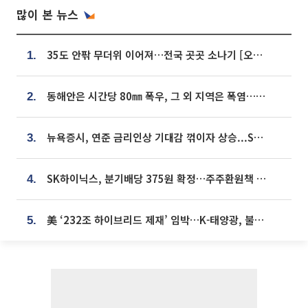
많이 본 뉴스
35도 안팎 무더위 이어져…전국 곳곳 소나기 [오늘 날씨]
1.
동해안은 시간당 80㎜ 폭우, 그 외 지역은 폭염…‘극과 극 날씨’
2.
뉴욕증시, 연준 금리인상 기대감 꺾이자 상승...S&P500 사상 최고치 [종합]
3.
SK하이닉스, 분기배당 375원 확정…주주환원책 9월로 앞당겨 발표
4.
美 ‘232조 하이브리드 제재’ 임박…K-태양광, 불확실성 털고 날개 다나
5.