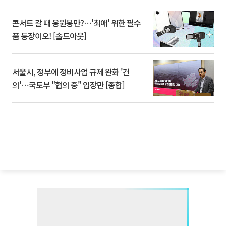
콘서트 갈 때 응원봉만?⋯'최애' 위한 필수
품 등장이오! [솔드아웃]
서울시, 정부에 정비사업 규제 완화 '건
의'⋯국토부 "협의 중" 입장만 [종합]