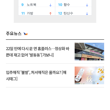
주요뉴스
22일 만에 다시 문 연 홈플러스…정상화 바
쁜데 재고 없어 ‘발동동’[가보니]
입추매직 '불발', 처서매직은 올까요? [해
시태그]