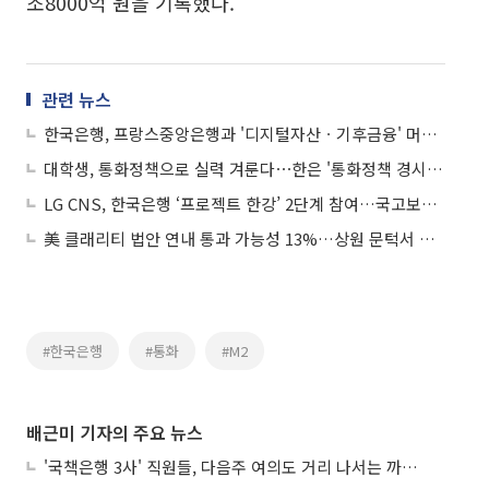
조8000억 원을 기록했다.
관련 뉴스
한국은행, 프랑스중앙은행과 '디지털자산ㆍ기후금융' 머리 맞댄다
대학생, 통화정책으로 실력 겨룬다⋯한은 '통화정책 경시대최' 개최
LG CNS, 한국은행 ‘프로젝트 한강’ 2단계 참여…국고보조금 지급도 예금 토큰으로
美 클래리티 법안 연내 통과 가능성 13%…상원 문턱서 제동
#한국은행
#통화
#M2
배근미 기자의 주요 뉴스
'국책은행 3사' 직원들, 다음주 여의도 거리 나서는 까닭은