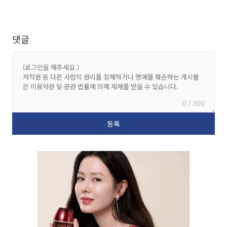
댓글
0 / 300