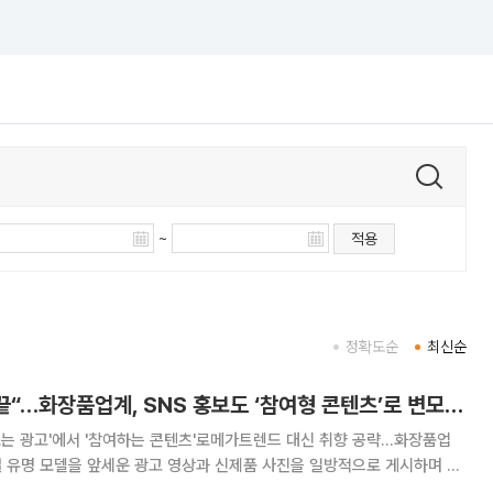
~
적용
정확도순
최신순
“보기만 하는 광고 끝“…화장품업계, SNS 홍보도 ‘참여형 콘텐츠’로 변모[K뷰티 라방戰]
보는 광고'에서 '참여하는 콘텐츠'로메가트렌드 대신 취향 공략…화장품업
며 보
업계가 사회관계망서비스(SNS)를 앞세워 마케팅 전략을 달리 하고 있다.