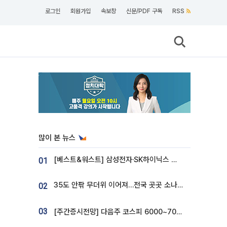
로그인
회원가입
속보창
신문/PDF 구독
RSS
많이 본 뉴스
[베스트&워스트] 삼성전자·SK하이닉스 밀린 한 주…상상인증권은 85% 급등
01
35도 안팎 무더위 이어져…전국 곳곳 소나기 [오늘 날씨]
02
03
[주간증시전망] 다음주 코스피 6000~7000⋯“外人 수급은 정책이 변수”