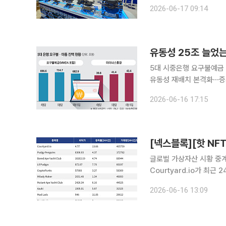
다. 17일 LS엠트론은 세계 최대 방산 전시회로 꼽히는 ‘유로사토리(Eurosatory) 2026’에 참가했
2026-06-17 09:14
다고 밝혔다. 15
유동성 25조 늘었
5대 시중은행 요구불예금 
유동성 재배치 본격화⋯증시로 향하는 대기성 자금 5
지만 자금은 은행 예금보
2026-06-16 17:15
스통장 잔액은 증가하며 ‘
글로벌 가상자산 시황 중계 
Courtyard.io가 최
Courtyard.io는 현재 
2026-06-16 13:09
거래량 17만2782달러를