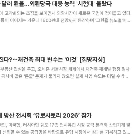
 원·달러 환율…외환당국 대응 능력 '시험대' 올랐다
대에 고착화되는 조짐을 보이면서 외환시장이 새로운 국면에 접어들고 있다.
 흐름이 이어지는 가운데 1600원대 전망까지 등장하며 '고환율 뉴노멀'이
려가 확산되고 있다. 수입물가 상승과 자본 유출 압력이 커질 수 있다는
점에서 외환당국의 대응력도 본격적인 시험대에 올랐다. 22일
다?⋯재건축 최대 변수는 '이것' [집땅지성]
 부동산 민심을 두고, 오세훈 서울시장 체제에서 재건축·재개발 행정 절차
공사비 같은 '돈줄' 문제가 풀리지 않으면 실제 사업 속도는 더딜 수밖에
이를 풀기 위해 재건축초과이익환수제와 분양가상한제 폐지, 이주비 현실화
가 시급하다는 제언도 함께 제시됐다. 김인만 소장은 17일 공개된
대 방산 전시회 ‘유로사토리 2026’ 참가
, 미국형, 러시아형 궤도 17종 전시유럽 시장 공략 본격화 산업기계 및
 신뢰할 수 있는 공급망을 바탕으로 유럽 시장에서 성과를 기록하고 있