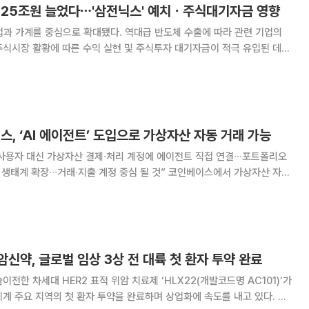
돈 25조원 늘었다⋯'삼전닉스' 예치ㆍ주식대기자금 영향
업과 가계를 중심으로 확대됐다. 역대급 반도체 수출에 따라 관련 기업의
식시장 활황에 따른 수익 실현 및 주식투자 대기자금이 적극 유입된 데
절조정, 평잔) 규모는 415
, ‘AI 에이전트’ 도입으로 가상자산 자동 거래 가능
사용자 대신 가상자산 결제∙처리 계정에 에이전트 직접 연결∙∙∙포트폴리오
∙∙∙거래∙지출 계정 중심 될 것” 코인베이스에서 가상자산 자동
전트’(Coinbase
신약, 글로벌 임상 3상 전 대륙 첫 환자 투약 완료
전한 차세대 HER2 표적 위암 치료제 ‘HLX22(개발코드명 AC101)’가
세계 주요 지역의 첫 환자 투약을 완료하며 상업화에 속도를 내고 있다. 최