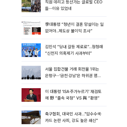
직원 데리고 등산가는 글로벌 CEO
들⋯이유 있었네
李대통령 “청년이 결혼 망설이는 일
없어야...제도상 불이익 조사”
김민석 “당내 갈등 제로로”…정청래
“신천지 의혹제기 사과부터”
서울 집합건물 거래 회전율 1위는
은평구⋯'금천·강남'은 하위권 맴돌
아
이 대통령 ‘ISA·주가누르기’ 재검토
에 野 “졸속 국정” VS 與 “환영”
축구협회, 대국민 사과…"압수수색·
카드 논란 사죄, 강도 높은 쇄신"