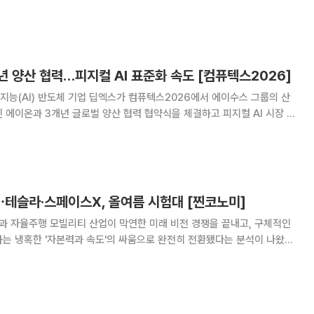
 차별화된 기전과 임상 성과도 공개됐다. 앱클론의 글로벌 파트너
 채널을 통해 베이징대 암병원
년 양산 협력…피지컬 AI 표준화 속도 [컴퓨텍스2026]
능(AI) 반도체 기업 딥엑스가 컴퓨텍스2026에서 에이수스 그룹의 산
 에이온과 3개년 글로벌 양산 협력 협약식을 체결하고 피지컬 AI 시장 확
 협약은 양사 최고경영자가 직접 참석한 가운데
 플랫폼 전반에 딥엑스의 신경망처리장치(N
테슬라·스페이스X, 올여름 시험대 [찐코노미]
장과 자율주행 모빌리티 산업이 막연한 미래 비전 경쟁을 끝내고, 구체적인
는 냉혹한 '자본력과 속도'의 싸움으로 완전히 전환됐다는 분석이 나왔다.
은 23일 공개된 유튜브 채널 이투데이TV '찐코노미'(연출 이은지)에 출연
상황에 대해 "유례없는 자본