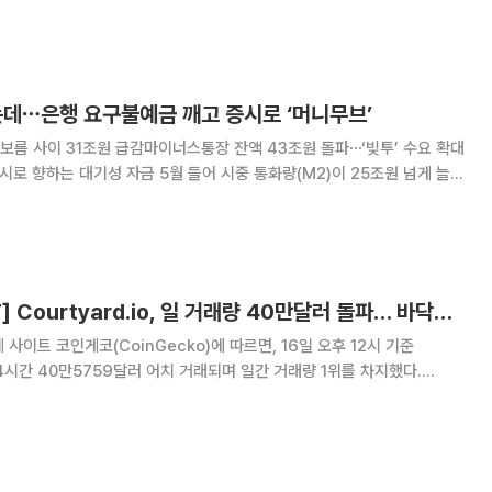
일 개막해 19일까지 프랑스
는데⋯은행 요구불예금 깨고 증시로 ‘머니무브’
보름 사이 31조원 급감마이너스통장 잔액 43조원 돌파⋯‘빚투’ 수요 확대
월 들어 시중 통화량(M2)이 25조원 넘게 늘었
다 증시로 향하고 있다. 코스피 상승세에 요구불예금은 급감한 반면 마이너
머니무브’ 현상이 뚜렷해지는 모습이다.
[넥스블록][핫 NFT] Courtyard.io, 일 거래량 40만달러 돌파… 바닥가 4.77달러
사이트 코인게코(CoinGecko)에 따르면, 16일 오후 12시 기준
근 24시간 40만5759달러 어치 거래되며 일간 거래량 1위를 차지했다.
바닥가 4.77달러로 13.06% 상승했다. 2위 Pudgy Penguins는 24시간
 기록하며 바닥