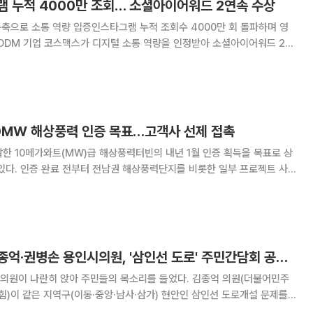
램 누적 4000만 조회… 소셜아이어워드 2연속 수상
구축으로 소통 역량 입증인스타그램 누적 조회수 4000만 회 돌파하며 영
신대상을 받았다고 27일 밝혔다. 한국인터넷전문
10MW 해상풍력 인증 목표…고객사 선제 접촉
한 10메가와트(MW)급 해상풍력터빈의 내년 1월 인증 획득을 목표로 상
있다. 인증 완료 전부터 전남권 해상풍력단지를 비롯한 일부 프로젝트 사
면서 해상풍력 사업을 중장기 성장축으로 키운다는 구상이다. 24일 유
 해상풍력터빈은 내년 1월 인증 확보를 목
여야 벽 넘었다…김종억·권병손 용인시의원, '삼인선 도로' 주민간담회 공동 개최
란히 앉아 주민들의 목소리를 들었다. 김종억 의원(더불어민주
힘)이 같은 지역구(이동·중앙·남사·삼가) 현안인 삼인선 도로개설 문제를
면서다. 제10대 의회 입성 후 두 의원이 함께 마련한 첫 간담회로, 주민