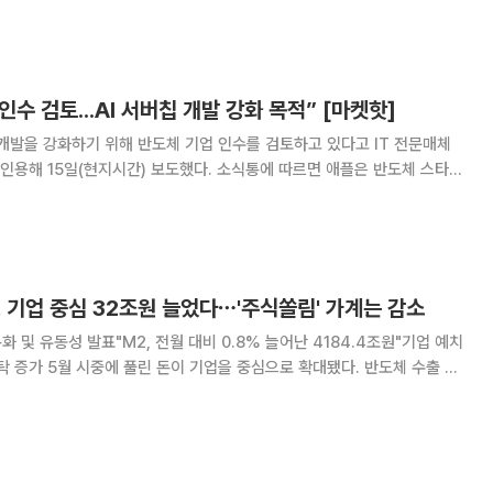
가 따로 없다는 협치의 모범을 보여줬다는 평
인수 검토...AI 서버칩 개발 강화 목적” [마켓핫]
 개발을 강화하기 위해 반도체 기업 인수를 검토하고 있다고 IT 전문매체
지시간) 보도했다. 소식통에 따르면 애플은 반도체 스타트
했고 거래를 위해 은행 관계자들과도 논의했다. 애플이 인수를 타진
M2 울트라칩으로 구동되는 사내 AI 서버
, 기업 중심 32조원 늘었다⋯'주식쏠림' 가계는 감소
통화 및 유동성 발표"M2, 전월 대비 0.8% 늘어난 4184.4조원"기업 예치
됐다. 반도체 수출 호
금이 적극 유입된 데다 기타금융기관들의 증권·파생상품시장 자금 운용 규모
분석된다. 반면 가계 유동성은 주