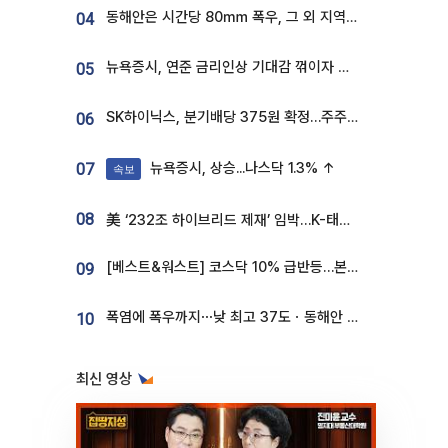
동해안은 시간당 80㎜ 폭우, 그 외 지역은 폭염…‘극과 극 날씨’
04
뉴욕증시, 연준 금리인상 기대감 꺾이자 상승...S&P500 사상 최고치 [종합]
05
SK하이닉스, 분기배당 375원 확정…주주환원책 9월로 앞당겨 발표
06
뉴욕증시, 상승...나스닥 1.3% ↑
07
속보
08
美 ‘232조 하이브리드 제재’ 임박…K-태양광, 불확실성 털고 날개 다나
[베스트&워스트] 코스닥 10% 급반등…본느, 최대주주 변경 기대에 270% 폭등
09
폭염에 폭우까지⋯낮 최고 37도ㆍ동해안 강한 비 [날씨]
10
최신 영상