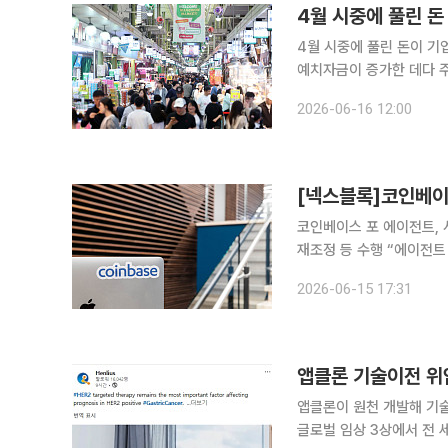
4월 시중에 풀린 
4월 시중에 풀린 돈이 기
예치자금이 증가한 데다 주
따른 것으로 풀이된다. 한국은행이 16일 발표한 '2026년 4월 통화 및 유동성' 통계에 따르면 4월
2026-06-16 12:00
한 달 간 M2(광의통화, 계
[넥스블록]코인베이스
코인베이스 포 에이전트, 
재조정 등 수행 “에이전트 생태계 확장
거래가 가능해진다. 미국 CNBC는 11일(현지시각) 미국 최대 가상화폐거래소 코인베이스가 AI 에
2026-06-15 17:31
이전트 ‘코인베이스 포 에이
앱클론 기술이전 위암
앱클론이 원천 개발해 기술이
글로벌 임상 3상에서 전 