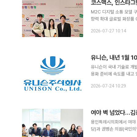
코스맥스, 인스타그
M2C 디지털 소통 모델 
향력 확대 글로벌 화장품 ODM 기업 코스맥스가 디지털 소통 역량을 인정받아 소셜아이어워드 2년
연속 수상을 달성했다. 코스맥스는 23일 한국인터넷전문가협회가 주최하는 ‘소셜아이어워드
2026-07-27 10:14
2026’에서 프로모션 혁
유니슨, 내년 1월 
유니슨이 국내 기술로 개발
용화 준비에 속도를 내고 
업자들과 공급 협의를 시작하
2026-07-24 10:29
니슨 관계자는 “10MW급
용인특례시의회에서 여야 의원이 나
당)과 권병손 의원(국민의
놓고 공동 주민간담회를 열