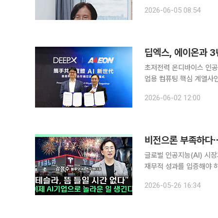
근에는 세계적 위암 권위자를 통해
2026-06-05 08:54
사 헨리우스는 최근 공식
딥엑스, 에이온과 3
초저전력 온디바이스 인공지
업용 컴퓨팅 핵심 계열사인
대를 위한 전략적 협력에 나선다고 2일 밝혔다. 이번
2026-06-02 12:00
진행됐다. 산업용 컴퓨팅
비전으론 부족하다⋯
글로벌 인공지능(AI) 시
재무적 성과를 입증해야 하
강정수 블루닷 AI 센터장
2026-05-26 16:34
해 최근 글로벌 AI 시장 