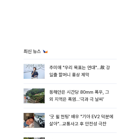
최신 뉴스
추미애 "우리 목표는 연대"…故 강
일출 할머니 흉상 제막
동해안은 시간당 80㎜ 폭우, 그
외 지역은 폭염…‘극과 극 날씨’
'굿 윌 헌팅' 배우 "기아 EV2 덕분에
살아"…교통사고 후 안전성 극찬