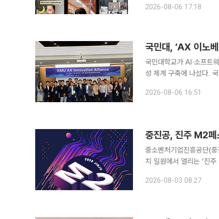
2026-08-06 17:18
틱톡 챌린지와 밈(Meme
국민대, ‘AX 이노
국민대학교가 AI·소프트웨
성 체계 구축에 나섰다. 국민대는 지난달 24일 교내 본부관 대회의실에서 ‘KMU AX Innovation
Alliance’ 출범 행사를 개최했다고 6일 밝혔다
2026-08-06 16:51
으며 손진식 기획부총장, 
중진공, 진주 M2
중소벤처기업진흥공단(중진
치 일원에서 열리는 ‘진주 
은 축제 기간 지역 중소기
2026-08-03 08:27
공예품, 로컬 브랜드 제품