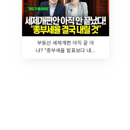
부동산 세제개편 아직 끝 아
냐? "종부세율 발표보다 내릴
것" 장기거주·양도세 전망 I 집
땅지성 I 김인만, 진미윤