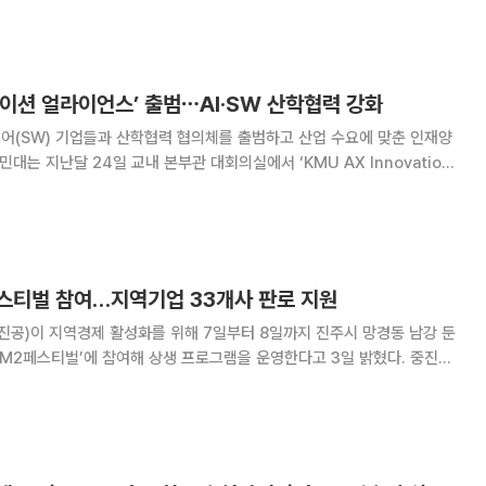
) 콘텐츠, 인플루언서 공동개발, 라이브커머
베이션 얼라이언스’ 출범⋯AI·SW 산학협력 강화
어(SW) 기업들과 산학협력 협의체를 출범하고 산업 수요에 맞춘 인재양
. 이번 행사는 국민대 소프트웨어융합대학이 주최했
윤명근 정보통신처장, 황선
페스티벌 참여…지역기업 33개사 판로 지원
공)이 지역경제 활성화를 위해 7일부터 8일까지 진주시 망경동 남강 둔
M2페스티벌’에 참여해 상생 프로그램을 운영한다고 3일 밝혔다. 중진공
업과 소상공인 33개사가 참여하는 플리마켓을 운영한다. 지역 농식품과
의 판매를 지원해 참여 기업의 판로 확대를