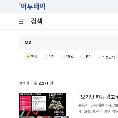
검색
전체
1주
1개월
1년
직접입력
검색결과 총
2,271
건
숏폼·밈·공동개발까지…'
계, SNS 브랜딩 경쟁 치열 유명 모델을 앞세운 광고 영상과 신제품 사진을 일방적으로 게시하
여주기에 급급했던 화장품