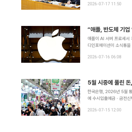
2026-07-17 11:50
불편 해소 앞에서는 여야
“애플, 반도체 기업 
애플이 AI 서버 프로세서
디인포메이션이 소식통을 인용해 15일(현
업들과 접촉해 인수 의향을 타진
2026-07-16 06:08
하는 이유는 자체 설계한 
5월 시중에 풀린 돈
한국은행, 2026년 5월 
에 수시입출예금ㆍ금전신탁 증가 5월 시중에 풀린 돈이 기업을 중심으로 확대
조 속 주요 기업 예치자
2026-07-15 12:00
가 커진 데 따른 것으로 