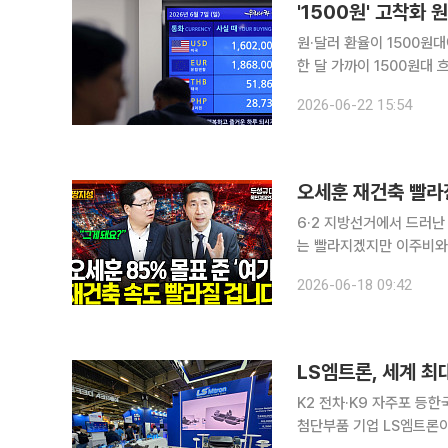
'1500원' 고착화
원·달러 환율이 1500원
한 달 가까이 1500원대
현실화하는 것 아니냐는 우
2026-06-22 15:54
오세훈 재건축 빨라진
6·2 지방선거에서 드러난
는 빨라지겠지만 이주비와 
없다는 진단이 나왔다. 
2026-06-18 09:42
LS엠트론, 세계 최
K2 전차·K9 자주포 등한국형
첨단부품 기업 LS엠트론이