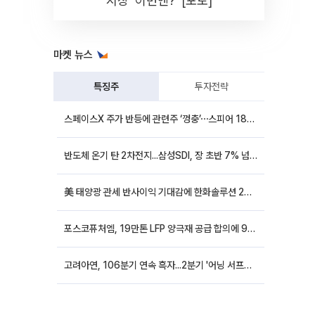
시장 '이번엔?' [포토]
마켓 뉴스
특징주
투자전략
스페이스X 주가 반등에 관련주 ‘껑충’⋯스피어 18%ㆍ에이치브이엠 12%↑
반도체 온기 탄 2차전지...삼성SDI, 장 초반 7% 넘게 껑충
美 태양광 관세 반사이익 기대감에 한화솔루션 20%대·OCI홀딩스 14%대 급등
포스코퓨처엠, 19만톤 LFP 양극재 공급 합의에 9%대 강세
고려아연, 106분기 연속 흑자...2분기 '어닝 서프라이즈'에 장 초반 12%대 강세