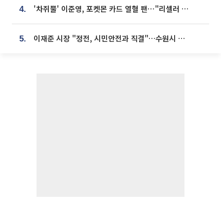
'차쥐뿔' 이준영, 포켓몬 카드 열혈 팬⋯"리셀러 처단할 것"
4.
이재준 시장 "정전, 시민안전과 직결"…수원시 비상대응체계 가동
5.