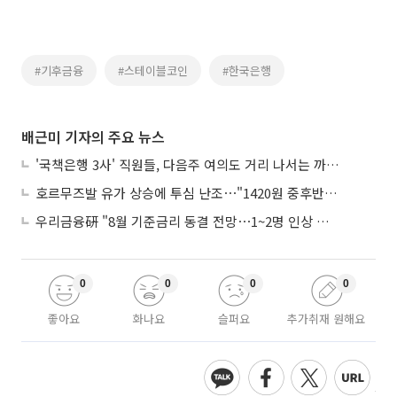
#기후금융
#스테이블코인
#한국은행
배근미 기자의 주요 뉴스
'국책은행 3사' 직원들, 다음주 여의도 거리 나서는 까닭은
호르무즈발 유가 상승에 투심 난조⋯"1420원 중후반 등락"
우리금융硏 "8월 기준금리 동결 전망⋯1~2명 인상 소수의견 낼 것"
0
0
0
0
좋아요
화나요
슬퍼요
추가취재 원해요