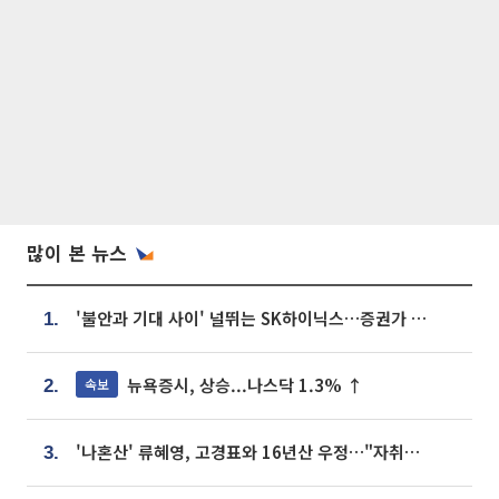
많이 본 뉴스
'불안과 기대 사이' 널뛰는 SK하이닉스…증권가 "HBM4·LTA 기반 펀터멘털 견고"
1.
뉴욕증시, 상승...나스닥 1.3% ↑
속보
2.
'나혼산' 류혜영, 고경표와 16년산 우정…"자취방서 부모님과 마주쳐"
3.