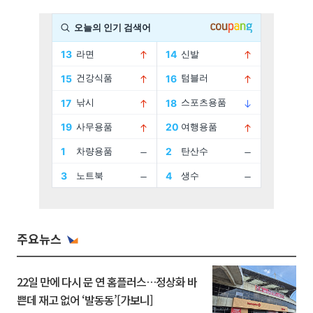
주요뉴스
22일 만에 다시 문 연 홈플러스…정상화 바
쁜데 재고 없어 ‘발동동’[가보니]