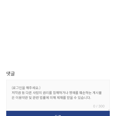
댓글
0 / 300