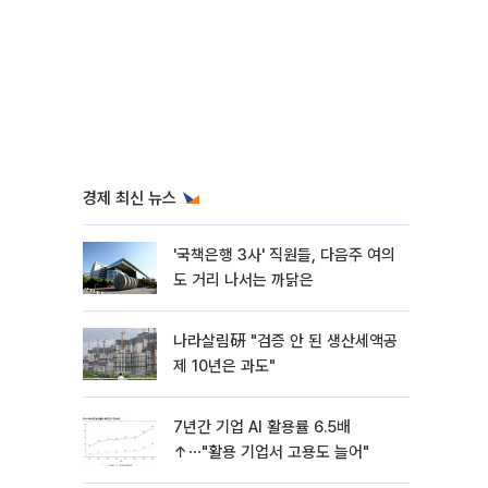
경제 최신 뉴스
'국책은행 3사' 직원들, 다음주 여의
도 거리 나서는 까닭은
나라살림硏 "검증 안 된 생산세액공
제 10년은 과도"
7년간 기업 AI 활용률 6.5배
↑⋯"활용 기업서 고용도 늘어"