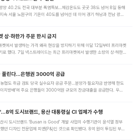
·광양 40.2도 전국 대부분 폭염특보…체감온도도 곳곳 38도 넘어 8일 동해
지속 서울 노원구의 기온이 40도를 넘어선 데 이어 경기 하남과 전남 광양
. 전국 대부분 지역에 폭염특보가 내려진 가운데 곳곳에서 39~40도 안팎
켓 상·하한가 주문 한시 금지
마켓에서 발생하는 가격 왜곡 현상을 방지하기 위해 이달 12일부터 프리마켓
기로 했다. 7일 넥스트레이드는 최근 프리마켓에서 발생한 소량의 상·하한
, 주문 오류로 인한 가격 급등락을 최소화하기 위한 비상 대응방안을 발표
 풀린다…은행권 3000억 공급
리·농협도 취급 검토 당국 실수요자 공급 주문…분양가·필요자금 반영해 한도
에이치방배’에 주요 은행들이 3000억원 규모의 잔금대출을 공급한다. 우리
하고 있어 향후 공급 규모가 늘어날 전망이다. 7일 금융권에 따르면 KB국
od'…8억 도시브랜드, 용산 대통령실 CI 업체가 수행
시 도시브랜드 ‘Busan is Good’ 개발 사업의 수행기관이 윤석열 정부
여했던 디자인 전문업체 피앤(P&)인 것으로 확인됐다. 8억 원이 투입된 부산
 부족과 디자인 정체성 논란에 휩싸였던 만큼, 사업 선정 과정과 결과물에