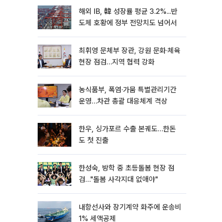
해외 IB, 韓 성장률 평균 3.2%...반
도체 호황에 정부 전망치도 넘어서
최휘영 문체부 장관, 강원 문화·체육
현장 점검…지역 협력 강화
농식품부, 폭염·가뭄 특별관리기간
운영…차관 총괄 대응체계 격상
한우, 싱가포르 수출 본궤도…한돈
도 첫 진출
한성숙, 방학 중 초등돌봄 현장 점
검…"돌봄 사각지대 없애야"
내항선사와 장기계약 화주에 운송비
1% 세액공제