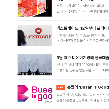
서울ㆍ노원 40.2도 이어 하남 40.8도
안 비 시작·내륙 소나기…무더위·열대야 
에서도 40도를 웃도는 기온이 관측됐다
의 극심한
넥스트레이드, 12일부터 프리마
대체거래소(ATS) 넥스트레이드가 프리
내 상·하한가 주문을 한시적으로 금지하
가 체결 사례와 관련해 설명자료를 내고
9월 입주 디에이치방배 잔금대출
KB·신한·하나 각각 1000억 배정…우
조정 9월 입주를 앞둔 서울 서초구 ‘디
은행과 NH농협은행도 대출 취급을 검토
민은행
논란의 'Busan is Go
단독
박형준 전 부산시장 재임 당시 추진된 부산
용산 대통령실 상징체계(CI) 개발에 참
도시브랜드 사업이 공개 이후 시민 공감