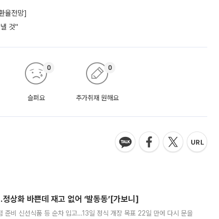
[환율전망]
낼 것"
0
0
슬퍼요
추가취재 원해요
…정상화 바쁜데 재고 없어 ‘발동동’[가보니]
준비 신선식품 등 순차 입고…13일 정식 개장 목표 22일 만에 다시 문을