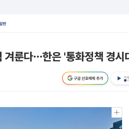
일반
 겨룬다⋯한은 '통화정책 경시대
기사
구글 선호매체 추가