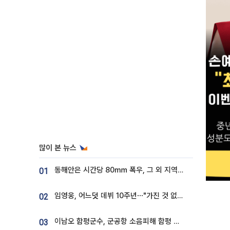
많이 본 뉴스
동해안은 시간당 80㎜ 폭우, 그 외 지역은 폭염…‘극과 극 날씨’
01
임영웅, 어느덧 데뷔 10주년⋯"가진 것 없던 시절, 내 앞엔 20명의 팬뿐"
02
이남오 함평군수, 군공항 소음피해 함평 보상 요구
03