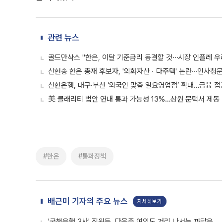
관련 뉴스
골드만삭스 "한은, 이달 기준금리 동결할 것⋯시장 인플레 우
신현송 한은 총재 후보자, '외화자산ㆍ다주택' 논란⋯인사청
신한은행, 대구·부산 ‘외국인 맞춤 일요영업점’ 확대…금융 
美 클래리티 법안 연내 통과 가능성 13%…상원 문턱서 제동
#한은
#통화정책
배근미 기자의 주요 뉴스
자세히보기
'국책은행 3사' 직원들, 다음주 여의도 거리 나서는 까닭은