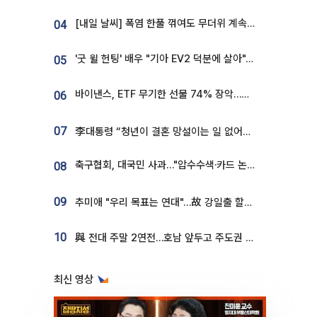
[내일 날씨] 폭염 한풀 꺾여도 무더위 계속⋯동해안 이틀 연속 비
04
'굿 윌 헌팅' 배우 "기아 EV2 덕분에 살아"…교통사고 후 안전성 극찬
05
바이낸스, ETF 무기한 선물 74% 장악…한국 레버리지 ETF 거래 급증 [e가상자산]
06
07
李대통령 “청년이 결혼 망설이는 일 없어야...제도상 불이익 조사”
축구협회, 대국민 사과…"압수수색·카드 논란 사죄, 강도 높은 쇄신"
08
09
추미애 "우리 목표는 연대"…故 강일출 할머니 흉상 제막
10
與 전대 주말 2연전…호남 앞두고 주도권 다툼
최신 영상