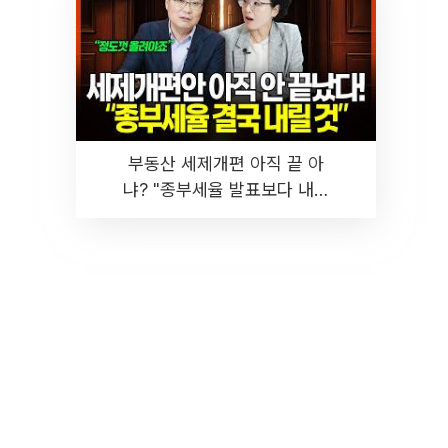
부동산 세제개편 아직 끝 아
냐? "종부세율 발표보다 내릴
것" 장기거주·양도세 전망 I 집
땅지성 I 김인만, 진미윤