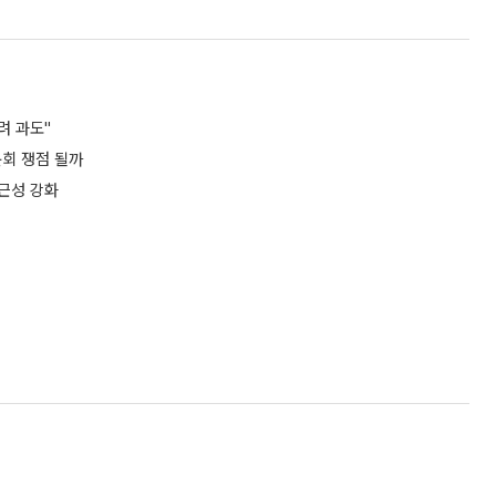
려 과도"
문회 쟁점 될까
접근성 강화