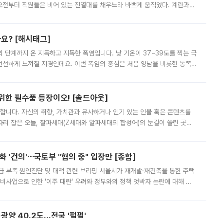
오전부터 직원들은 비어 있는 진열대를 채우느라 바쁘게 움직였다. 계란과
리를 잡기 시작했지만, 매장 곳곳엔 여전히 텅 빈 매대가 먼저 눈에 들어왔
까요? [해시태그]
’의 단계까지 온 지독하고 지독한 폭염입니다. 낮 기온이 37~39도를 찍는 극
 선선하게 느껴질 지경인데요. 이번 폭염의 중심은 처음 영남을 비롯한 동쪽
 북서풍이 산맥을 넘어 영남 쪽으로 내려오면서 뜨겁고 건조해졌는데요.
 위한 필수품 등장이오! [솔드아웃]
합니다. 자신의 취향, 가치관과 유사하거나 인기 있는 인물 혹은 콘텐츠를
'가 자리 잡은 오늘, 잘파세대(Z세대와 알파세대의 합성어)의 눈길이 쏠린 곳은
리는 공연장. 응원봉만큼이나 눈에 띄는 게 있습니다. 공연이 시작되기
 '건의'⋯국토부 "협의 중" 입장만 [종합]
급 부족 원인진단 및 대책 관련 브리핑 서울시가 재개발·재건축을 통한 주택
비사업으로 인한 '이주 대란' 우려와 정부와의 정책 엇박자 논란에 대해 정
실장은 2031년까지 31만 가구 착공 목표에 차질이 없다는 입장이나,
·광양 40.2도…전국 '펄펄'