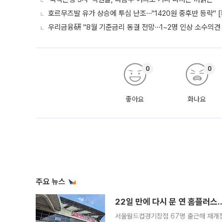
호르무즈발 유가 상승에 투심 난조⋯"1420원 중후반 등락" 
우리금융硏 "8월 기준금리 동결 전망⋯1~2명 인상 소수의견 
0
0
좋아요
화나요
주요 뉴스
22일 만에 다시 문 연 홈플러스
서울월드컵경기장점 67명 출근해 재개점 