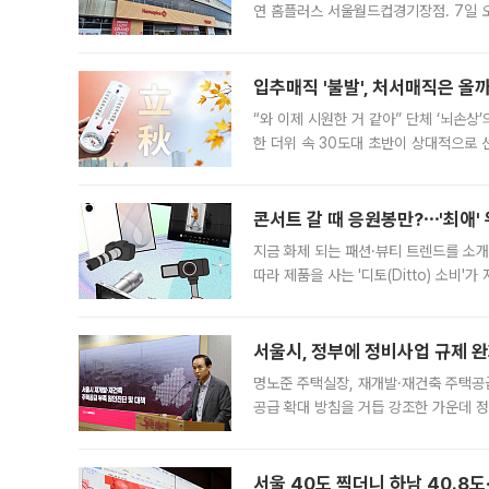
연 홈플러스 서울월드컵경기장점. 7일 
우유, 과일 같은 신선식품이 차근차근 자
입추매직 '불발', 처서매직은 올
“와 이제 시원한 거 같아” 단체 ‘뇌손상
한 더위 속 30도대 초반이 상대적으로
지역에 있었습니다. 7월 말에는 서풍과
콘서트 갈 때 응원봉만?⋯'최애'
지금 화제 되는 패션·뷰티 트렌드를 소개
따라 제품을 사는 '디토(Ditto) 소비
어디일까요? 아이돌 콘서트 시작을 기다
서울시, 정부에 정비사업 규제 완화
명노준 주택실장, 재개발·재건축 주택공
공급 확대 방침을 거듭 강조한 가운데 정
면 반박하고 나섰다. 명노준 서울시 주택
서울 40도 찍더니 하남 40.8도