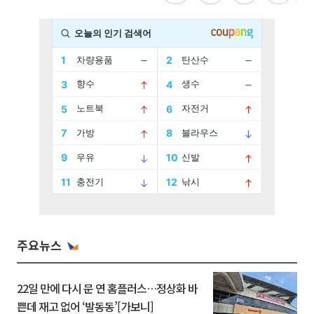
주요뉴스
22일 만에 다시 문 연 홈플러스…정상화 바
쁜데 재고 없어 ‘발동동’[가보니]