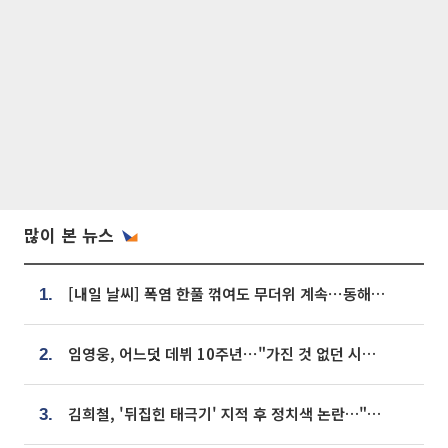
많이 본 뉴스
[내일 날씨] 폭염 한풀 꺾여도 무더위 계속⋯동해안 이틀 연속 비
1.
임영웅, 어느덧 데뷔 10주년⋯"가진 것 없던 시절, 내 앞엔 20명의 팬뿐"
2.
김희철, '뒤집힌 태극기' 지적 후 정치색 논란…"좌우 떠나 우리나라 국기"
3.