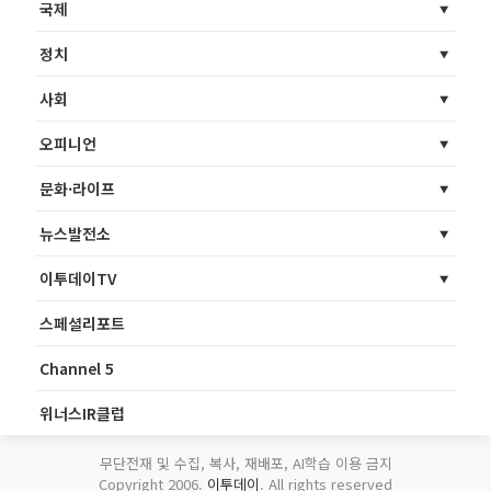
국제
정치
사회
오피니언
문화·라이프
뉴스발전소
이투데이TV
스페셜리포트
Channel 5
위너스IR클럽
무단전재 및 수집, 복사, 재배포, AI학습 이용 금지
Copyright 2006.
이투데이
. All rights reserved