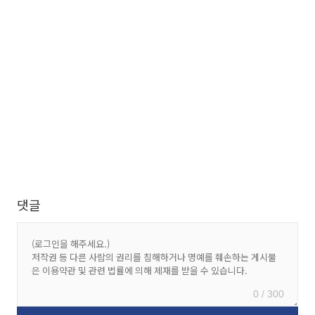
댓글
0 / 300