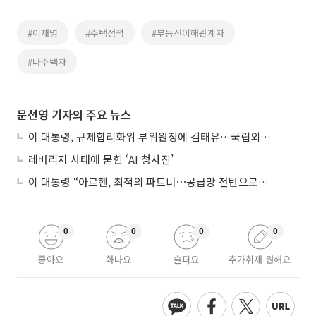
#이재명
#주택정책
#부동산이해관계자
#다주택자
문선영 기자의 주요 뉴스
이 대통령, 규제합리화위 부위원장에 김태유…국립외교원장 김흥규
레버리지 사태에 묻힌 ‘AI 청사진’
이 대통령 “아르헨, 최적의 파트너⋯공급망 전반으로 확대”
0
0
0
0
좋아요
화나요
슬퍼요
추가취재 원해요