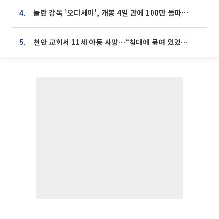
놀란 감독 '오디세이', 개봉 4일 만에 100만 돌파⋯'왕사남' 보다 빠르다
4.
천안 교회서 11세 아동 사망…“침대에 묶여 있었다” 진술 확보
5.