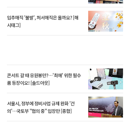
입추매직 '불발', 처서매직은 올까요? [해
시태그]
콘서트 갈 때 응원봉만?⋯'최애' 위한 필수
품 등장이오! [솔드아웃]
서울시, 정부에 정비사업 규제 완화 '건
의'⋯국토부 "협의 중" 입장만 [종합]