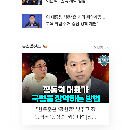
이준석 “졸속 개악 입법”
이 대통령 "청년은 거의 취약계층…
교육·취업·주거 중심 정책 재편"
뉴스발전소
“한동훈은 ‘공한증’ 낮추고 장
동혁은 ‘공장증’ 키운다” [정치
대학]