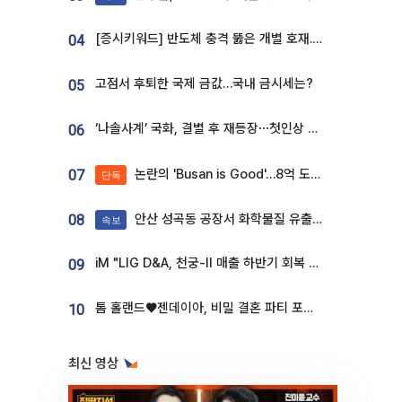
[증시키워드] 반도체 충격 뚫은 개별 호재...포스코퓨처엠·에코프로·한화솔루션 '눈길'
04
고점서 후퇴한 국제 금값…국내 금시세는?
05
‘나솔사계’ 국화, 결별 후 재등장⋯첫인상 투표 휩쓸고 ‘인기녀’ 등극
06
논란의 'Busan is Good'…8억 도시브랜드, 용산 대통령실 CI 업체가 수행
07
단독
안산 성곡동 공장서 화학물질 유출 사고 발생
08
속보
iM "LIG D&A, 천궁-II 매출 하반기 회복 전망…방산 톱픽 유지"
09
톰 홀랜드♥젠데이아, 비밀 결혼 파티 포착⋯호텔 대관비만 9억
10
최신 영상