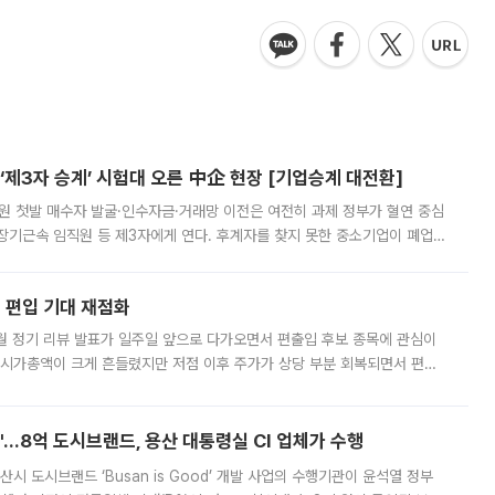
제3자 승계’ 시험대 오른 中企 현장 [기업승계 대전환]
지원 첫발 매수자 발굴·인수자금·거래망 이전은 여전히 과제 정부가 혈연 중심
장기근속 임직원 등 제3자에게 연다. 후계자를 찾지 못한 중소기업이 폐업
해 기술과 일자리를 남기도록 하겠다는 취지다. 다만 세금 감면만으로 거래를
에 편입 기대 재점화
월 정기 리뷰 발표가 일주일 앞으로 다가오면서 편출입 후보 종목에 관심이
 시가총액이 크게 흔들렸지만 저점 이후 주가가 상당 부분 회복되면서 편입
다시 부각되고 있다. 7일 금융투자업계에 따르면 MSCI는 한국시간으로 오는
od'…8억 도시브랜드, 용산 대통령실 CI 업체가 수행
시 도시브랜드 ‘Busan is Good’ 개발 사업의 수행기관이 윤석열 정부