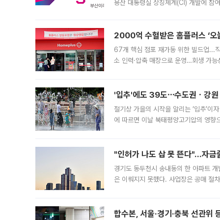
용산 대통령실 상징체계(CI) 개발에 참
도시브랜드 사업이 공개 이후 시민 공감
2000억 수혈받은 홈플러스 ‘오늘
67개 핵심 점포 재가동 위한 빌드업..
소 인력·압축 매장으로 운영…회생 가능성
영업을 시작한다. 핵심 점포 67개에는 
'입추'에도 39도⋯수도권ㆍ강원
절기상 가을의 시작을 알리는 ‘입추’이자
에 따르면 이날 북태평양고기압의 영향으
도, 낮 최고기온은 31~39도로, 전국
"인허가 나도 삽 못 뜬다"…자금
경기도 동두천시 송내동의 한 아파트 개
은 이뤄지지 못했다. 사업장은 공매 절차
3차 공매까지 진행됐으나 모두 유찰됐다.
후
합수본, 서울·경기·충북 선관위 등