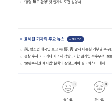
‘경험 無도 환영’ 첫 일자리 도전 설명서
윤혜원 기자의 주요 뉴스
자세히보기
與, 형소법 대국민 보고 vs 野, 靑 앞서 대통령 거부권 촉
경찰 수사 기다리다 피의자 석방…기한 넘기면 속수무책 [보완
‘보완수사권 폐지법’ 본회의 상정…여야 필리버스터 대치
0
0
좋아요
화나요