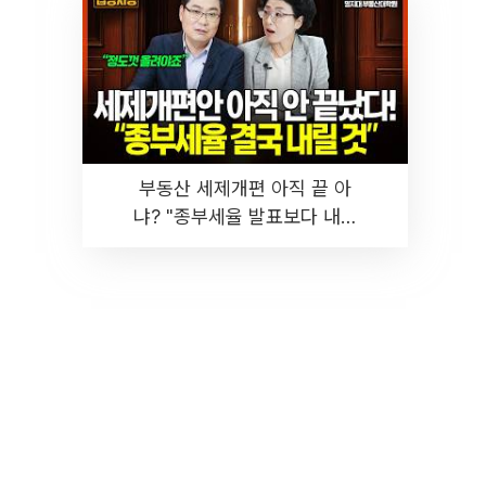
부동산 세제개편 아직 끝 아
냐? "종부세율 발표보다 내릴
것" 장기거주·양도세 전망 I 집
땅지성 I 김인만, 진미윤