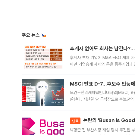
주요 뉴스
후계자 없어도 회사는 남긴다?…‘
후계자 부재 기업에 M&A·EBO 세제 
이던 기업승계 세제의 문을 동종기업과 
대신 M&A나 임직원 인수(EBO)를 통
늘
MSCI 발표 D-7…후보주 반등
모건스탠리캐피털인터내셔널(MSCI) 8
쏠린다. 지난달 말 급락장으로 후보군의
가능성과 지수 추종 자금 유입 기대가 
논란의 'Busan is Go
단독
박형준 전 부산시장 재임 당시 추진된 부산