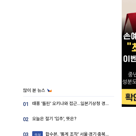
많이 본 뉴스
태풍 '돌핀' 오키나와 접근…일본기상청 경로 업데이트
01
오늘은 절기 '입추', 뜻은?
02
합수본, '통계 조작' 서울·경기·충북 선관위 등 추가 압수수색
03
속보