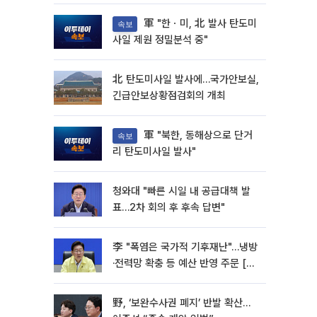
軍 "한ㆍ미, 北 발사 탄도미
속보
사일 제원 정밀분석 중"
北 탄도미사일 발사에…국가안보실,
긴급안보상황점검회의 개최
軍 "북한, 동해상으로 단거
속보
리 탄도미사일 발사"
청와대 "빠른 시일 내 공급대책 발
표…2차 회의 후 후속 답변"
李 "폭염은 국가적 기후재난"…냉방
·전력망 확충 등 예산 반영 주문 [종
합]
野, ‘보완수사권 폐지’ 반발 확산…