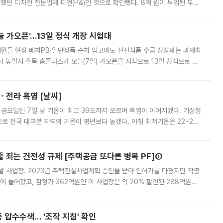
여했던 디자인 전문업체 피앤(P&)인 것으로 확인됐다. 8억 원이 투입된 부산
 부족과 디자인 정체성 논란에 휩싸였던 만큼, 사업 선정 과정과 결과물에
 가오픈’...13일 정식 개장 시험대
.직원들 현장 배치PB·일반상품 순차 입고에도 신선식품 수급 정상화는 과제최
 높일지 주목 홈플러스가 오늘(7일) 가오픈을 시작으로 13일 정식으로 재
직원들이 현장 배치되고, PB 상품과 함께 일반 상품 납품도 순차적으로 진행
ㆍ전라 폭염 [날씨]
 금요일인 7일 낮 기온이 최고 39도까지 오르며 폭염이 이어지겠다. 기상청
로 전국 대부분 지역의 기온이 평년보다 높겠다. 아침 최저기온은 22~27
 대부분 지역에 폭염특보가 발효된 가운데 최고체감온도는 35도 안팎까지 올라
줄 죄는 건전성 규제 [주택공급 또다른 병목 PF]①
발 사업장. 2023년 주택건설사업계획 승인을 받아 인허가를 마쳤지만 착공
에 들어갔고, 감정가 362억원인 이 사업장은 약 20% 할인된 288억원에
 현재는 4차 공매를 위한 조건 협의가 진행 중이다. 수도권의 주요 주거 배
 압수수색… ‘조작 지침’ 확인