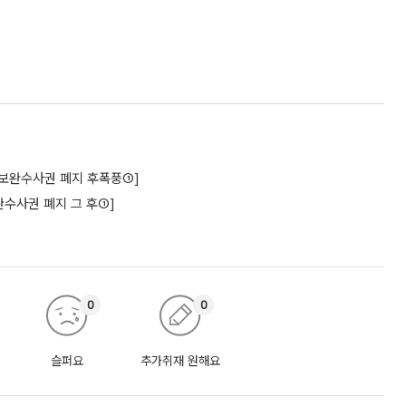
구[보완수사권 폐지 후폭풍①]
수사권 폐지 그 후①]
0
0
슬퍼요
추가취재 원해요