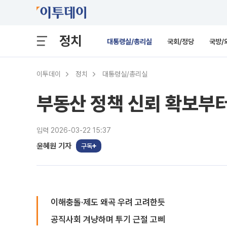
정치
대통령실/총리실
국회/정당
국방/
이투데이
정치
대통령실/총리실
부동산 정책 신뢰 확보부터
입력 2026-03-22 15:37
윤혜원 기자
구독
이해충돌·제도 왜곡 우려 고려한듯
공직사회 겨냥하며 투기 근절 고삐