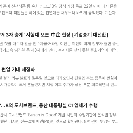
준비 신선식품 등 순차 입고…13일 정식 개장 목표 22일 만에 다시 문을
오전부터 직원들은 비어 있는 진열대를 채우느라 바쁘게 움직였다. 계란과
리를 잡기 시작했지만, 매장 곳곳엔 여전히 텅 빈 매대가 먼저 눈에 들어왔
제3자 승계’ 시험대 오른 中企 현장 [기업승계 대전환]
지원 첫발 매수자 발굴·인수자금·거래망 이전은 여전히 과제 정부가 혈연 중심
장기근속 임직원 등 제3자에게 연다. 후계자를 찾지 못한 중소기업이 폐업
해 기술과 일자리를 남기도록 하겠다는 취지다. 다만 세금 감면만으로 거래를
에 편입 기대 재점화
월 정기 리뷰 발표가 일주일 앞으로 다가오면서 편출입 후보 종목에 관심이
 시가총액이 크게 흔들렸지만 저점 이후 주가가 상당 부분 회복되면서 편입
다시 부각되고 있다. 7일 금융투자업계에 따르면 MSCI는 한국시간으로 오는
od'…8억 도시브랜드, 용산 대통령실 CI 업체가 수행
시 도시브랜드 ‘Busan is Good’ 개발 사업의 수행기관이 윤석열 정부
여했던 디자인 전문업체 피앤(P&)인 것으로 확인됐다. 8억 원이 투입된 부산
 부족과 디자인 정체성 논란에 휩싸였던 만큼, 사업 선정 과정과 결과물에