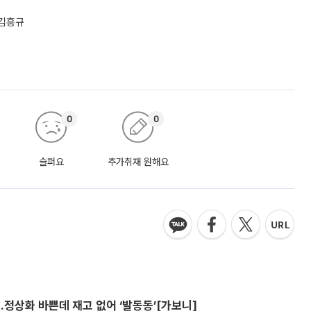
 김흥규
0
0
슬퍼요
추가취재 원해요
…정상화 바쁜데 재고 없어 ‘발동동’[가보니]