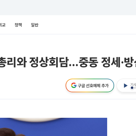
외교
정책
일반
 총리와 정상회담…중동 정세·방
기사
구글 선호매체 추가