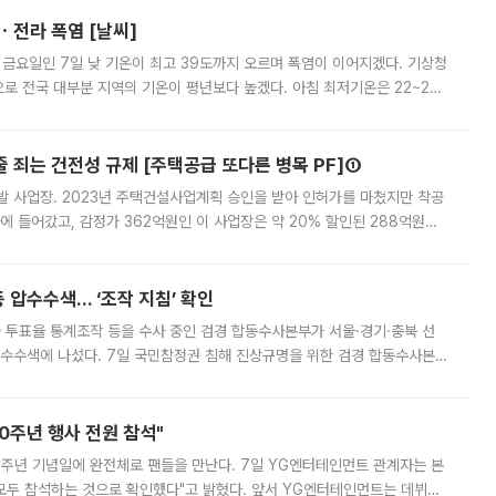
ㆍ전라 폭염 [날씨]
 금요일인 7일 낮 기온이 최고 39도까지 오르며 폭염이 이어지겠다. 기상청
로 전국 대부분 지역의 기온이 평년보다 높겠다. 아침 최저기온은 22~27
 대부분 지역에 폭염특보가 발효된 가운데 최고체감온도는 35도 안팎까지 올라
줄 죄는 건전성 규제 [주택공급 또다른 병목 PF]①
발 사업장. 2023년 주택건설사업계획 승인을 받아 인허가를 마쳤지만 착공
에 들어갔고, 감정가 362억원인 이 사업장은 약 20% 할인된 288억원에
 현재는 4차 공매를 위한 조건 협의가 진행 중이다. 수도권의 주요 주거 배
 압수수색… ‘조작 지침’ 확인
와 투표율 통계조작 등을 수사 중인 검경 합동수사본부가 서울·경기·충북 선
 압수수색에 나섰다. 7일 국민참정권 침해 진상규명을 위한 검경 합동수사본
추가 증거 확보를 위해 중앙선관위, 서울시·경기도·충청북도 선관위, 김포시
10주년 행사 전원 참석"
 10주년 기념일에 완전체로 팬들을 만난다. 7일 YG엔터테인먼트 관계자는 본
 모두 참석하는 것으로 확인했다"고 밝혔다. 앞서 YG엔터테인먼트는 데뷔