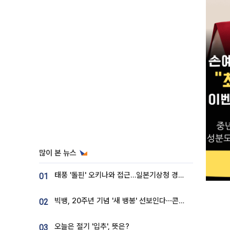
많이 본 뉴스
태풍 '돌핀' 오키나와 접근…일본기상청 경로 업데이트
01
빅뱅, 20주년 기념 '새 뱅봉' 선보인다⋯콘서트 앞두고 팝업 개최
02
오늘은 절기 '입추', 뜻은?
03