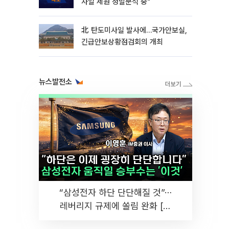
사일 제원 정밀분석 중"
北 탄도미사일 발사에…국가안보실,
긴급안보상황점검회의 개최
뉴스발전소
“삼성전자 하단 단단해질 것”⋯
레버리지 규제에 쏠림 완화 [찐
코노미]