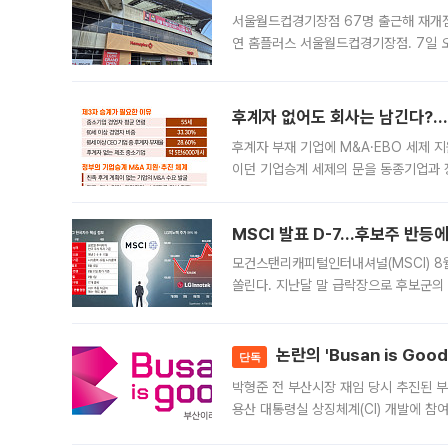
서울월드컵경기장점 67명 출근해 재개점 
연 홈플러스 서울월드컵경기장점. 7일 
우유, 과일 같은 신선식품이 차근차근 자
후계자 없어도 회사는 남긴다?…‘
후계자 부재 기업에 M&A·EBO 세제 
이던 기업승계 세제의 문을 동종기업과 
대신 M&A나 임직원 인수(EBO)를 통
늘
MSCI 발표 D-7…후보주 반등
모건스탠리캐피털인터내셔널(MSCI) 8
쏠린다. 지난달 말 급락장으로 후보군의
가능성과 지수 추종 자금 유입 기대가 
논란의 'Busan is Go
단독
박형준 전 부산시장 재임 당시 추진된 부산
용산 대통령실 상징체계(CI) 개발에 참
도시브랜드 사업이 공개 이후 시민 공감