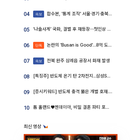
합수본, '통계 조작' 서울·경기·충북 선관위 등 추가 압수수색
04
속보
‘나솔사계’ 국화, 결별 후 재등장⋯첫인상 투표 휩쓸고 ‘인기녀’ 등극
05
논란의 'Busan is Good'…8억 도시브랜드, 용산 대통령실 CI 업체가 수행
06
단독
전북 완주 삼례읍 공장서 화재 발생
07
속보
[특징주] 반도체 온기 탄 2차전지...삼성SDI, 장 초반 7% 넘게 껑충
08
[증시키워드] 반도체 충격 뚫은 개별 호재...포스코퓨처엠·에코프로·한화솔루션 '눈길'
09
톰 홀랜드♥젠데이아, 비밀 결혼 파티 포착⋯호텔 대관비만 9억
10
최신 영상