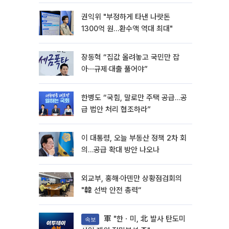
권익위 "부정하게 타낸 나랏돈
1300억 원…환수액 역대 최대"
장동혁 “집값 올려놓고 국민만 잡
아⋯규제·대출 풀어야”
한병도 “국힘, 말로만 주택 공급…공
급 법안 처리 협조하라”
이 대통령, 오늘 부동산 정책 2차 회
의…공급 확대 방안 나오나
외교부, 홍해·아덴만 상황점검회의
"韓 선박 안전 총력“
軍 "한ㆍ미, 北 발사 탄도미
속보