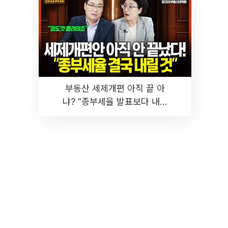
부동산 세제개편 아직 끝 아
냐? "종부세율 발표보다 내릴
것" 장기거주·양도세 전망 I 집
땅지성 I 김인만, 진미윤