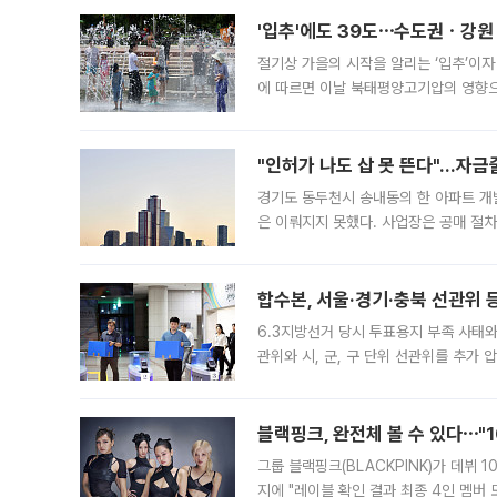
'입추'에도 39도⋯수도권ㆍ강원
절기상 가을의 시작을 알리는 ‘입추’이자
에 따르면 이날 북태평양고기압의 영향으
도, 낮 최고기온은 31~39도로, 전국
"인허가 나도 삽 못 뜬다"…자금
경기도 동두천시 송내동의 한 아파트 개
은 이뤄지지 못했다. 사업장은 공매 절차
3차 공매까지 진행됐으나 모두 유찰됐다.
후
합수본, 서울·경기·충북 선관위 등
6.3지방선거 당시 투표용지 부족 사태
관위와 시, 군, 구 단위 선관위를 추가
부(김태훈 서울중앙지검 3차장검사)는 
블랙핑크, 완전체 볼 수 있다⋯"
그룹 블랙핑크(BLACKPINK)가 데뷔
지에 "레이블 확인 결과 최종 4인 멤버