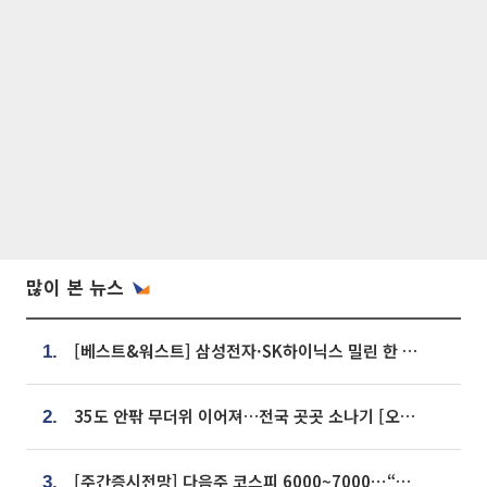
많이 본 뉴스
[베스트&워스트] 삼성전자·SK하이닉스 밀린 한 주…상상인증권은 85% 급등
1.
35도 안팎 무더위 이어져…전국 곳곳 소나기 [오늘 날씨]
2.
[주간증시전망] 다음주 코스피 6000~7000⋯“外人 수급은 정책이 변수”
3.