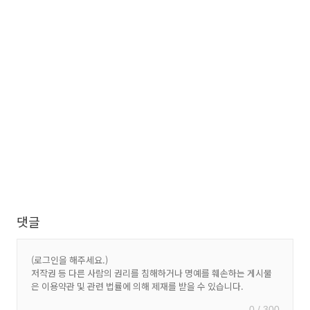
댓글
0 / 300