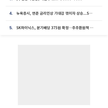
뉴욕증시, 연준 금리인상 기대감 꺾이자 상승...S&P500 사상 최고치 [종합]
4.
SK하이닉스, 분기배당 375원 확정…주주환원책 9월로 앞당겨 발표
5.