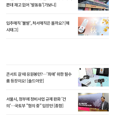
쁜데 재고 없어 ‘발동동’[가보니]
입추매직 '불발', 처서매직은 올까요? [해
시태그]
콘서트 갈 때 응원봉만?⋯'최애' 위한 필수
품 등장이오! [솔드아웃]
서울시, 정부에 정비사업 규제 완화 '건
의'⋯국토부 "협의 중" 입장만 [종합]