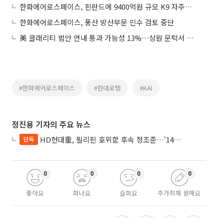
한화에어로스페이스, 핀란드에 9400억원 규모 K9 자주포 추가 공급
한화에어로스페이스, 풍산 방산부문 인수 검토 중단
美 클래리티 법안 연내 통과 가능성 13%…상원 문턱서 제동
#한화에어로스페이스
#현대로템
#KAI
정진용 기자의 주요 뉴스
HD현대重, 필리핀 호위함 후속 정조준…‘14척+α’ 싹쓸이 노린다
단독
0
0
0
0
좋아요
화나요
슬퍼요
추가취재 원해요