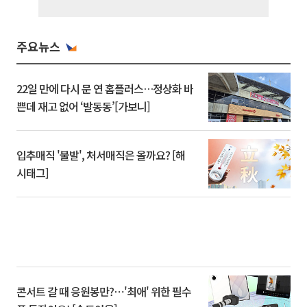
주요뉴스
22일 만에 다시 문 연 홈플러스…정상화 바
쁜데 재고 없어 ‘발동동’[가보니]
입추매직 '불발', 처서매직은 올까요? [해
시태그]
콘서트 갈 때 응원봉만?⋯'최애' 위한 필수