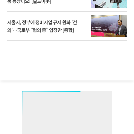
품 등장이오! [솔드아웃]
서울시, 정부에 정비사업 규제 완화 '건
의'⋯국토부 "협의 중" 입장만 [종합]