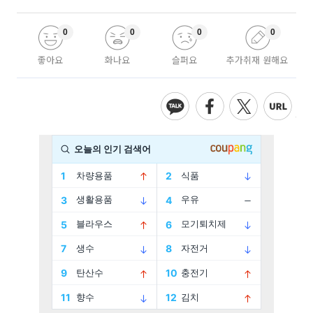
0
0
0
0
좋아요
화나요
슬퍼요
추가취재 원해요