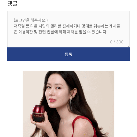
댓글
0 / 300