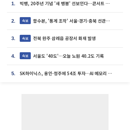
빅뱅, 20주년 기념 '새 뱅봉' 선보인다⋯콘서트 앞두고 팝업 개최
1.
합수본, '통계 조작' 서울·경기·충북 선관위 등 추가 압수수색
속보
2.
전북 완주 삼례읍 공장서 화재 발생
속보
3.
서울도 '40도'…오늘 노원 40.2도 기록
속보
4.
SK하이닉스, 용인·청주에 54조 투자…AI 메모리 생산기지 키운다
5.