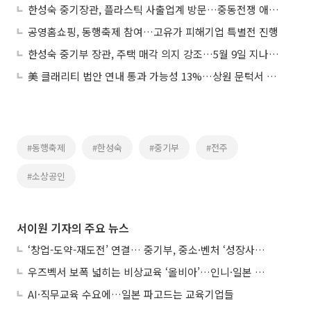
한성숙 중기장관, 플라스틱 사출업계 방문…중동전쟁 애로 점검
공영홈쇼핑, 동행축제 참여…고유가 피해기업 특별전 진행
한성숙 중기부 장관, 주택 매각 의지 강조…5월 9일 지나도 판다
美 클래리티 법안 연내 통과 가능성 13%…상원 문턱서 제동
#동행축제
#한성숙
#중기부
#전주
#소상공인
서이원 기자의 주요 뉴스
‘창업-도약-재도전’ 연결… 중기부, 중소·벤처 ‘성장사다리’ 짓는다
우즈벡서 보폭 넓히는 비상교육 ‘올비아’…인니·일본 진출 타진
AI·직무교육 수요에…일본 파고드는 교육기업들