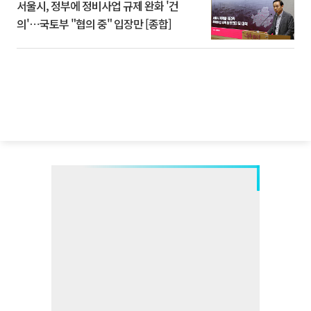
서울시, 정부에 정비사업 규제 완화 '건
의'⋯국토부 "협의 중" 입장만 [종합]