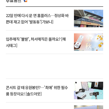
주요뉴스
22일 만에 다시 문 연 홈플러스…정상화 바
쁜데 재고 없어 ‘발동동’[가보니]
입추매직 '불발', 처서매직은 올까요? [해
시태그]
콘서트 갈 때 응원봉만?⋯'최애' 위한 필수
품 등장이오! [솔드아웃]