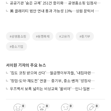
공공기관 '숨은 규제' 251건 합리화… 공영홈쇼핑 입점사 대금 지급기간 단축
美 클래리티 법안 연내 통과 가능성 13%…상원 문턱서 제동
#공영홈쇼핑
#동행축제
#고유가
#중기부
#중소기업
서이원 기자의 주요 뉴스
‘집도 코칭 받으며 산다’…월급쟁이부자들, ‘내집마련’ 신청 증가세
‘창업-도약-재도전’ 연결… 중기부, 중소·벤처 ‘성장사다리’ 짓는다
우즈벡서 보폭 넓히는 비상교육 ‘올비아’…인니·일본 진출 타진
0
0
0
0