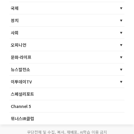
국제
정치
사회
오피니언
문화·라이프
뉴스발전소
이투데이TV
스페셜리포트
Channel 5
위너스IR클럽
무단전재 및 수집, 복사, 재배포, AI학습 이용 금지