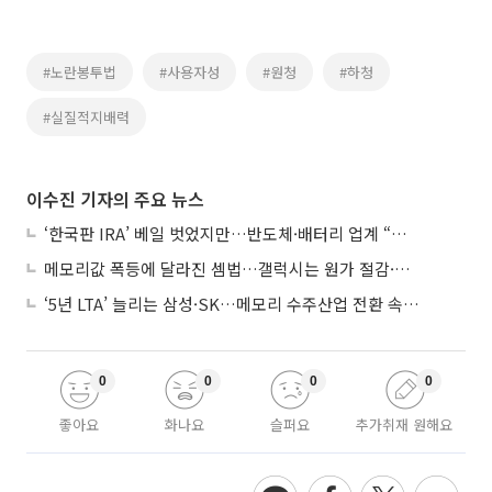
#노란봉투법
#사용자성
#원청
#하청
#실질적지배력
이수진 기자의 주요 뉴스
‘한국판 IRA’ 베일 벗었지만…반도체·배터리 업계 “시행령이 관건”
메모리값 폭등에 달라진 셈법…갤럭시는 원가 절감·아이폰은 서비스 확대
‘5년 LTA’ 늘리는 삼성·SK…메모리 수주산업 전환 속 다른 셈법
0
0
0
0
좋아요
화나요
슬퍼요
추가취재 원해요