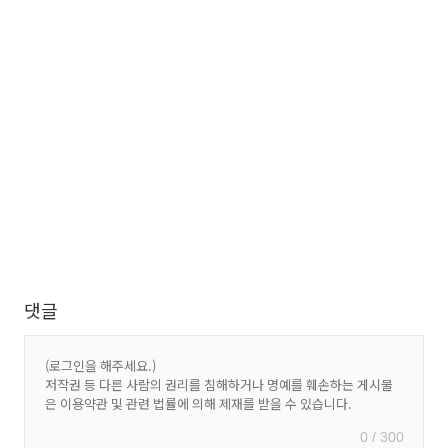
댓글
0 / 300