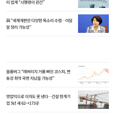
리 업계 “시행령이 관건”
與 “세제개편안 다양한 목소리 수렴…이달
말 정리 가능성”
블룸버그 “레버리지 거품 빠진 코스피, 변
동성 최악 국면 지났을 가능성”
영업익으로 이자도 못 낸다…건설 한계기
업 5년 새 62→173곳