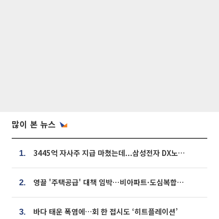
많이 본 뉴스
3445억 자사주 지급 마쳤는데...삼성전자 DX노조, 뒤늦은 '떼쓰기 집회'
1.
영끌 '주택공급' 대책 임박⋯비아파트·도심복합까지 총동원
2.
바다 태운 폭염에…회 한 접시도 ‘히트플레이션’
3.