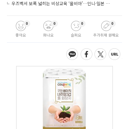
우즈벡서 보폭 넓히는 비상교육 ‘올비아’…인니·일본 진출 타진
0
0
0
0
좋아요
화나요
슬퍼요
추가취재 원해요