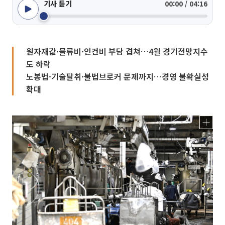
기사 듣기
00:00 / 04:16
원자재값·물류비·인건비 부담 겹쳐…4월 경기전망지수
도 하락
노봉법·기술탈취·불법브로커 문제까지…경영 불확실성
확대