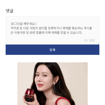
댓글
0 / 300