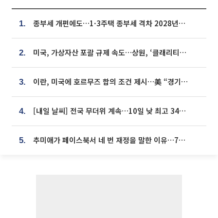
종부세 개편에도…1·3주택 종부세 격차 2028년부터 확대
1.
미국, 가상자산 포괄 규제 속도…상원, ‘클래리티법’ 9월 절차투표 추진
2.
이란, 미국에 호르무즈 합의 조건 제시…美 “경기 아직 안 끝나” [종합]
3.
[내일 날씨] 전국 무더위 계속…10일 낮 최고 34도 육박
4.
추미애가 페이스북서 네 번 재정을 말한 이유…7700억 추경 열쇠는 도의회에
5.