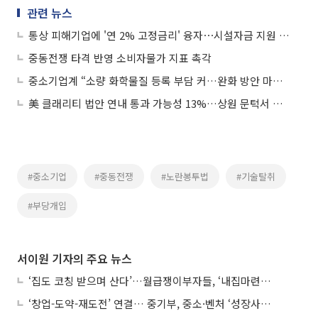
관련 뉴스
통상 피해기업에 '연 2% 고정금리' 융자⋯시설자금 지원 대폭 확대
중동전쟁 타격 반영 소비자물가 지표 촉각
중소기업계 “소량 화학물질 등록 부담 커…완화 방안 마련돼야”
美 클래리티 법안 연내 통과 가능성 13%…상원 문턱서 제동
#중소기업
#중동전쟁
#노란봉투법
#기술탈취
#부당개입
서이원 기자의 주요 뉴스
‘집도 코칭 받으며 산다’…월급쟁이부자들, ‘내집마련’ 신청 증가세
‘창업-도약-재도전’ 연결… 중기부, 중소·벤처 ‘성장사다리’ 짓는다