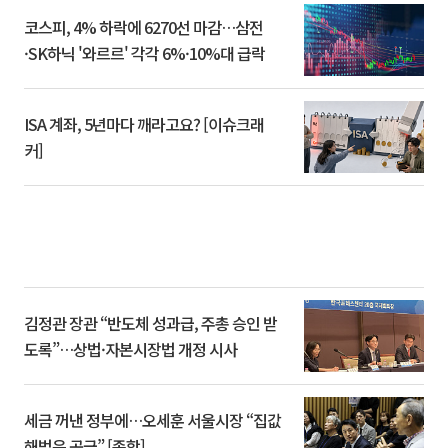
코스피, 4% 하락에 6270선 마감…삼전
·SK하닉 '와르르' 각각 6%·10%대 급락
ISA 계좌, 5년마다 깨라고요? [이슈크래
커]
김정관 장관 “반도체 성과급, 주총 승인 받
도록”…상법·자본시장법 개정 시사
세금 꺼낸 정부에…오세훈 서울시장 “집값
해법은 공급” [종합]