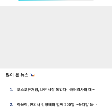
많이 본 뉴스
포스코퓨처엠, LFP 시장 뚫었다…배터리사와 대규모 장기 공급 합의
1.
아옳이, 한의사 김형배와 벌써 200일⋯꽃다발 들고 "프러포즈 아냐"
2.