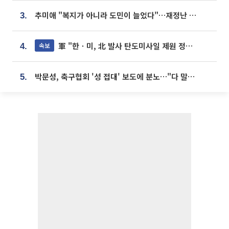
추미애 "복지가 아니라 도민이 늘었다"…재정난 책임론 정면돌파
3.
軍 "한ㆍ미, 北 발사 탄도미사일 제원 정밀분석 중"
속보
4.
박문성, 축구협회 '성 접대' 보도에 분노…"다 말아먹으려고 작정했나"
5.