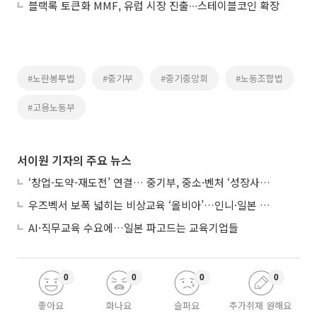
블랙록 토큰화 MMF, 유럽 시장 진출∙∙∙스테이블코인 확장
#노란봉투법
#중기부
#중기중앙회
#노동조합법
#고용노동부
서이원 기자의 주요 뉴스
‘창업-도약-재도전’ 연결… 중기부, 중소·벤처 ‘성장사다리’ 짓는다
우즈벡서 보폭 넓히는 비상교육 ‘올비아’…인니·일본 진출 타진
AI·직무교육 수요에…일본 파고드는 교육기업들
0
0
0
0
좋아요
화나요
슬퍼요
추가취재 원해요