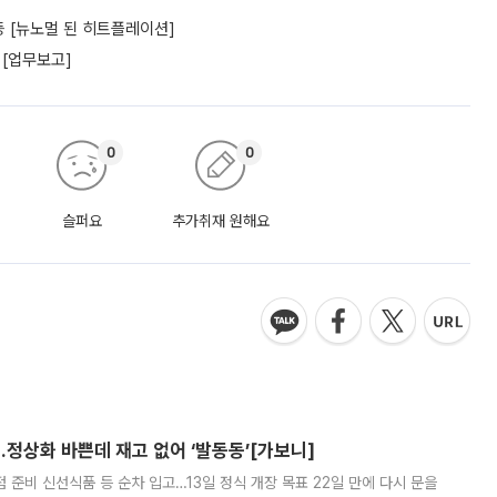
 [뉴노멀 된 히트플레이션]
 [업무보고]
0
0
슬퍼요
추가취재 원해요
…정상화 바쁜데 재고 없어 ‘발동동’[가보니]
준비 신선식품 등 순차 입고…13일 정식 개장 목표 22일 만에 다시 문을