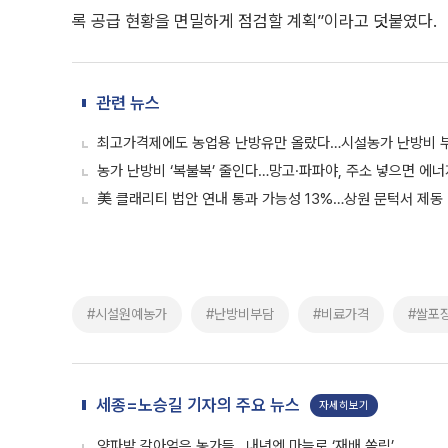
록 공급 현황을 면밀하게 점검할 계획”이라고 덧붙였다.
관련 뉴스
최고가격제에도 농업용 난방유만 올랐다…시설농가 난방비 
농가 난방비 ‘복불복’ 줄인다…망고·파파야, 주소 넣으면 에너
美 클래리티 법안 연내 통과 가능성 13%…상원 문턱서 제동
#시설원예농가
#난방비부담
#비료가격
#쌀포
세종=노승길 기자의 주요 뉴스
자세히보기
양파밭 갈아엎은 농가들…내년엔 마늘로 ‘재배 쏠림’