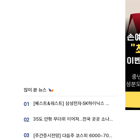
많이 본 뉴스
[베스트&워스트] 삼성전자·SK하이닉스 밀린 한 주…상상인증권은 85% 급등
01
35도 안팎 무더위 이어져…전국 곳곳 소나기 [오늘 날씨]
02
03
[주간증시전망] 다음주 코스피 6000~7000⋯“外人 수급은 정책이 변수”