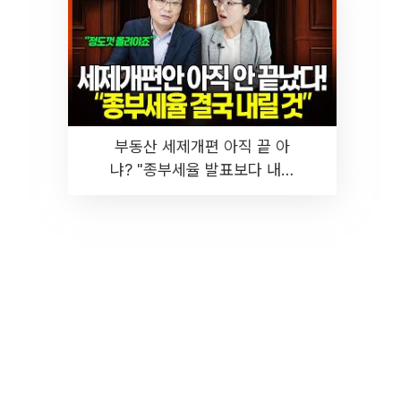
부동산 세제개편 아직 끝 아
냐? "종부세율 발표보다 내릴
것" 장기거주·양도세 전망 I 집
땅지성 I 김인만, 진미윤