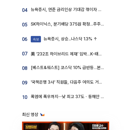
뉴욕증시, 연준 금리인상 기대감 꺾이자 상승...S&P500 사상 최고치 [종합]
04
SK하이닉스, 분기배당 375원 확정…주주환원책 9월로 앞당겨 발표
05
뉴욕증시, 상승...나스닥 1.3% ↑
06
속보
07
美 ‘232조 하이브리드 제재’ 임박…K-태양광, 불확실성 털고 날개 다나
[베스트&워스트] 코스닥 10% 급반등…본느, 최대주주 변경 기대에 270% 폭등
08
'국책은행 3사' 직원들, 다음주 여의도 거리 나서는 까닭은
09
폭염에 폭우까지⋯낮 최고 37도ㆍ동해안 강한 비 [날씨]
10
최신 영상