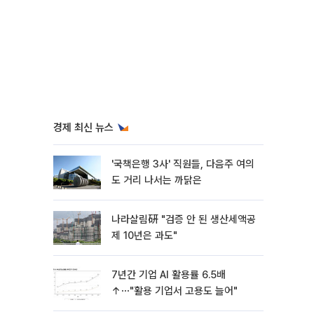
경제 최신 뉴스
'국책은행 3사' 직원들, 다음주 여의
도 거리 나서는 까닭은
나라살림硏 "검증 안 된 생산세액공
제 10년은 과도"
7년간 기업 AI 활용률 6.5배
↑⋯"활용 기업서 고용도 늘어"