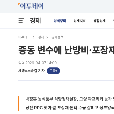
경제
경제정책
경제지표
생활경제
이투데이
경제
경제정책
중동 변수에 난방비·포장재
입력 2026-04-07 14:00
세종=노승길 기자
구독
박정훈 농식품부 식량정책실장, 고양 파프리카 농가 
당진 RPC 찾아 쌀 포장재·톤백 수급 살피고 정부양