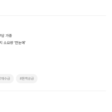
부담 가중
지 소요량 ‘한눈에’
장재수급
#톤백공급