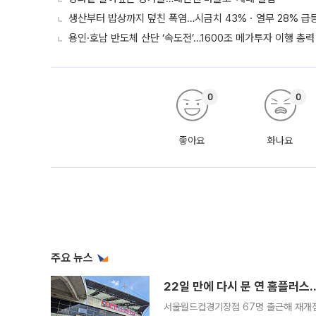
생산부터 밥상까지 덮친 폭염…시금치 43%ㆍ열무 28% 급등
용인·호남 반도체 산단 ‘속도전’…1600조 메가투자 이행 총력
0
0
좋아요
화나요
주요 뉴스
22일 만에 다시 문 연 홈플러스
서울월드컵경기장점 67명 출근해 재개점 