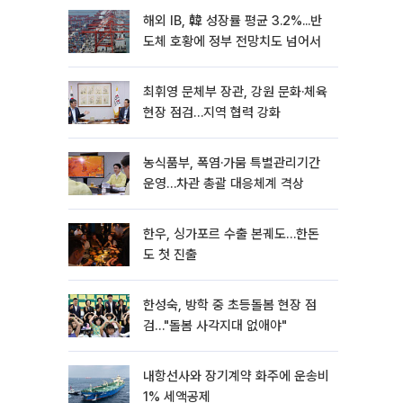
해외 IB, 韓 성장률 평균 3.2%...반
도체 호황에 정부 전망치도 넘어서
최휘영 문체부 장관, 강원 문화·체육
현장 점검…지역 협력 강화
농식품부, 폭염·가뭄 특별관리기간
운영…차관 총괄 대응체계 격상
한우, 싱가포르 수출 본궤도…한돈
도 첫 진출
한성숙, 방학 중 초등돌봄 현장 점
검…"돌봄 사각지대 없애야"
내항선사와 장기계약 화주에 운송비
1% 세액공제