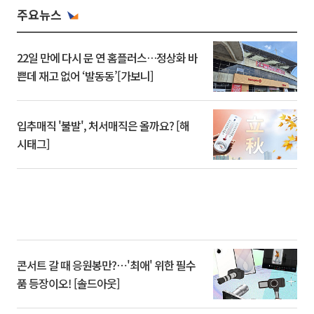
주요뉴스
22일 만에 다시 문 연 홈플러스…정상화 바
쁜데 재고 없어 ‘발동동’[가보니]
입추매직 '불발', 처서매직은 올까요? [해
시태그]
콘서트 갈 때 응원봉만?⋯'최애' 위한 필수
품 등장이오! [솔드아웃]