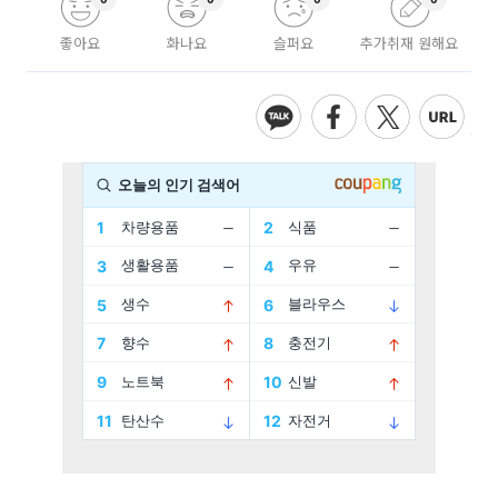
좋아요
화나요
슬퍼요
추가취재 원해요