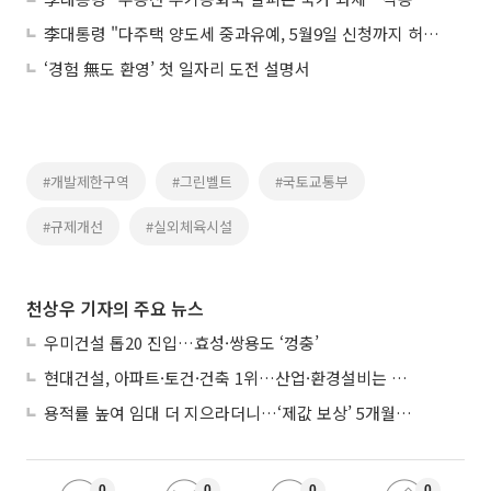
李대통령 "다주택 양도세 중과유예, 5월9일 신청까지 허용 검토"
‘경험 無도 환영’ 첫 일자리 도전 설명서
#개발제한구역
#그린벨트
#국토교통부
#규제개선
#실외체육시설
천상우 기자의 주요 뉴스
우미건설 톱20 진입…효성·쌍용도 ‘껑충’
현대건설, 아파트·토건·건축 1위…산업·환경설비는 삼성E&A
용적률 높여 임대 더 지으라더니…‘제값 보상’ 5개월째 국회에 발목
0
0
0
0