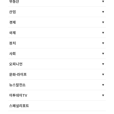
부동산
산업
경제
국제
정치
사회
오피니언
문화·라이프
뉴스발전소
이투데이TV
스페셜리포트