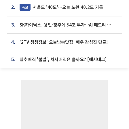
서울도 '40도'…오늘 노원 40.2도 기록
속보
2.
SK하이닉스, 용인·청주에 54조 투자…AI 메모리 생산기지 키운다
3.
'2TV 생생정보' 오늘방송맛집- 배우 강성진 단골! 쌀국수ㆍ푸팟퐁 커리 맛집 '블○○○'
4.
입추매직 '불발', 처서매직은 올까요? [해시태그]
5.