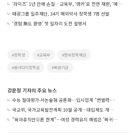
‘라이즈’ 1년 만에 손질…교육부, ‘앵커’로 전면 재편, ‘예산 나눠먹기’ 손본다
태광그룹 일주재단, 34기 해외박사 장학생 7명 선발
‘경험 無도 환영’ 첫 일자리 도전 설명서
#장학생
#교육부
#한국장학재단
#꿈사다리장학금
#복권기금
강문정 기자의 주요 뉴스
수능 절대평가·서논술형 공론화⋯입시업계 “변별력·사교육 대책 먼저”
국교위, 국가교육발전계획 10월 공개⋯대입제도 개편 공론화 추진
"육아휴직만으론 한계"⋯여성 경력유지 해법은 '복귀 후 유연근무’