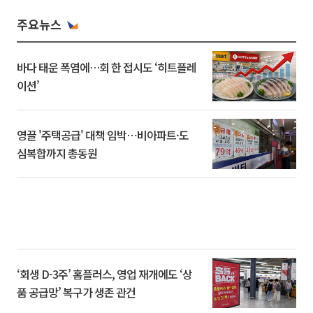
주요뉴스
바다 태운 폭염에…회 한 접시도 ‘히트플레
이션’
영끌 '주택공급' 대책 임박⋯비아파트·도
심복합까지 총동원
‘회생 D-3주’ 홈플러스, 영업 재개에도 ‘상
품 공급망’ 복구가 생존 관건