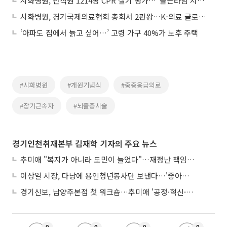
시화병원, 전직원 1214명 CPR 실기 평가…"골든타임 지킨다"
시화병원, 경기국제의료협회 총회서 2관왕…K-의료 글로벌 선도기관 입지 굳혔다
‘아파도 집에서 늙고 싶어…’ 고령 가구 40%가 노후 주택
#시화병원
#개원기념식
#중증응급의료
#장기근속자
#뇌졸중시술
경기인천취재본부 김재학 기자의 주요 뉴스
추미애 "복지가 아니라 도민이 늘었다"…재정난 책임론 정면돌파
이상일 시장, 다낭에 용인청년봉사단 보낸다…'좋아용 거리' 만든다
경기신보, 남양주본점 첫 워크숍…추미애 '공정·혁신·포용' 전면 반영