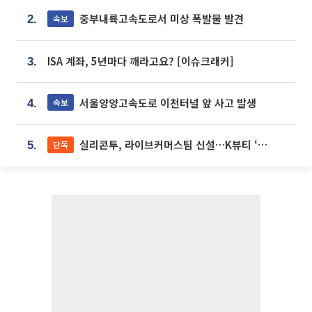
중부내륙고속도로서 미상 폭발물 발견
속보
2.
ISA 계좌, 5년마다 깨라고요? [이슈크래커]
3.
서울양양고속도로 이천터널 앞 사고 발생
속보
4.
실리콘투, 라이브커머스팀 신설…K뷰티 ‘글로벌 판매망’ 확대[K뷰티 라방戰]
단독
5.