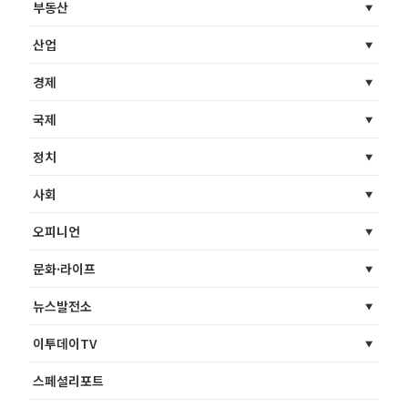
부동산
산업
경제
국제
정치
사회
오피니언
문화·라이프
뉴스발전소
이투데이TV
스페셜리포트