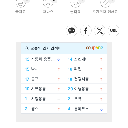
0
0
0
0
좋아요
화나요
슬퍼요
추가취재 원해요