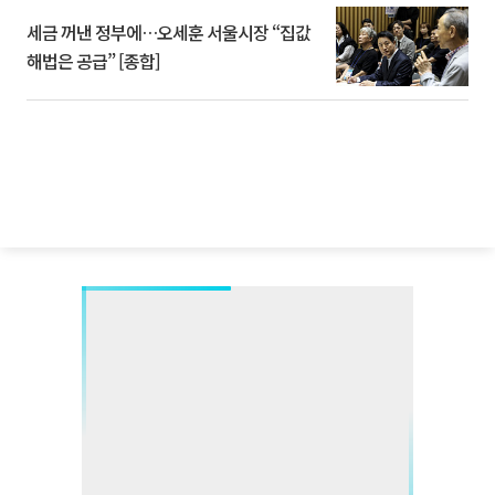
세금 꺼낸 정부에…오세훈 서울시장 “집값
해법은 공급” [종합]