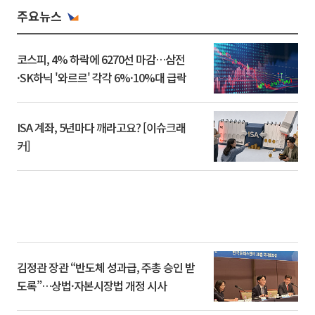
주요뉴스
코스피, 4% 하락에 6270선 마감…삼전
·SK하닉 '와르르' 각각 6%·10%대 급락
ISA 계좌, 5년마다 깨라고요? [이슈크래
커]
김정관 장관 “반도체 성과급, 주총 승인 받
도록”…상법·자본시장법 개정 시사