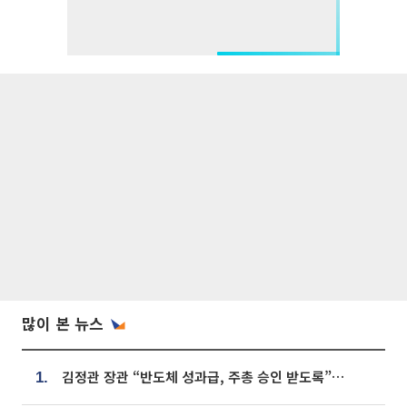
많이 본 뉴스
김정관 장관 “반도체 성과급, 주총 승인 받도록”…상법·자본시장법 개정 시사
1.