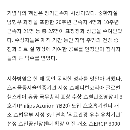
기념식의 핵심은 장기근속자 시상이었다. 중환자실
남형우 과장을 포함한 20주년 근속자 4명과 10주년
근속자 21명 등 총 25명이 표창장과 상금을 수여받았
다. 수상자들은 재직 기간 동안 지역 주민의 건강 증
진과 의료 질 향상에 기여한 공로를 인정받아 참석자
들의 큰 박수를 받았다.
시화병원은 한 해 동안 굵직한 성과를 잇달아 거뒀다.
△뇌졸중시술인증기관 지정 △메디컬코리아 글로벌
헬스케어 유공 국무총리 표창 수상 △혈관조영장비 3
호기(Philips Azurion 7B20) 도입 △호흡기센터 개
소 △법무부 지정 3년 연속 '의료관광 우수 유치기관'
선정 △인공신장센터 확장 이전 개소 △ERCP 3000