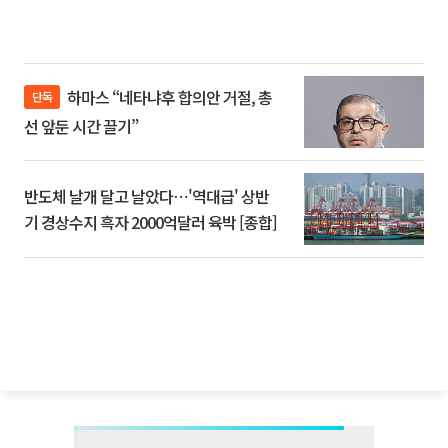
하마스 “네타냐후 합의안 거절, 총
단독
선 앞둔 시간 끌기”
반도체 날개 달고 날았다⋯'역대급' 상반
기 경상수지 흑자 2000억달러 육박 [종합]