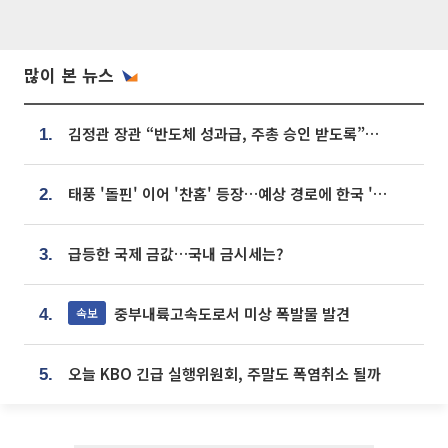
많이 본 뉴스
김정관 장관 “반도체 성과급, 주총 승인 받도록”…상법·자본시장법 개정 시사
1.
태풍 '돌핀' 이어 '찬홈' 등장…예상 경로에 한국 '한숨'
2.
급등한 국제 금값…국내 금시세는?
3.
중부내륙고속도로서 미상 폭발물 발견
속보
4.
오늘 KBO 긴급 실행위원회, 주말도 폭염취소 될까
5.