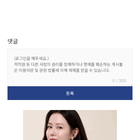
댓글
0 / 300