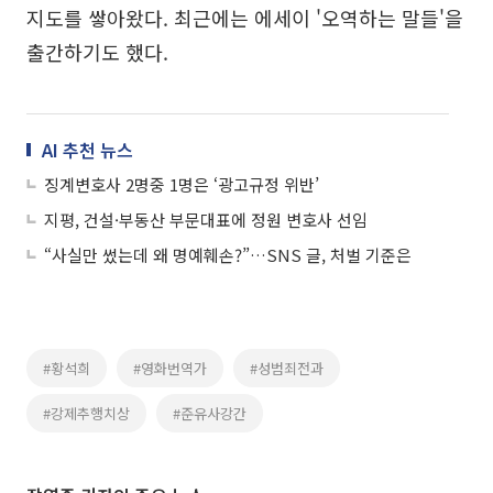
지도를 쌓아왔다. 최근에는 에세이 '오역하는 말들'을
출간하기도 했다.
AI 추천 뉴스
징계변호사 2명중 1명은 ‘광고규정 위반’
지평, 건설·부동산 부문대표에 정원 변호사 선임
“사실만 썼는데 왜 명예훼손?”…SNS 글, 처벌 기준은
#황석희
#영화번역가
#성범죄전과
#강제추행치상
#준유사강간