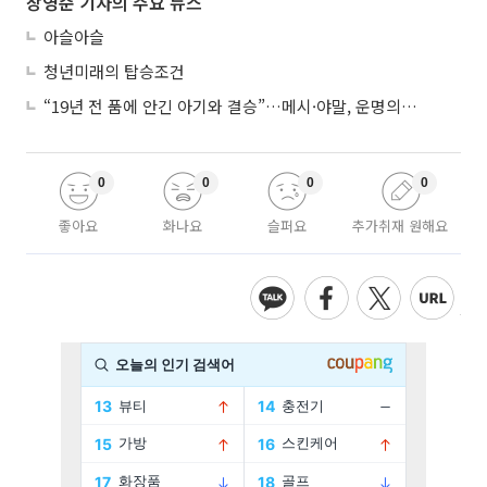
장영준 기자의 주요 뉴스
아슬아슬
청년미래의 탑승조건
“19년 전 품에 안긴 아기와 결승”…메시·야말, 운명의 왕좌 대결
0
0
0
0
좋아요
화나요
슬퍼요
추가취재 원해요