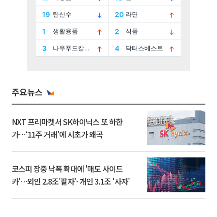
주요뉴스
NXT 프리마켓서 SK하이닉스 또 하한
가⋯‘11주 거래’에 시초가 왜곡
코스피 장중 낙폭 확대에 '매도 사이드
카'…외인 2.8조'팔자'· 개인 3.1조 '사자'