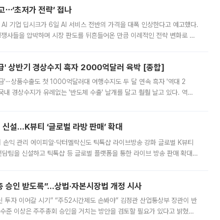
예고⋯‘초저가 전략’ 접나
 AI 기업 딥시크가 6일 AI 서비스 전반의 가격을 대폭 인상한다고 예고했다.
 경쟁사들을 압박하며 시장 판도를 뒤흔들어온 만큼 이례적인 전략 변화로 평
 이날 공지를 통해 구체적인 인상 폭은 공개하지 않았지만 상당한 수
' 상반기 경상수지 흑자 2000억달러 육박 [종합]
급'⋯상품수출도 첫 1000억달러대 여행수지도 두 달 연속 흑자 '역대 2
국내 경상수지가 유례없는 '반도체 수출' 날개를 달고 훨훨 날고 있다. 역대
경상수지 뿐 아니라 상반기 경상수지 흑자도 2000억달러에 근접하며 사상 최
신설…K뷰티 ‘글로벌 라방 판매’ 확대
터 손익 관리 에이피알·닥터멜락신도 틱톡샵 라이브방송 강화 글로벌 K뷰티
담팀을 신설하고 틱톡샵 등 글로벌 플랫폼을 통한 라이브 방송 판매 확대에
급하는 데서 한발 더 나아가 방송 기획과 상품 구성, 출연자 섭외, 손익
주총 승인 받도록”…상법·자본시장법 개정 시사
닌 투자 이어갈 시기” “주52시간제도 손봐야” 김정관 산업통상부 장관이 반
 수준 이상은 주주총회 승인을 거치는 방안을 검토할 필요가 있다고 밝혔다.