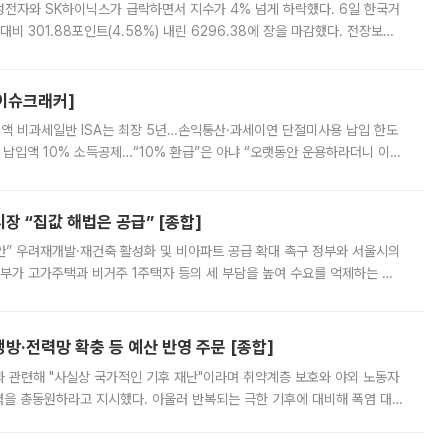
삼성전자와 SK하이닉스가 급락하면서 지수가 4% 넘게 하락했다. 6일 한국거
비 301.88포인트(4.58%) 내린 6296.38에 장을 마감했다. 전장보다
스피는 장중 한때 6550.94까지 오르기도 했으나 6238.32까지 밀리기도 했
[이슈크래커]
 전액 비과세일반 ISA는 최장 5년…손익통산·과세이연 단절미사용 납입 한도
납입액 10% 소득공제…“10% 환급”은 아냐 “오랫동안 운용하라더니 이제
 ‘만능 절세 통장’으로 불리는 개인종합자산관리계좌(ISA)가 두 갈래로 개
 “집값 해법은 공급” [종합]
안” 우려재개발·재건축 활성화 및 비아파트 공급 확대 촉구 정부와 서울시의
정부가 고가주택과 비거주 1주택자 등의 세 부담을 높여 수요를 억제하는 카
키울 것이라며 세금이 아닌 공급이 근본적인 처방이라고 전면 반박했다.
방·전력망 확충 등 예산 반영 주문 [종합]
과 관련해 "사실상 국가적인 기후 재난"이라며 취약계층 보호와 야외 노동자
정력을 총동원하라고 지시했다. 아울러 반복되는 극한 기후에 대비해 폭염 대응
영하는 방안도 검토하라고 주문했다. 이 대통령은 이날 폭염·가뭄 대