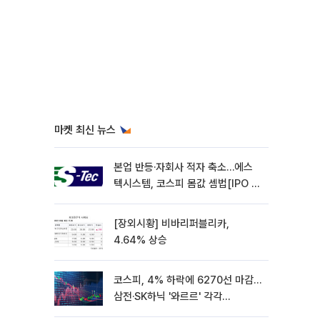
마켓 최신 뉴스
본업 반등·자회사 적자 축소…에스
텍시스템, 코스피 몸값 셈법[IPO 엑
스레이]
[장외시황] 비바리퍼블리카,
4.64% 상승
코스피, 4% 하락에 6270선 마감…
삼전·SK하닉 '와르르' 각각
6%·10%대 급락