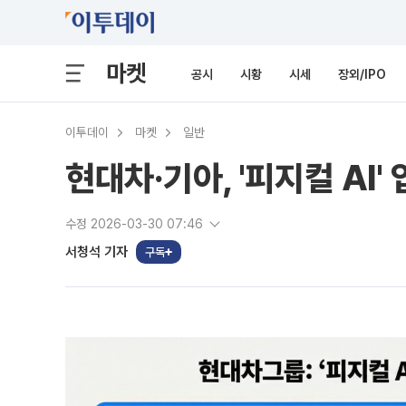
마켓
공시
시황
시세
장외/IPO
이투데이
마켓
일반
현대차·기아, '피지컬 A
수정 2026-03-30 07:46
서청석 기자
구독