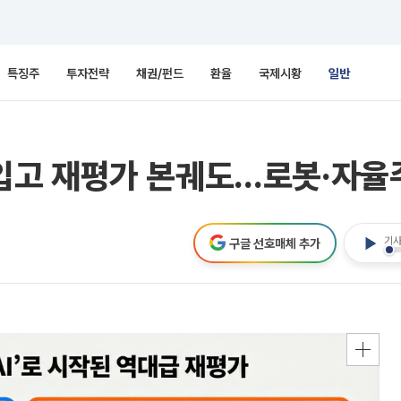
특징주
투자전략
채권/펀드
환율
국제시황
일반
I' 입고 재평가 본궤도…로봇·자
기사
구글 선호매체 추가