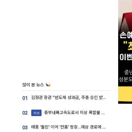
많이 본 뉴스
김정관 장관 “반도체 성과급, 주총 승인 받도록”…상법·자본시장법 개정 시사
01
중부내륙고속도로서 미상 폭발물 발견
02
속보
태풍 '돌핀' 이어 '찬홈' 등장…예상 경로에 한국 '한숨'
03