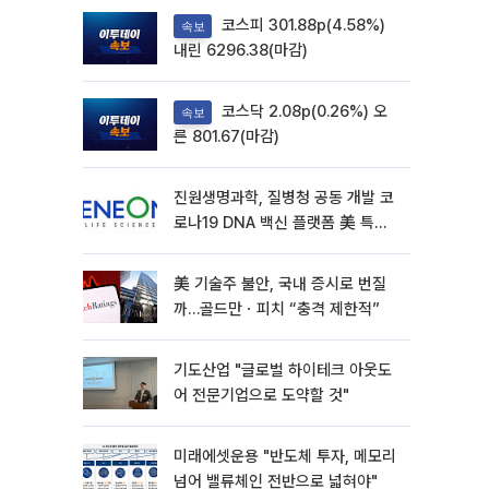
코스피 301.88p(4.58%)
속보
내린 6296.38(마감)
코스닥 2.08p(0.26%) 오
속보
른 801.67(마감)
진원생명과학, 질병청 공동 개발 코
로나19 DNA 백신 플랫폼 美 특허
확보
美 기술주 불안, 국내 증시로 번질
까…골드만ㆍ피치 “충격 제한적”
기도산업 "글로벌 하이테크 아웃도
어 전문기업으로 도약할 것"
미래에셋운용 "반도체 투자, 메모리
넘어 밸류체인 전반으로 넓혀야"