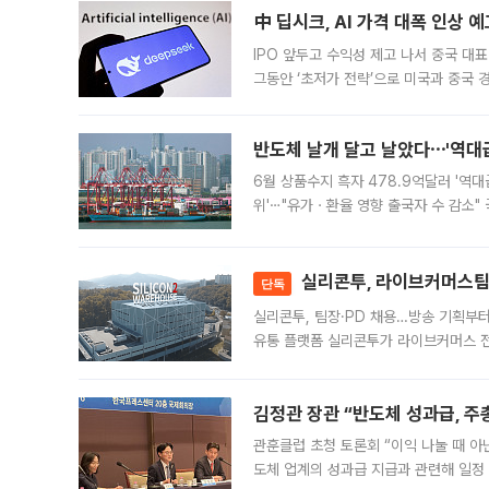
中 딥시크, AI 가격 대폭 인상 
IPO 앞두고 수익성 제고 나서 중국 대표
그동안 ‘초저가 전략’으로 미국과 중국
가된다. 블룸버그통신에 따르면 딥시크는
반도체 날개 달고 날았다⋯'역대급
6월 상품수지 흑자 478.9억달러 '역대
위'⋯"유가ㆍ환율 영향 출국자 수 감소" 
급 수출 호조가 매달 이어지면서 6월 
대 기
실리콘투, 라이브커머스팀 
단독
실리콘투, 팀장·PD 채용…방송 기획부
유통 플랫폼 실리콘투가 라이브커머스 전
나섰다. 국내 화장품을 해외 유통망에 공
김정관 장관 “반도체 성과급, 
관훈클럽 초청 토론회 “이익 나눌 때 아
도체 업계의 성과급 지급과 관련해 일정