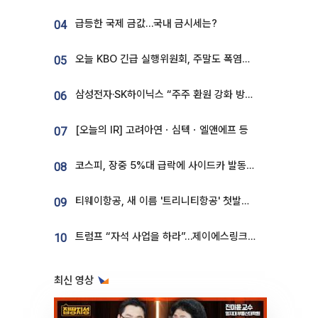
급등한 국제 금값…국내 금시세는?
04
오늘 KBO 긴급 실행위원회, 주말도 폭염취소 될까
05
삼성전자·SK하이닉스 “주주 환원 강화 방안 마련”
06
[오늘의 IR] 고려아연ㆍ심텍ㆍ엘앤에프 등
07
코스피, 장중 5%대 급락에 사이드카 발동…삼성·SK 동반 폭락
08
티웨이항공, 새 이름 '트리니티항공' 첫발…SSC 전략 본격화
09
트럼프 “자석 사업을 하라”…제이에스링크, 비중국 영구자석 공급망 구축 속도
10
최신 영상