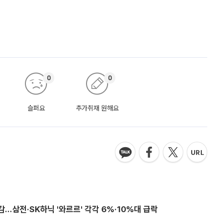
0
0
슬퍼요
추가취재 원해요
감…삼전·SK하닉 '와르르' 각각 6%·10%대 급락