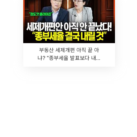
부동산 세제개편 아직 끝 아
냐? "종부세율 발표보다 내릴
것" 장기거주·양도세 전망 I 집
땅지성 I 김인만, 진미윤