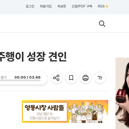
로그인
회원가입
속보창
신문/PDF 구독
RSS
율주행이 성장 견인
00:00 / 03:46
 듣기