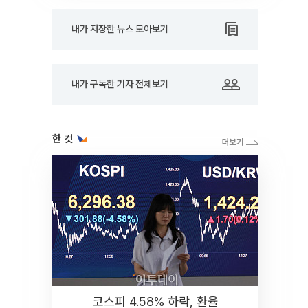
내가 저장한 뉴스 모아보기
내가 구독한 기자 전체보기
한 컷
코스피 4.58% 하락, 환율