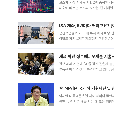
코스피 시장 시가총액 1, 2위 종목인 
래소에 따르면 코스피 지수는 전 거래일 대
1.81% 내린 6478.75에 출발한 코
다. 이날 오전
ISA 계좌, 5년마다 깨라고요? 
생산적금융 ISA, 국내 투자 이자·배당
이월도 폐지…기존 계좌까지 적용청년형 
는 5년마다 계좌를 해지하라는 건가요?”
편을
세금 꺼낸 정부에…오세훈 서울시장
정부 세제 개편에 “매물 잠김·전월세 불
부동산 해법 전쟁이 본격화하고 있다. 
드를 꺼내자 서울시는 전·월세 부담만 
李 "폭염은 국가적 기후재난"…냉
이재명 대통령은 6일 사상 최악의 폭염
안전 등 인명 피해를 막는 데 모든 행
인프라 확충 계획을 내년도 예산안에 반