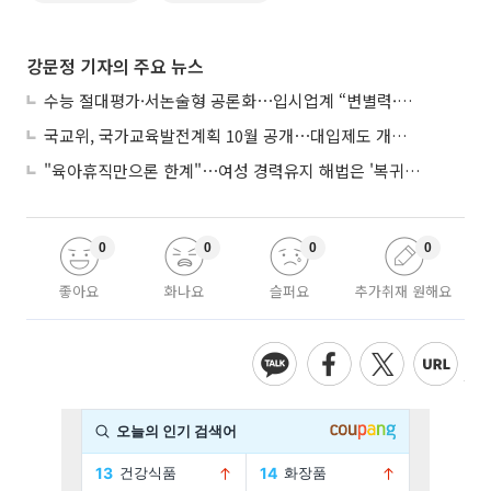
강문정 기자의 주요 뉴스
수능 절대평가·서논술형 공론화⋯입시업계 “변별력·사교육 대책 먼저”
국교위, 국가교육발전계획 10월 공개⋯대입제도 개편 공론화 추진
"육아휴직만으론 한계"⋯여성 경력유지 해법은 '복귀 후 유연근무’
0
0
0
0
좋아요
화나요
슬퍼요
추가취재 원해요