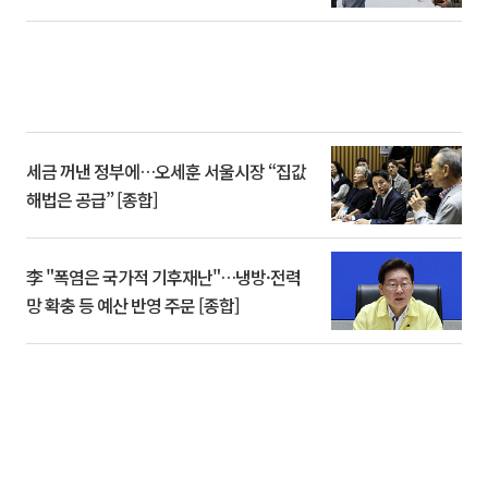
세금 꺼낸 정부에…오세훈 서울시장 “집값
해법은 공급” [종합]
李 "폭염은 국가적 기후재난"…냉방·전력
망 확충 등 예산 반영 주문 [종합]