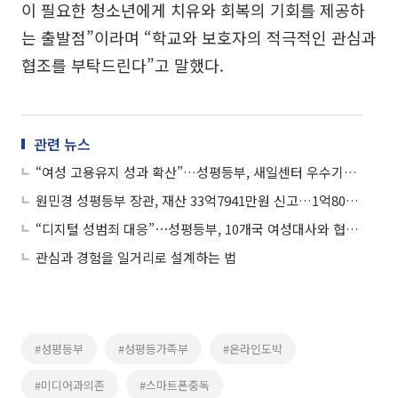
이 필요한 청소년에게 치유와 회복의 기회를 제공하
는 출발점”이라며 “학교와 보호자의 적극적인 관심과
협조를 부탁드린다”고 말했다.
관련 뉴스
“여성 고용유지 성과 확산”…성평등부, 새일센터 우수기관 포상
원민경 성평등부 장관, 재산 33억7941만원 신고…1억8016만원↑
“디지털 성범죄 대응”⋯성평등부, 10개국 여성대사와 협력 논의
관심과 경험을 일거리로 설계하는 법
#성평등부
#성평등가족부
#온라인도박
#미디어과의존
#스마트폰중독