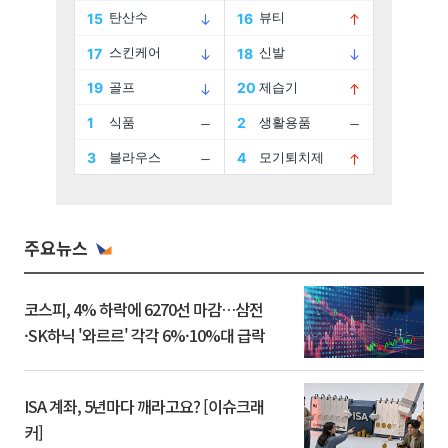
주요뉴스
코스피, 4% 하락에 6270선 마감…삼전
·SK하닉 '와르르' 각각 6%·10%대 급락
ISA 계좌, 5년마다 깨라고요? [이슈크래
커]