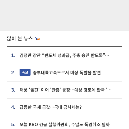
많이 본 뉴스
김정관 장관 “반도체 성과급, 주총 승인 받도록”…상법·자본시장법 개정 시사
1.
중부내륙고속도로서 미상 폭발물 발견
속보
2.
태풍 '돌핀' 이어 '찬홈' 등장…예상 경로에 한국 '한숨'
3.
급등한 국제 금값…국내 금시세는?
4.
오늘 KBO 긴급 실행위원회, 주말도 폭염취소 될까
5.