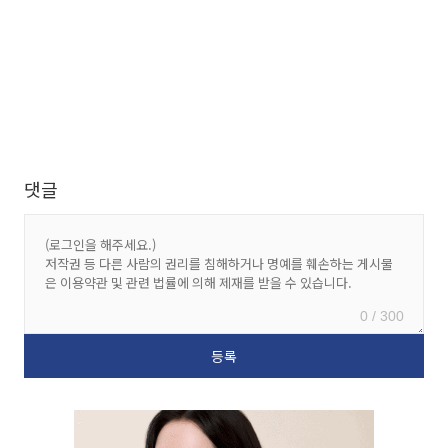
댓글
0 / 300