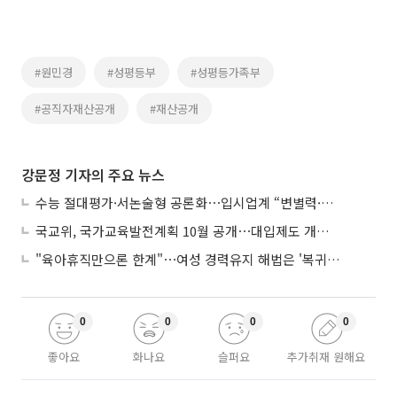
#원민경
#성평등부
#성평등가족부
#공직자재산공개
#재산공개
강문정 기자의 주요 뉴스
수능 절대평가·서논술형 공론화⋯입시업계 “변별력·사교육 대책 먼저”
국교위, 국가교육발전계획 10월 공개⋯대입제도 개편 공론화 추진
"육아휴직만으론 한계"⋯여성 경력유지 해법은 '복귀 후 유연근무’
0
0
0
0
좋아요
화나요
슬퍼요
추가취재 원해요