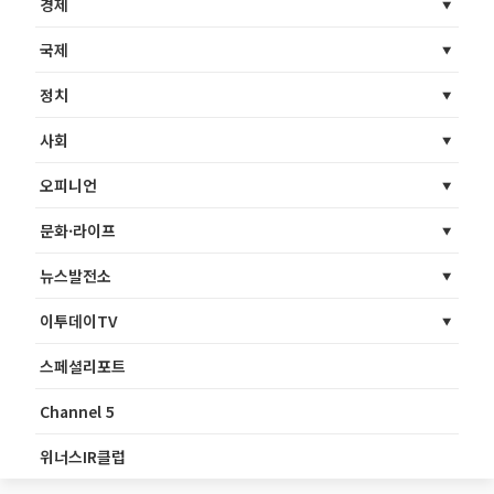
경제
국제
정치
사회
오피니언
문화·라이프
뉴스발전소
이투데이TV
스페셜리포트
Channel 5
위너스IR클럽