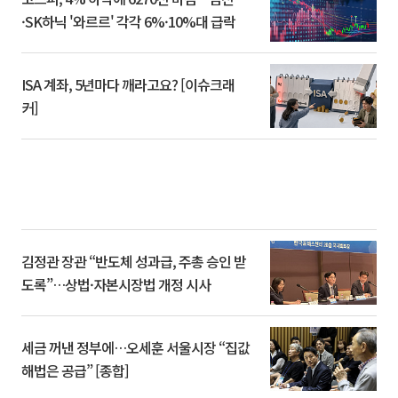
·SK하닉 '와르르' 각각 6%·10%대 급락
ISA 계좌, 5년마다 깨라고요? [이슈크래
커]
김정관 장관 “반도체 성과급, 주총 승인 받
도록”…상법·자본시장법 개정 시사
세금 꺼낸 정부에…오세훈 서울시장 “집값
해법은 공급” [종합]