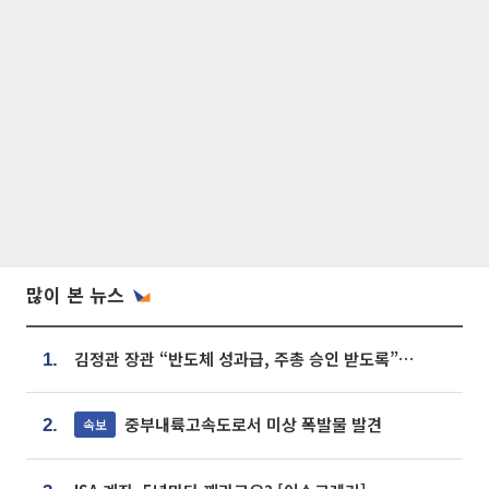
많이 본 뉴스
김정관 장관 “반도체 성과급, 주총 승인 받도록”…상법·자본시장법 개정 시사
1.
중부내륙고속도로서 미상 폭발물 발견
속보
2.