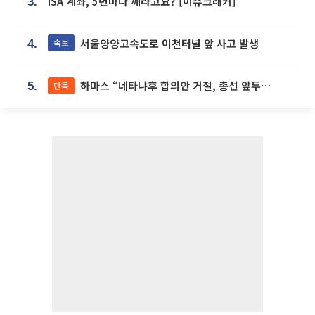
ISA 계좌, 5년마다 깨라고요? [이슈크래커]
3.
서울양양고속도로 이천터널 앞 사고 발생
속보
4.
하마스 “네타냐후 합의안 거절, 총선 앞두고 시간 끌기”
단독
5.