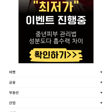
마켓
금융
부동산
산업