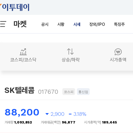
마켓
공시
시황
시세
장외/IPO
특징주
코스피/코스닥
상승/하락
시가총액
SK텔레콤
017670
코스피
통신업
88,200
2,900
3.18%
거래량
1,093,852
거래대금(백만)
96,877
시가총액(억)
189,445