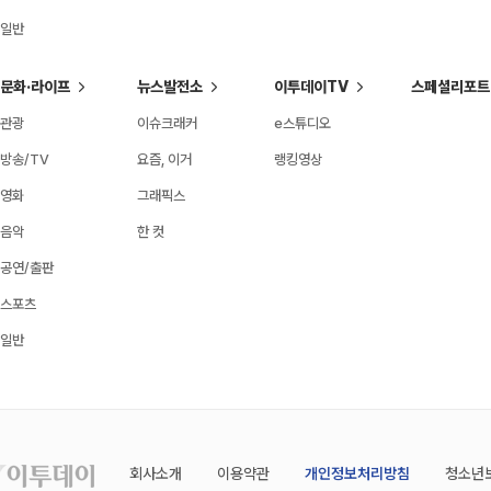
일반
문화·라이프
뉴스발전소
이투데이TV
스페셜리포트
관광
이슈크래커
e스튜디오
방송/TV
요즘, 이거
랭킹영상
영화
그래픽스
음악
한 컷
공연/출판
스포츠
일반
회사소개
이용약관
개인정보처리방침
청소년