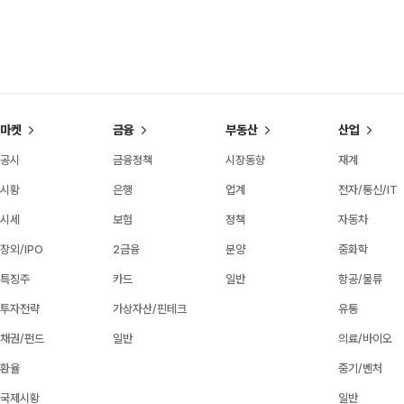
마켓
금융
부동산
산업
공시
금융정책
시장동향
재계
시황
은행
업계
전자/통신/IT
시세
보험
정책
자동차
장외/IPO
2금융
분양
중화학
특징주
카드
일반
항공/물류
투자전략
가상자산/핀테크
유통
채권/펀드
일반
의료/바이오
환율
중기/벤처
국제시황
일반