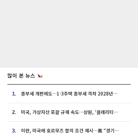
많이 본 뉴스
종부세 개편에도…1·3주택 종부세 격차 2028년부터 확대
1.
미국, 가상자산 포괄 규제 속도…상원, ‘클래리티법’ 9월 절차투표 추진
2.
이란, 미국에 호르무즈 합의 조건 제시…美 “경기 아직 안 끝나” [종합]
3.