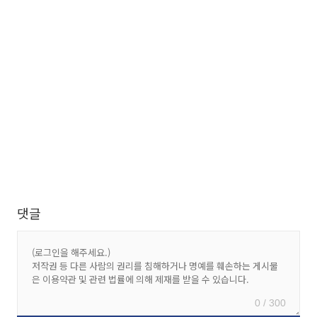
댓글
0 / 300