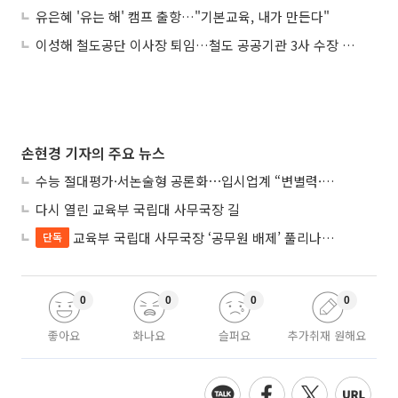
유은혜 '유는 해' 캠프 출항…"기본교육, 내가 만든다"
이성해 철도공단 이사장 퇴임…철도 공공기관 3사 수장 교체
손현경 기자의 주요 뉴스
수능 절대평가·서논술형 공론화⋯입시업계 “변별력·사교육 대책 먼저”
다시 열린 교육부 국립대 사무국장 길
교육부 국립대 사무국장 ‘공무원 배제’ 풀리나…응시자격 다시 열렸다
단독
0
0
0
0
좋아요
화나요
슬퍼요
추가취재 원해요