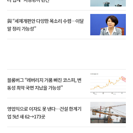
與 “세제개편안 다양한 목소리 수렴…이달
말 정리 가능성”
블룸버그 “레버리지 거품 빠진 코스피, 변
동성 최악 국면 지났을 가능성”
영업익으로 이자도 못 낸다…건설 한계기
업 5년 새 62→173곳