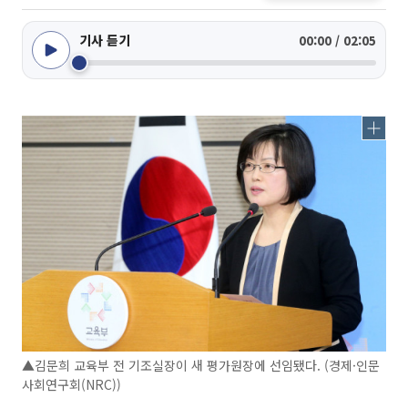
기사 듣기
00:00 / 02:05
▲김문희 교육부 전 기조실장이 새 평가원장에 선임됐다. (경제·인문
사회연구회(NRC))