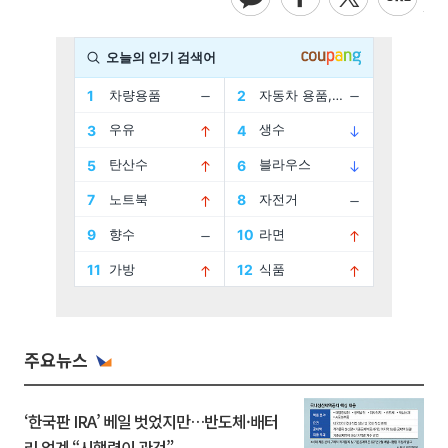
주요뉴스
‘한국판 IRA’ 베일 벗었지만…반도체·배터
리 업계 “시행령이 관건”