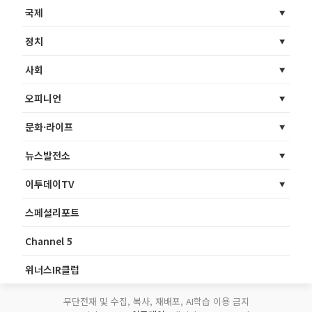
국제
정치
사회
오피니언
문화·라이프
뉴스발전소
이투데이TV
스페셜리포트
Channel 5
위너스IR클럽
무단전재 및 수집, 복사, 재배포, AI학습 이용 금지