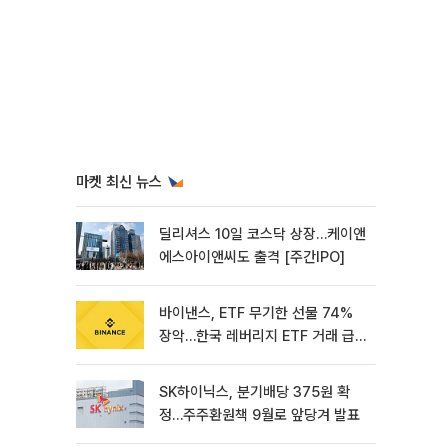
마켓 최신 뉴스
딜리셔스 10일 코스닥 상장…케이앤
에스아이앤씨도 출격 [주간IPO]
바이낸스, ETF 무기한 선물 74%
장악…한국 레버리지 ETF 거래 급
증 [e가상자산]
SK하이닉스, 분기배당 375원 확
정…주주환원책 9월로 앞당겨 발표