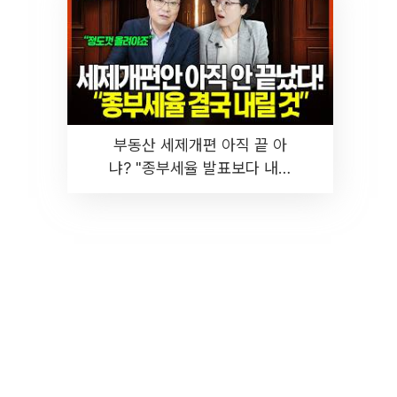
부동산 세제개편 아직 끝 아
냐? "종부세율 발표보다 내릴
것" 장기거주·양도세 전망 I 집
땅지성 I 김인만, 진미윤