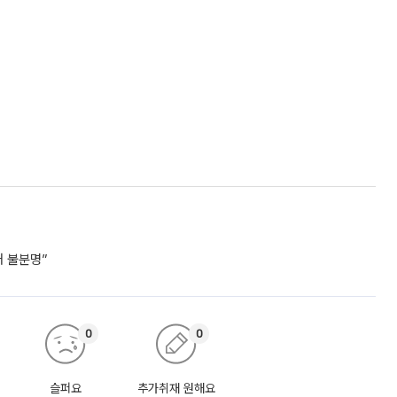
거 불분명”
0
0
슬퍼요
추가취재 원해요