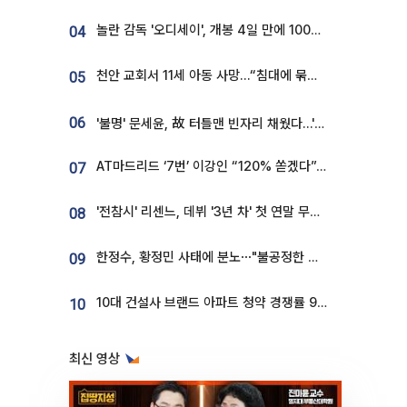
놀란 감독 '오디세이', 개봉 4일 만에 100만 돌파⋯'왕사남' 보다 빠르다
04
천안 교회서 11세 아동 사망…“침대에 묶여 있었다” 진술 확보
05
06
'불명' 문세윤, 故 터틀맨 빈자리 채웠다…'거북이' 눈물의 최종 우승
AT마드리드 ‘7번’ 이강인 “120% 쏟겠다”⋯시메오네 감독 “필요한 선수”
07
'전참시' 리센느, 데뷔 '3년 차' 첫 연말 무대 오른다⋯"그동안 섭외 안 와"
08
한정수, 황정민 사태에 분노⋯"불공정한 게임, 폭로자도 오픈 하라"
09
10대 건설사 브랜드 아파트 청약 경쟁률 9.85대 1…일반 단지의 4배
10
최신 영상