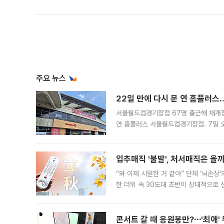
주요 뉴스
22일 만에 다시 문 연 홈플러스
서울월드컵경기장점 67명 출근해 재개점 
연 홈플러스 서울월드컵경기장점. 7일 
우유, 과일 같은 신선식품이 차근차근 자
입추매직 '불발', 처서매직은 올
“와 이제 시원한 거 같아” 단체 ‘뇌손상
한 더위 속 30도대 초반이 상대적으로
지역에 있었습니다. 7월 말에는 서풍과
콘서트 갈 때 응원봉만?⋯'최애'