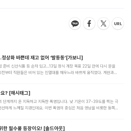
…정상화 바쁜데 재고 없어 ‘발동동’[가보니]
준비 신선식품 등 순차 입고…13일 정식 개장 목표 22일 만에 다시 문을
오전부터 직원들은 비어 있는 진열대를 채우느라 바쁘게 움직였다. 계란과
리를 잡기 시작했지만, 매장 곳곳엔 여전히 텅 빈 매대가 먼저 눈에 들어왔
까요? [해시태그]
’의 단계까지 온 지독하고 지독한 폭염입니다. 낮 기온이 37~39도를 찍는 극
 선선하게 느껴질 지경인데요. 이번 폭염의 중심은 처음 영남을 비롯한 동쪽
 북서풍이 산맥을 넘어 영남 쪽으로 내려오면서 뜨겁고 건조해졌는데요.
 위한 필수품 등장이오! [솔드아웃]