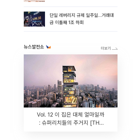
까지 튼튼”
단일 레버리지 규제 일주일…거래대
금 이틀째 1조 하회
뉴스발전소
Vol. 12 이 집은 대체 얼마일까
: 슈퍼리치들의 주거지 [THE
RARE]