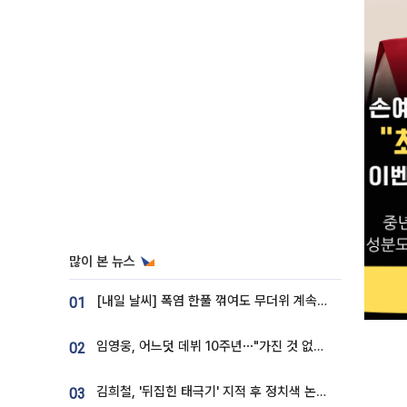
많이 본 뉴스
[내일 날씨] 폭염 한풀 꺾여도 무더위 계속⋯동해안 이틀 연속 비
01
임영웅, 어느덧 데뷔 10주년⋯"가진 것 없던 시절, 내 앞엔 20명의 팬뿐"
02
김희철, '뒤집힌 태극기' 지적 후 정치색 논란…"좌우 떠나 우리나라 국기"
03