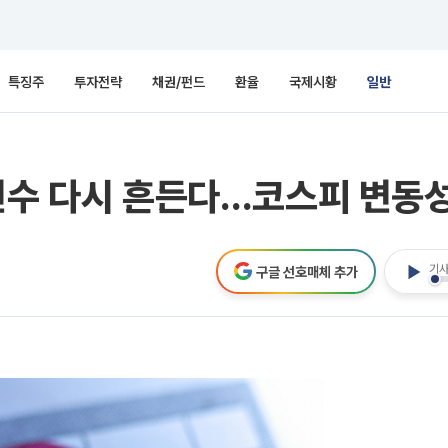
특징주
투자전략
채권/펀드
환율
국제시황
일반
변수 다시 흔든다…코스피 변동성
기사
구글 선호매체 추가