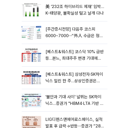
美 ‘232조 하이브리드 제재’ 임박…
K-태양광, 불확실성 털고 날개 다나
[주간증시전망] 다음주 코스피
6000~7000⋯“外人 수급은 정책
이 변수”
[베스트&워스트] 코스닥 10% 급반
등…본느, 최대주주 변경 기대에
270% 폭등
[베스트&워스트] 삼성전자·SK하이
닉스 밀린 한 주…상상인증권은
85% 급등
'불안과 기대 사이' 널뛰는 SK하이
닉스…증권가 "HBM4·LTA 기반 펀
터멘털 견고"
LIG디펜스앤에어로스페이스, 실적
발표 후 급락→반등⋯증권가 “28년