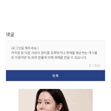
댓글
0 / 300