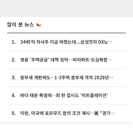
많이 본 뉴스
3445억 자사주 지급 마쳤는데...삼성전자 DX노조, 뒤늦은 '떼쓰기 집회'
1.
영끌 '주택공급' 대책 임박⋯비아파트·도심복합까지 총동원
2.
종부세 개편에도…1·3주택 종부세 격차 2028년부터 확대
3.
바다 태운 폭염에…회 한 접시도 ‘히트플레이션’
4.
이란, 미국에 호르무즈 합의 조건 제시…美 “경기 아직 안 끝나” [종합]
5.