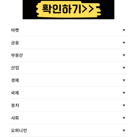
마켓
금융
부동산
산업
경제
국제
정치
사회
오피니언