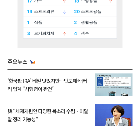
주요뉴스
‘한국판 IRA’ 베일 벗었지만…반도체·배터
리 업계 “시행령이 관건”
與 “세제개편안 다양한 목소리 수렴…이달
말 정리 가능성”