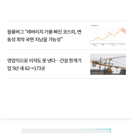
블룸버그 “레버리지 거품 빠진 코스피, 변
동성 최악 국면 지났을 가능성”
영업익으로 이자도 못 낸다…건설 한계기
업 5년 새 62→173곳