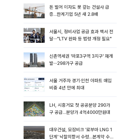
돈 벌어 이자도 못 갚는 건설사 급
증…한계기업 5년 새 2.8배
서울시, 정비사업 공급 효과 백서 전
달⋯"LTV 완화 등 법령 개정 필요"
신촌역세권 '마포3구역 3지구' 재개
발⋯298가구 공급
서울 거주자 경기·인천 아파트 매입
비중 4년 만에 최대
LH, 시흥거모 첫 공공분양 290가
구 공급…분양가 4억4000만원대
대우건설, 모잠비크 '로부마 LNG 1
단계' 낙찰의향서 수령…본계약 수