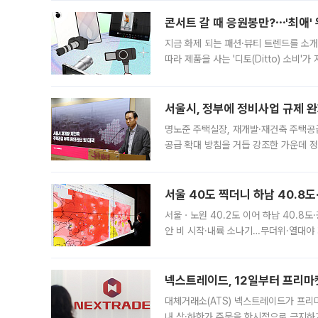
콘서트 갈 때 응원봉만?⋯'최애'
지금 화제 되는 패션·뷰티 트렌드를 소개
따라 제품을 사는 '디토(Ditto) 소비
어디일까요? 아이돌 콘서트 시작을 기다
서울시, 정부에 정비사업 규제 완화
명노준 주택실장, 재개발·재건축 주택공
공급 확대 방침을 거듭 강조한 가운데 정
면 반박하고 나섰다. 명노준 서울시 주택
서울 40도 찍더니 하남 40.8도
서울ㆍ노원 40.2도 이어 하남 40.8도
안 비 시작·내륙 소나기…무더위·열대야 
에서도 40도를 웃도는 기온이 관측됐다
의 극심한
넥스트레이드, 12일부터 프리마
대체거래소(ATS) 넥스트레이드가 프리
내 상·하한가 주문을 한시적으로 금지하