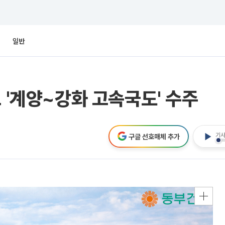
일반
 '계양~강화 고속국도' 수주
기사
구글 선호매체 추가