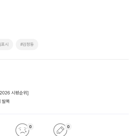
김포시
#감정동
2026 시평순위]
에 발목
0
0