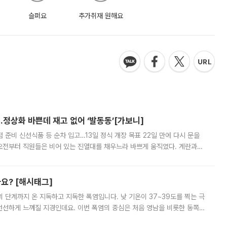
슬퍼요
추가취재 원해요
…정상화 바쁜데 재고 없어 ‘발동동’[가보니]
준비 신선식품 등 순차 입고…13일 정식 개장 목표 22일 만에 다시 문을
오전부터 직원들은 비어 있는 진열대를 채우느라 바쁘게 움직였다. 계란과
리를 잡기 시작했지만, 매장 곳곳엔 여전히 텅 빈 매대가 먼저 눈에 들어왔
까요? [해시태그]
’의 단계까지 온 지독하고 지독한 폭염입니다. 낮 기온이 37~39도를 찍는 극
 선선하게 느껴질 지경인데요. 이번 폭염의 중심은 처음 영남을 비롯한 동쪽
 북서풍이 산맥을 넘어 영남 쪽으로 내려오면서 뜨겁고 건조해졌는데요.