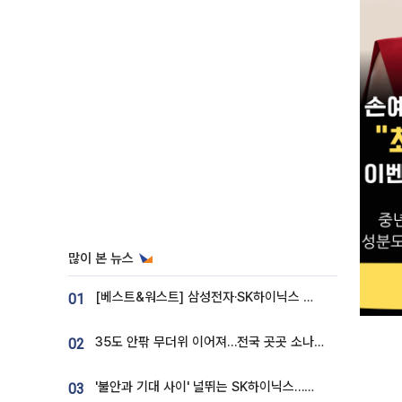
많이 본 뉴스
[베스트&워스트] 삼성전자·SK하이닉스 밀린 한 주…상상인증권은 85% 급등
01
35도 안팎 무더위 이어져…전국 곳곳 소나기 [오늘 날씨]
02
'불안과 기대 사이' 널뛰는 SK하이닉스…증권가 "HBM4·LTA 기반 펀터멘털 견고"
03