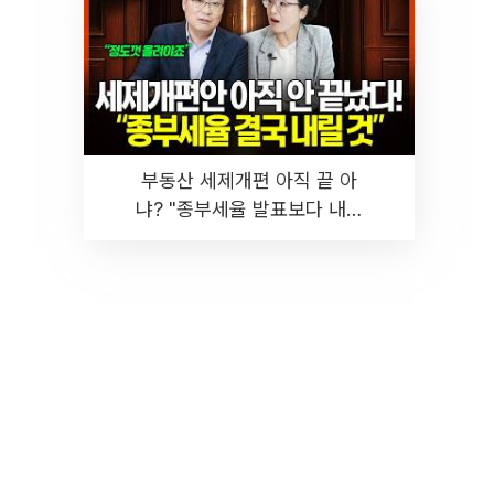
부동산 세제개편 아직 끝 아
냐? "종부세율 발표보다 내릴
것" 장기거주·양도세 전망 I 집
땅지성 I 김인만, 진미윤