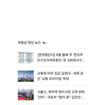
부동산 최신 뉴스
[분양캘린더] 8월 둘째 주 ‘한강푸
르지오리버프론트’ 등 4808가구
분양
교통축 따라 집값 갈렸다⋯세종·검
단 ‘교통 프리미엄’ 뚜렷
서울시, 정부에 정비사업 규제 완화
'건의'⋯국토부 "협의 중" 입장만
[종합]