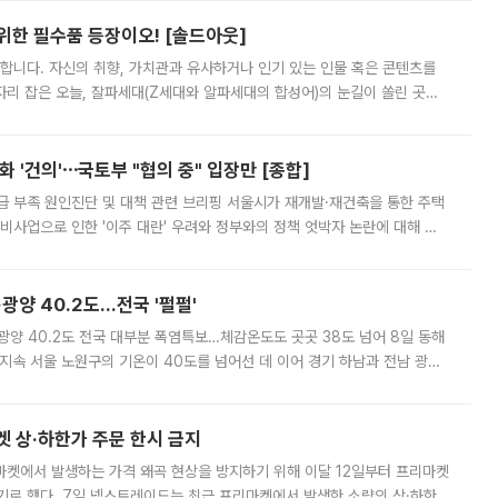
 위한 필수품 등장이오! [솔드아웃]
합니다. 자신의 취향, 가치관과 유사하거나 인기 있는 인물 혹은 콘텐츠를
'가 자리 잡은 오늘, 잘파세대(Z세대와 알파세대의 합성어)의 눈길이 쏠린 곳은
리는 공연장. 응원봉만큼이나 눈에 띄는 게 있습니다. 공연이 시작되기
 '건의'⋯국토부 "협의 중" 입장만 [종합]
급 부족 원인진단 및 대책 관련 브리핑 서울시가 재개발·재건축을 통한 주택
비사업으로 인한 '이주 대란' 우려와 정부와의 정책 엇박자 논란에 대해 정
실장은 2031년까지 31만 가구 착공 목표에 차질이 없다는 입장이나,
·광양 40.2도…전국 '펄펄'
·광양 40.2도 전국 대부분 폭염특보…체감온도도 곳곳 38도 넘어 8일 동해
지속 서울 노원구의 기온이 40도를 넘어선 데 이어 경기 하남과 전남 광양
. 전국 대부분 지역에 폭염특보가 내려진 가운데 곳곳에서 39~40도 안팎
켓 상·하한가 주문 한시 금지
마켓에서 발생하는 가격 왜곡 현상을 방지하기 위해 이달 12일부터 프리마켓
기로 했다. 7일 넥스트레이드는 최근 프리마켓에서 발생한 소량의 상·하한