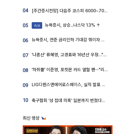
04
[주간증시전망] 다음주 코스피 6000~7000⋯“外人 수급은 정책이 변수”
뉴욕증시, 상승...나스닥 1.3% ↑
05
속보
뉴욕증시, 연준 금리인하 기대감 꺾이자 상승...S&P500 사상 최고치 [종합]
06
'나혼산' 류혜영, 고경표와 16년산 우정…"자취방서 부모님과 마주쳐"
07
'차쥐뿔' 이준영, 포켓몬 카드 열혈 팬⋯"리셀러 처단할 것"
08
LIG디펜스앤에어로스페이스, 실적 발표 후 급락→반등⋯증권가 “28년까지 튼튼”
09
10
축구협회 '성 접대 의혹' 일본까지 번졌다…日 심판 실명 공개
최신 영상