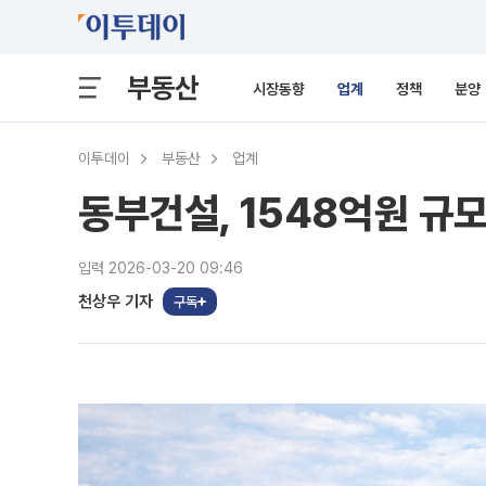
부동산
시장동향
업계
정책
분양
이투데이
부동산
업계
동부건설, 1548억원 규모
입력 2026-03-20 09:46
천상우 기자
구독