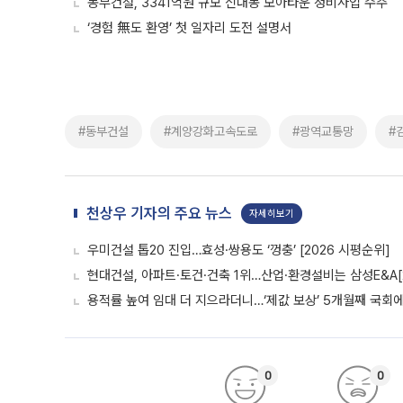
동부건설, 3341억원 규모 신내동 모아타운 정비사업 수주
‘경험 無도 환영’ 첫 일자리 도전 설명서
#동부건설
#계양강화고속도로
#광역교통망
#
천상우 기자의 주요 뉴스
자세히보기
우미건설 톱20 진입…효성·쌍용도 ‘껑충’ [2026 시평순위]
현대건설, 아파트·토건·건축 1위…산업·환경설비는 삼성E&A[
용적률 높여 임대 더 지으라더니…‘제값 보상’ 5개월째 국회
0
0