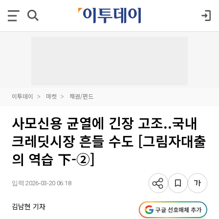
이투데이
마켓
채권/펀드
사모신용 균열에 긴장 고조..국내
크레딧시장 흔들 수도 [그림자대출
의 역습 下-②]
입력 2026-03-20 06:18
김남현 기자
구글 선호매체 추가