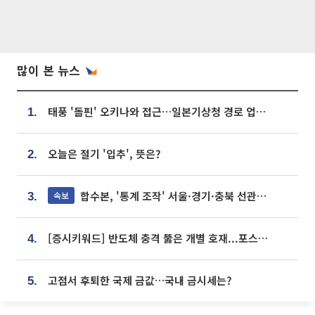
많이 본 뉴스
태풍 '돌핀' 오키나와 접근…일본기상청 경로 업데이트
1.
오늘은 절기 '입추', 뜻은?
2.
합수본, '통계 조작' 서울·경기·충북 선관위 등 추가 압수수색
속보
3.
[증시키워드] 반도체 충격 뚫은 개별 호재...포스코퓨처엠·에코프로·한화솔루션 '눈길'
4.
고점서 후퇴한 국제 금값…국내 금시세는?
5.