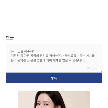
댓글
0 / 300