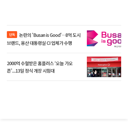
논란의 'Busan is Good'…8억 도시
단독
브랜드, 용산 대통령실 CI 업체가 수행
2000억 수혈받은 홈플러스 ‘오늘 가오
픈’...13일 정식 개장 시험대