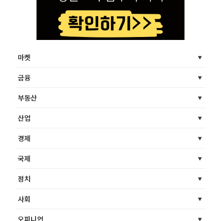
마켓
금융
부동산
산업
경제
국제
정치
사회
오피니언