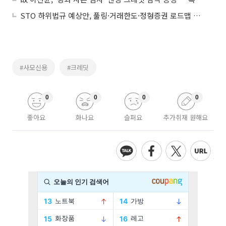
STO 하위법규 예상안, 풀링·거래한도·정형증권 로드맵 제시
#사모신용
#크레딧
0
0
0
0
좋아요
화나요
슬퍼요
추가취재 원해요