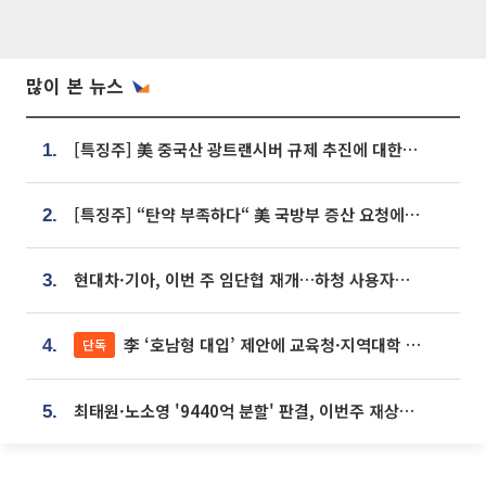
많이 본 뉴스
[특징주] 美 중국산 광트랜시버 규제 추진에 대한광통신 등 광통신株 강세
1.
[특징주] “탄약 부족하다“ 美 국방부 증산 요청에⋯국내 방산주 급등세
2.
현대차·기아, 이번 주 임단협 재개…하청 사용자성 재심도 ‘변수’
3.
李 ‘호남형 대입’ 제안에 교육청·지역대학 서·논술형 입시 연계 '착수'
단독
4.
최태원·노소영 '9440억 분할' 판결, 이번주 재상고 여부 주목
5.