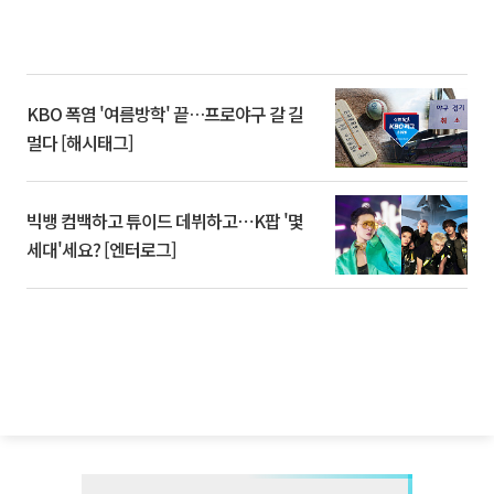
KBO 폭염 '여름방학' 끝…프로야구 갈 길
멀다 [해시태그]
빅뱅 컴백하고 튜이드 데뷔하고⋯K팝 '몇
세대'세요? [엔터로그]