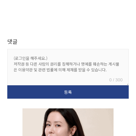
댓글
0 / 300