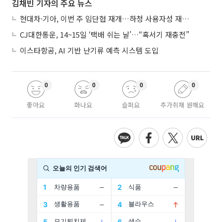
김채빈 기자의 주요 뉴스
현대차·기아, 이번 주 임단협 재개…하청 사용자성 재심도 ‘변수’
CJ대한통운, 14~15일 ‘택배 쉬는 날’…“혹서기 재충전”
이스타항공, AI 기반 난기류 예측 시스템 도입
0
0
0
0
좋아요
화나요
슬퍼요
추가취재 원해요