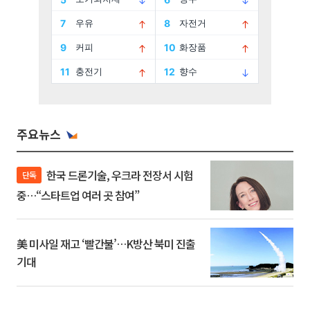
주요뉴스
한국 드론기술, 우크라 전장서 시험
단독
중…“스타트업 여러 곳 참여”
美 미사일 재고 ‘빨간불’…K방산 북미 진출
기대