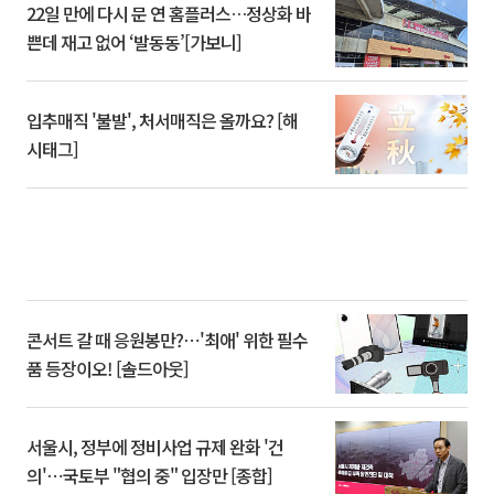
22일 만에 다시 문 연 홈플러스…정상화 바
쁜데 재고 없어 ‘발동동’[가보니]
입추매직 '불발', 처서매직은 올까요? [해
시태그]
콘서트 갈 때 응원봉만?⋯'최애' 위한 필수
품 등장이오! [솔드아웃]
서울시, 정부에 정비사업 규제 완화 '건
의'⋯국토부 "협의 중" 입장만 [종합]