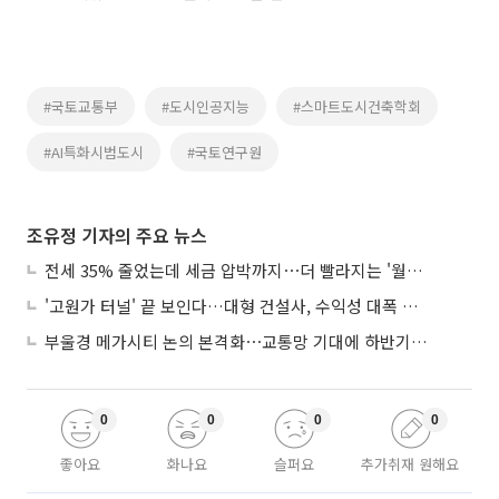
#국토교통부
#도시인공지능
#스마트도시건축학회
#AI특화시범도시
#국토연구원
조유정 기자의 주요 뉴스
전세 35% 줄었는데 세금 압박까지⋯더 빨라지는 '월세화'
'고원가 터널' 끝 보인다…대형 건설사, 수익성 대폭 개선
부울경 메가시티 논의 본격화⋯교통망 기대에 하반기 분양시장 '주목'
0
0
0
0
좋아요
화나요
슬퍼요
추가취재 원해요