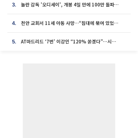
놀란 감독 '오디세이', 개봉 4일 만에 100만 돌파⋯'왕사남' 보다 빠르다
3.
천안 교회서 11세 아동 사망…“침대에 묶여 있었다” 진술 확보
4.
AT마드리드 ‘7번’ 이강인 “120% 쏟겠다”⋯시메오네 감독 “필요한 선수”
5.