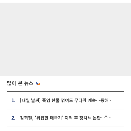
많이 본 뉴스
[내일 날씨] 폭염 한풀 꺾여도 무더위 계속⋯동해안 이틀 연속 비
1.
김희철, '뒤집힌 태극기' 지적 후 정치색 논란…"좌우 떠나 우리나라 국기"
2.