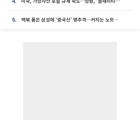
미국, 가상자산 포괄 규제 속도…상원, ‘클래리티법’ 9월 절차투표 추진
4.
맥북 품은 삼성에 ‘중국산’ 맹추격⋯커지는 노트북 OLED 시장
5.