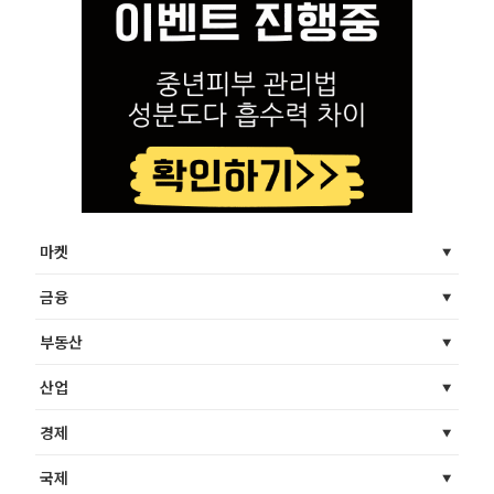
마켓
금융
부동산
산업
경제
국제