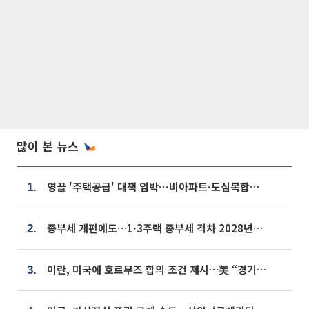
많이 본 뉴스
영끌 '주택공급' 대책 임박⋯비아파트·도심복합까지 총동원
1.
종부세 개편에도…1·3주택 종부세 격차 2028년부터 확대
2.
이란, 미국에 호르무즈 합의 조건 제시…美 “경기 아직 안 끝나” [종합]
3.