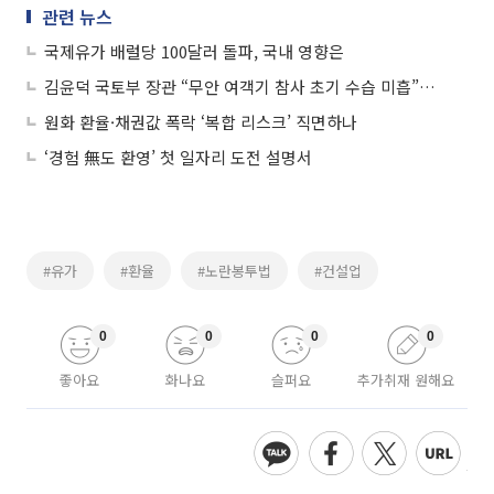
관련 뉴스
국제유가 배럴당 100달러 돌파, 국내 영향은
김윤덕 국토부 장관 “무안 여객기 참사 초기 수습 미흡”⋯유가족에 공식 사과
원화 환율·채권값 폭락 ‘복합 리스크’ 직면하나
‘경험 無도 환영’ 첫 일자리 도전 설명서
#유가
#환율
#노란봉투법
#건설업
0
0
0
0
좋아요
화나요
슬퍼요
추가취재 원해요