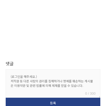
댓글
0 / 300