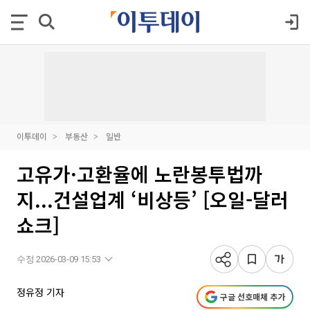
이투데이
부동산
일반
고유가·고환율에 노란봉투법까
지...건설업계 ‘비상등’ [오일-달러
쇼크]
수정 2026-03-09 15:53
정유정 기자
구글 선호매체 추가