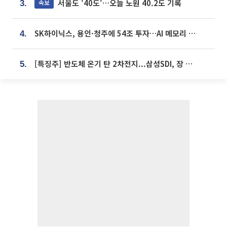
서울도 '40도'…오늘 노원 40.2도 기록
속보
3.
SK하이닉스, 용인·청주에 54조 투자…AI 메모리 생산기지 키운다
4.
[특징주] 반도체 온기 탄 2차전지...삼성SDI, 장 초반 7% 넘게 껑충
5.