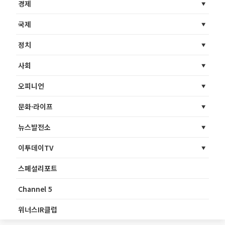
경제
국제
정치
사회
오피니언
문화·라이프
뉴스발전소
이투데이TV
스페셜리포트
Channel 5
위너스IR클럽