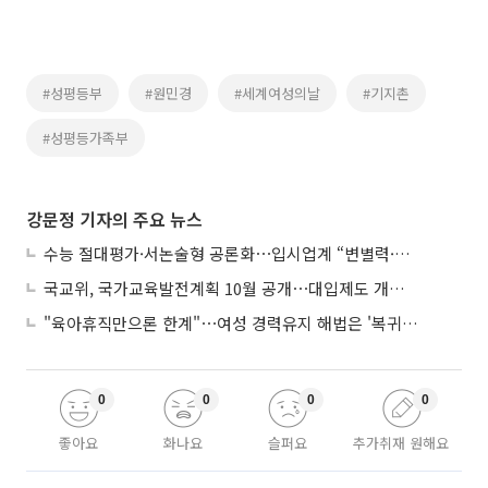
#성평등부
#원민경
#세계여성의날
#기지촌
#성평등가족부
강문정 기자의 주요 뉴스
수능 절대평가·서논술형 공론화⋯입시업계 “변별력·사교육 대책 먼저”
국교위, 국가교육발전계획 10월 공개⋯대입제도 개편 공론화 추진
"육아휴직만으론 한계"⋯여성 경력유지 해법은 '복귀 후 유연근무’
0
0
0
0
좋아요
화나요
슬퍼요
추가취재 원해요