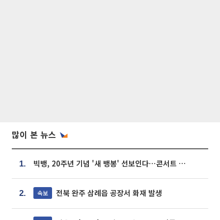
많이 본 뉴스
빅뱅, 20주년 기념 '새 뱅봉' 선보인다⋯콘서트 앞두고 팝업 개최
1.
전북 완주 삼례읍 공장서 화재 발생
속보
2.