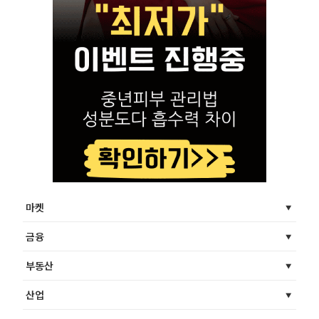
마켓
금융
부동산
산업