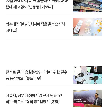
22일 만에 다시 문 연 홈플러스…정상화 바
쁜데 재고 없어 ‘발동동’[가보니]
입추매직 '불발', 처서매직은 올까요? [해
시태그]
콘서트 갈 때 응원봉만?⋯'최애' 위한 필수
품 등장이오! [솔드아웃]
서울시, 정부에 정비사업 규제 완화 '건
의'⋯국토부 "협의 중" 입장만 [종합]