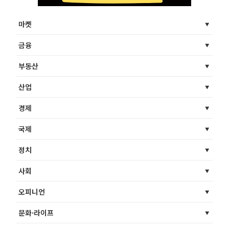
마켓
금융
부동산
산업
경제
국제
정치
사회
오피니언
문화·라이프