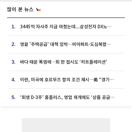
많이 본 뉴스
3445억 자사주 지급 마쳤는데...삼성전자 DX노조, 뒤늦은 '떼쓰기 집회'
1.
영끌 '주택공급' 대책 임박⋯비아파트·도심복합까지 총동원
2.
바다 태운 폭염에…회 한 접시도 ‘히트플레이션’
3.
이란, 미국에 호르무즈 합의 조건 제시…美 “경기 아직 안 끝나” [종합]
4.
‘회생 D-3주’ 홈플러스, 영업 재개에도 ‘상품 공급망’ 복구가 생존 관건
5.