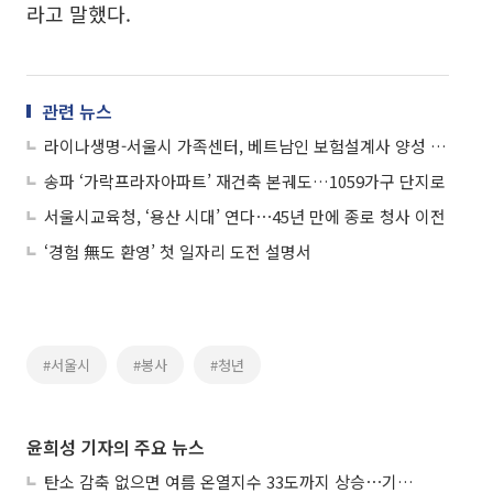
라고 말했다.
관련 뉴스
라이나생명-서울시 가족센터, 베트남인 보험설계사 양성 및 취업 지원 MOU 체결
송파 ‘가락프라자아파트’ 재건축 본궤도…1059가구 단지로
서울시교육청, ‘용산 시대’ 연다⋯45년 만에 종로 청사 이전
‘경험 無도 환영’ 첫 일자리 도전 설명서
#서울시
#봉사
#청년
윤희성 기자의 주요 뉴스
탄소 감축 없으면 여름 온열지수 33도까지 상승⋯기상청, 2100년 미래전망