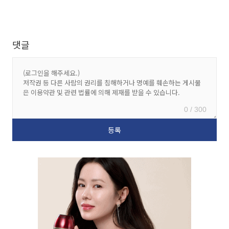
댓글
0 / 300