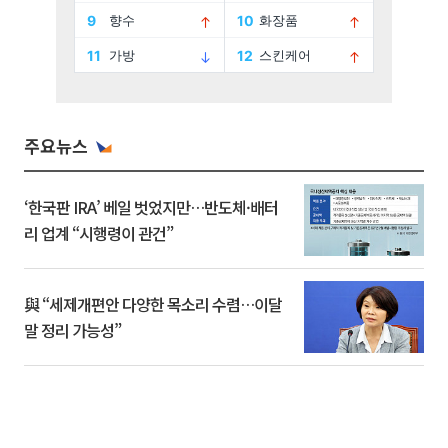
주요뉴스
‘한국판 IRA’ 베일 벗었지만…반도체·배터
리 업계 “시행령이 관건”
與 “세제개편안 다양한 목소리 수렴…이달
말 정리 가능성”