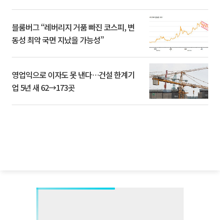
블룸버그 “레버리지 거품 빠진 코스피, 변
동성 최악 국면 지났을 가능성”
영업익으로 이자도 못 낸다…건설 한계기
업 5년 새 62→173곳