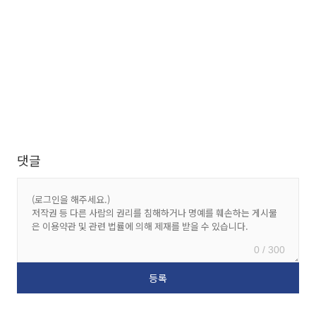
댓글
0 / 300