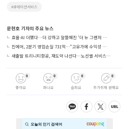
#큐레이션서비스
문현호 기자의 주요 뉴스
효율·AI 더했다…더 강하고 알뜰해진 ‘더 뉴 그랜저 하이브리드’
진에어, 2분기 영업손실 731억…“고유가에 수익성 악화”
새출발 트리니티항공, 재도약 나선다…노선별 서비스 차별화
0
0
0
0
좋아요
화나요
슬퍼요
추가취재 원해요