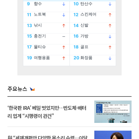
주요뉴스
‘한국판 IRA’ 베일 벗었지만…반도체·배터
리 업계 “시행령이 관건”
與 “세제개편안 다양한 목소리 수렴…이달