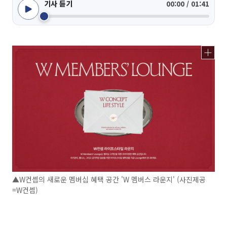
기사 듣기
00:00 / 01:41
▲W컨셉의 새로운 멤버십 혜택 공간 'W 멤버스 라운지' (사진제공
=W컨셉)