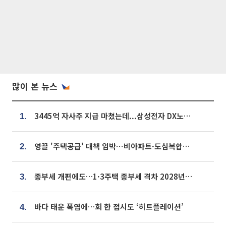
많이 본 뉴스
3445억 자사주 지급 마쳤는데...삼성전자 DX노조, 뒤늦은 '떼쓰기 집회'
1.
영끌 '주택공급' 대책 임박⋯비아파트·도심복합까지 총동원
2.
종부세 개편에도…1·3주택 종부세 격차 2028년부터 확대
3.
바다 태운 폭염에…회 한 접시도 ‘히트플레이션’
4.