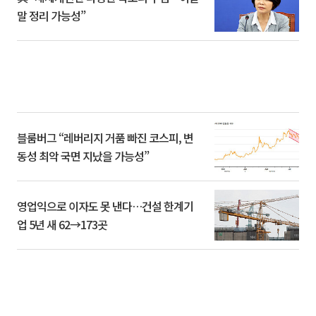
말 정리 가능성”
블룸버그 “레버리지 거품 빠진 코스피, 변
동성 최악 국면 지났을 가능성”
영업익으로 이자도 못 낸다…건설 한계기
업 5년 새 62→173곳