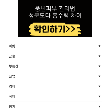
마켓
금융
부동산
산업
경제
국제
정치