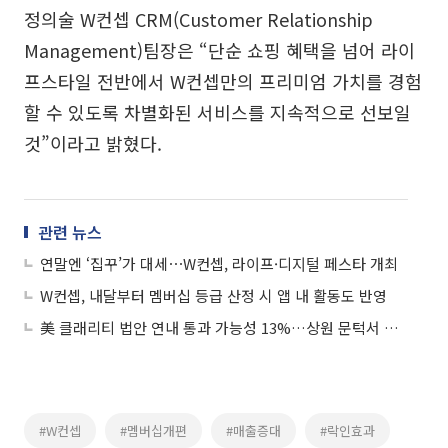
정의술 W컨셉 CRM(Customer Relationship
Management)팀장은 “단순 쇼핑 혜택을 넘어 라이
프스타일 전반에서 W컨셉만의 프리미엄 가치를 경험
할 수 있도록 차별화된 서비스를 지속적으로 선보일
것”이라고 밝혔다.
관련 뉴스
연말엔 ‘집꾸’가 대세⋯W컨셉, 라이프·디지털 페스타 개최
W컨셉, 내달부터 멤버십 등급 산정 시 앱 내 활동도 반영
美 클래리티 법안 연내 통과 가능성 13%…상원 문턱서 제동
#W컨셉
#멤버십개편
#매출증대
#락인효과