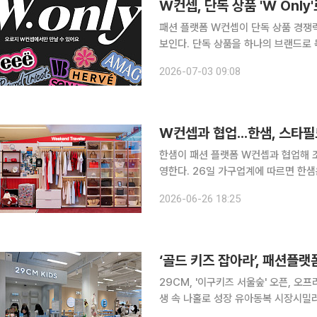
W컨셉, 단독 상품 'W Onl
패션 플랫폼 W컨셉이 단독 상품 경쟁력을
보인다. 단독 상품을 하나의 브랜드로
는 전략이다. W컨셉은 개별적으로 운영해온 단독 브랜드와 상품을 'W Only'로 통합한다고 3일 밝
2026-07-03 09:08
혔다. W컨셉에 따르면 올해 상반기 
한샘이 패션 플랫폼 W컨셉과 협업해 
영한다. 26일 가구업계에 따르면 한샘은 스타필드 수원 1층 타워 아트리움에서 ‘시그니처 드레스
룸’을 활용한 3가지 테마의 드레스룸 공간을 선보인다. ‘소셜 라이퍼
2026-06-26 18:25
마다. 소셜 라이퍼에선 ‘아일랜드장’이
29CM, '이구키즈 서울숲' 오픈, 오
생 속 나홀로 성장 유아동복 시장시밀러
전'숲크닉' 즐기는 가족 고객 겨냥, 체류형 라이프스타일