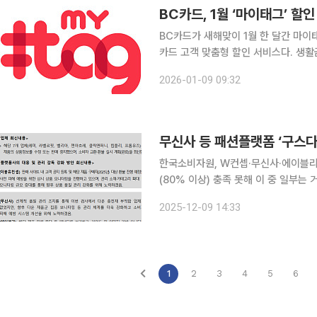
BC카드, 1월 ‘마이태그’ 할
BC카드가 새해맞이 1월 한 달간 마이태그 할인
카드 고객 맞춤형 할인 서비스다. 생활
크 카드로 결제하면 할인 혜택을 받을 수 있다. 먼저 ‘독서족’을 위해 1월 말까지
2026-01-09 09:32
온라인몰에서 2만 원 이상 결제 시 10
한국소비자원, W컨셉·무신사·에이블리·
(80% 이상) 충족 못해 이 중 일부는 거위털 비율이 6
는 일부 ‘구스다운(거위털) 패딩’ 제
2025-12-09 14:33
품인 것으로 드러났다. 소비자는 ‘구스
1
2
3
4
5
6