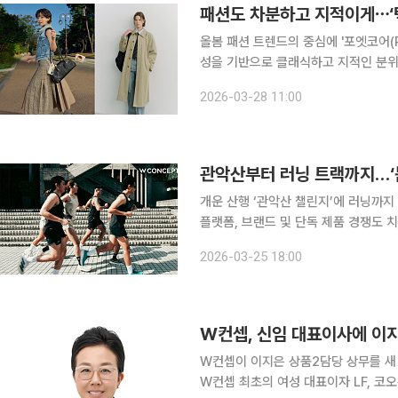
패션도 차분하고 지적이게⋯‘텍
올봄 패션 트렌드의 중심에 '포엣코어(Po
성을 기반으로 클래식하고 지적인 분위
연장선으로 해석된다. 절제된 실루엣과
2026-03-28 11:00
르게 번지고 있다. 28일 패
관악산부터 러닝 트랙까지…‘봄
개운 산행 ‘관악산 챌린지’에 러닝까지
플랫폼, 브랜드 및 단독 제품 경쟁도 치열 본격적인 봄 시즌, 야외 활동에 최적화된 계절이 되
포츠웨어 소비가 빠르게 증가하고 있다.
2026-03-25 18:00
스포츠웨어에 대한 관심이 급증하면서
W컨셉, 신임 대표이사에 이
W컨셉이 이지은 상품2담당 상무를 새 대표이사로 선임했다. 
W컨셉 최초의 여성 대표이자 LF, 코오