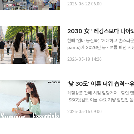
2026-05-22 06:00
타일 플랫폼 29CM가 서울 성동구 서
2030 女 "레깅스보다 나아요"
한때 '엄마 등산복', '애매하고 촌스러운
pants)가 2026년 봄ㆍ여름 패션 시장의
에이블리에 따르면 최근 3주간 카프리 
2026-05-18 14:26
으며 지그재그와 W컨셉 등 주요 플
‘낮 30도’ 이른 더위 습격
계절상품 판매 시점 앞당겨져⋯할인 행
·SSG닷컴도 여름 수요 겨냥 할인전 돌입 한낮 기온이 30도에 육박하는 이른 더위가 이어지
통업계가 여름 시즌 수요 선점 경쟁에 
2026-05-16 09:00
체들이 계절상품 판매 시점을 앞당기고