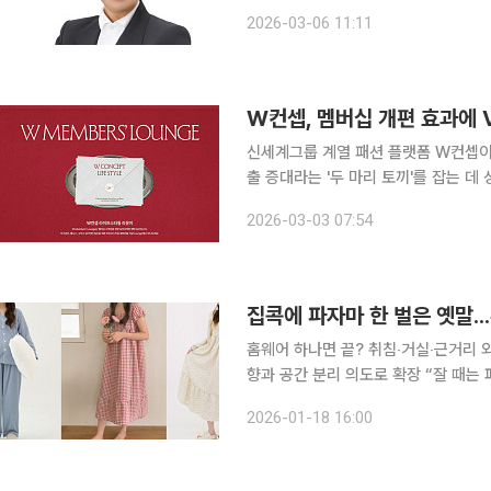
시장의 경쟁이 치열해지고 있는 만큼 
2026-03-06 11:11
W컨셉, 멤버십 개편 효과에 V
신세계그룹 계열 패션 플랫폼 W컨셉이
출 증대라는 '두 마리 토끼'를 잡는 데 성공했다. 3일 W컨셉에 따르면, 지난 1
등급(W 시그니처, VIP, 베스트, 프렌
2026-03-03 07:54
객 수가 전년 동기 대비 18% 증가했다
홈웨어 하나면 끝? 취침‧거실‧근거리 
향과 공간 분리 의도로 확장 “잘 때는 파자마, 거실 등 공용 생활공간에서 입는 라운지웨어, 편의점
등 근거리 외출에는 또 따로 입는 원마일웨어가 있어요.” 30대 직장
2026-01-18 16:00
는 걸 좋아하는 만큼 집안 공간과 상황