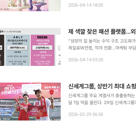
큐레이션 등이 눈길을 끌고 있다. 14일 업계에 따르면 무신사의 취향 셀렉트숍 29CM와 컬리, W컨
2026-04-14 18:00
셉 등이 일제히 뷰티 페스타를 진행하고
제 색깔 찾은 패션 플랫폼...외
“성장의 질 높이는 수익 구조 고도화가
체질로W컨셉, 적자 전환...마케팅 부담 딛고 효율 경쟁으로 패
벗어나 돈을 버는 ‘수익성’ 구축 단계
2026-04-14 05:30
략에서 벗어나 수수료, 서비스 매출, 
신세계그룹, 상반기 최대 쇼핑
신세계그룹 주요 계열사가 총출동하는 
달 1일 막을 올린다. 29일 신세계그룹에 따르면 다음달 1일부터 12일까지 열리는 이번 행사는 식재
료, 외식, 생필품, 패션 등 고객 일
2026-03-29 06:00
특징이다. 고물가 부담을 낮출 수 있는 