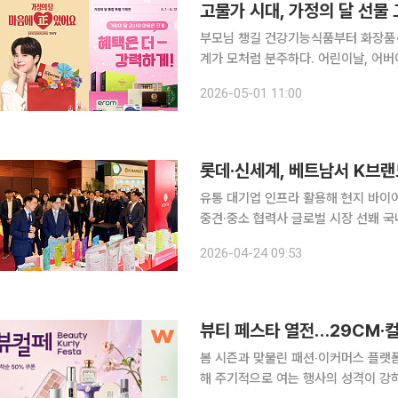
고물가 시대, 가정의 달 선물 
부모님 챙길 건강기능식품부터 화장품•케이크•패션 아이템까
계가 모처럼 분주하다. 어린이날, 어버
잡기에 나선 것. 마음을 전하는 가정
2026-05-01 11:00
것으로 보인다. 1일 유통 및 
롯데·신세계, 베트남서 K브랜
유통 대기업 인프라 활용해 현지 바이어
중견·중소 협력사 글로벌 시장 선봬 국내 대표 유통 기업인 롯데와 신세계가 베트남 현지에서 대규
모 쇼케이스를 열고 국내 중소기업의 동남아
2026-04-24 09:53
지 취재를 종합하면, 롯데홈쇼핑과 신
뷰티 페스타 열전…29CM·컬
봄 시즌과 맞물린 패션‧이커머스 플랫폼
해 주기적으로 여는 행사의 성격이 강