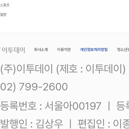
스포츠
일반
회사소개
이용약관
개인정보처리방침
청소년
(주)이투데이 (제호 : 이투데이
02) 799-2600
등록번호 : 서울아00197 ㅣ 등록일
발행인 : 김상우 ㅣ 편집인 : 