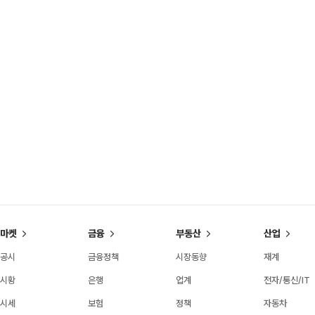
마켓
금융
부동산
산업
공시
금융정책
시장동향
재계
시황
은행
업계
전자/통신/IT
시세
보험
정책
자동차