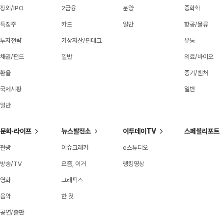
장외/IPO
2금융
분양
중화학
특징주
카드
일반
항공/물류
투자전략
가상자산/핀테크
유통
채권/펀드
일반
의료/바이오
환율
중기/벤처
국제시황
일반
일반
문화·라이프
뉴스발전소
이투데이TV
스페셜리포트
관광
이슈크래커
e스튜디오
방송/TV
요즘, 이거
랭킹영상
영화
그래픽스
음악
한 컷
공연/출판