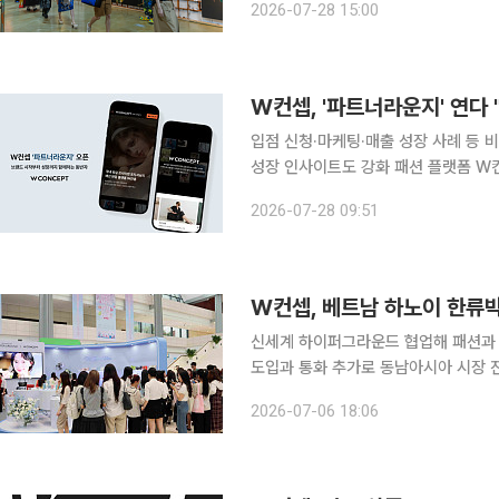
2026-07-28 15:00
한다고 밝혔다. 하이서울쇼룸은 
W컨셉, '파트너라운지' 연다
입점 신청·마케팅·매출 성장 사례 등
성장 인사이트도 강화 패션 플랫폼 W컨셉은 입점 브랜드의 상생과 성장을 지원하기 위한 통합 비즈
니스 채널 '파트너라운지(Partner Lounge)'를
2026-07-28 09:51
점을 희망하는 신규 판매자부터 기존
신세계 하이퍼그라운드 협업해 패션과 
도입과 통화 추가로 동남아시아 시장 진출 교두보 확보 W컨셉이 베
로벌 팝업스토어 운영을 마치며 동남아시아 시
2026-07-06 18:06
터 4일까지 베트남 하노이 국가 컨벤