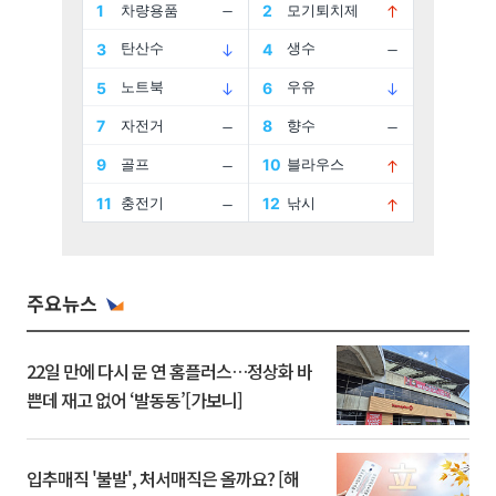
주요뉴스
22일 만에 다시 문 연 홈플러스…정상화 바
쁜데 재고 없어 ‘발동동’[가보니]
입추매직 '불발', 처서매직은 올까요? [해