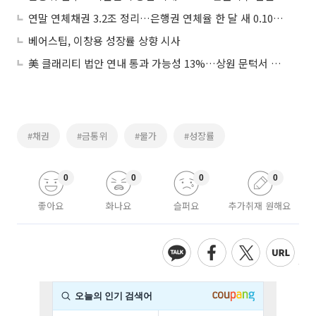
연말 연체채권 3.2조 정리…은행권 연체율 한 달 새 0.10%p 하락
베어스팁, 이창용 성장률 상향 시사
美 클래리티 법안 연내 통과 가능성 13%…상원 문턱서 제동
#채권
#금통위
#물가
#성장률
0
0
0
0
좋아요
화나요
슬퍼요
추가취재 원해요