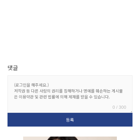
댓글
0 / 300