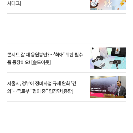
시태그]
콘서트 갈 때 응원봉만?⋯'최애' 위한 필수
품 등장이오! [솔드아웃]
서울시, 정부에 정비사업 규제 완화 '건
의'⋯국토부 "협의 중" 입장만 [종합]