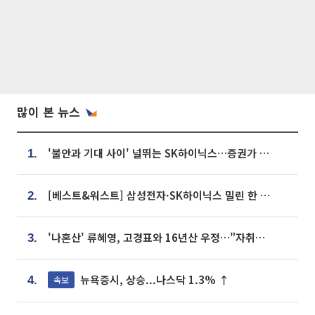
많이 본 뉴스
'불안과 기대 사이' 널뛰는 SK하이닉스…증권가 "HBM4·LTA 기반 펀터멘털 견고"
1.
[베스트&워스트] 삼성전자·SK하이닉스 밀린 한 주…상상인증권은 85% 급등
2.
'나혼산' 류혜영, 고경표와 16년산 우정…"자취방서 부모님과 마주쳐"
3.
뉴욕증시, 상승...나스닥 1.3% ↑
속보
4.