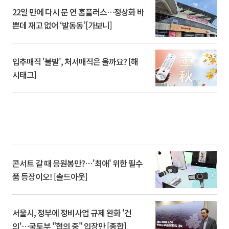
22일 만에 다시 문 연 홈플러스…정상화 바
쁜데 재고 없어 ‘발동동’[가보니]
입추매직 '불발', 처서매직은 올까요? [해
시태그]
콘서트 갈 때 응원봉만?⋯'최애' 위한 필수
품 등장이오! [솔드아웃]
서울시, 정부에 정비사업 규제 완화 '건
의'⋯국토부 "협의 중" 입장만 [종합]