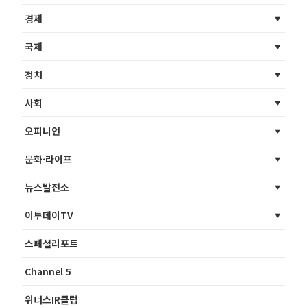
경제
국제
정치
사회
오피니언
문화·라이프
뉴스발전소
이투데이TV
스페셜리포트
Channel 5
위너스IR클럽