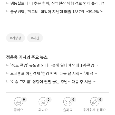
냉동실보다 더 추운 한파, 산업현장 위험 경보 언제 풀리나?
블루엠텍, ‘위고비’ 힘입어 지난해 매출 1857억⋯39.4% ‘껑충’
#기상청
#지진
정용욱 기자의 주요 뉴스
'40도 폭염' 뉴노멀 되나…올해 열대야 역대 1위·폭염일수 평년 3배 넘어
오세훈표 야간경제 '한강 밤핑' 다음 달 시작⋯"새 성장동력 만들 것"
'이중 고기압' 영향에 펄펄 끓는 주말…다음 주 서울 포함 서쪽이 더 덥다
0
0
0
0
좋아요
화나요
슬퍼요
추가취재 원해요