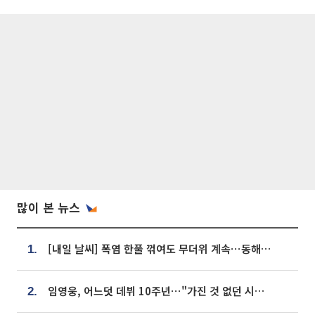
많이 본 뉴스
[내일 날씨] 폭염 한풀 꺾여도 무더위 계속⋯동해안 이틀 연속 비
1.
임영웅, 어느덧 데뷔 10주년⋯"가진 것 없던 시절, 내 앞엔 20명의 팬뿐"
2.