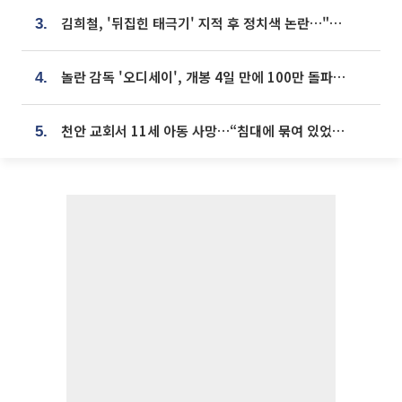
김희철, '뒤집힌 태극기' 지적 후 정치색 논란…"좌우 떠나 우리나라 국기"
3.
놀란 감독 '오디세이', 개봉 4일 만에 100만 돌파⋯'왕사남' 보다 빠르다
4.
천안 교회서 11세 아동 사망…“침대에 묶여 있었다” 진술 확보
5.