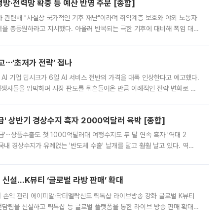
방·전력망 확충 등 예산 반영 주문 [종합]
과 관련해 "사실상 국가적인 기후 재난"이라며 취약계층 보호와 야외 노동자
정력을 총동원하라고 지시했다. 아울러 반복되는 극한 기후에 대비해 폭염 대응
영하는 방안도 검토하라고 주문했다. 이 대통령은 이날 폭염·가뭄 대
예고⋯‘초저가 전략’ 접나
 AI 기업 딥시크가 6일 AI 서비스 전반의 가격을 대폭 인상한다고 예고했다.
 경쟁사들을 압박하며 시장 판도를 뒤흔들어온 만큼 이례적인 전략 변화로 평
 이날 공지를 통해 구체적인 인상 폭은 공개하지 않았지만 상당한 수
' 상반기 경상수지 흑자 2000억달러 육박 [종합]
급'⋯상품수출도 첫 1000억달러대 여행수지도 두 달 연속 흑자 '역대 2
국내 경상수지가 유례없는 '반도체 수출' 날개를 달고 훨훨 날고 있다. 역대
경상수지 뿐 아니라 상반기 경상수지 흑자도 2000억달러에 근접하며 사상 최
신설…K뷰티 ‘글로벌 라방 판매’ 확대
터 손익 관리 에이피알·닥터멜락신도 틱톡샵 라이브방송 강화 글로벌 K뷰티
담팀을 신설하고 틱톡샵 등 글로벌 플랫폼을 통한 라이브 방송 판매 확대에
급하는 데서 한발 더 나아가 방송 기획과 상품 구성, 출연자 섭외, 손익