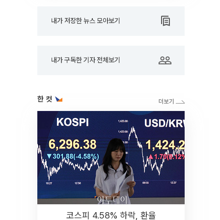
내가 저장한 뉴스 모아보기
내가 구독한 기자 전체보기
한 컷
코스피 4.58% 하락, 환율