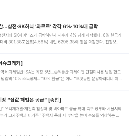
감…삼전·SK하닉 '와르르' 각각 6%·10%대 급락
삼성전자와 SK하이닉스가 급락하면서 지수가 4% 넘게 하락했다. 6일 한국거
비 301.88포인트(4.58%) 내린 6296.38에 장을 마감했다. 전장보다
스피는 장중 한때 6550.94까지 오르기도 했으나 6238.32까지 밀리기도 했
[이슈크래커]
 전액 비과세일반 ISA는 최장 5년…손익통산·과세이연 단절미사용 납입 한도
납입액 10% 소득공제…“10% 환급”은 아냐 “오랫동안 운용하라더니 이제
 ‘만능 절세 통장’으로 불리는 개인종합자산관리계좌(ISA)가 두 갈래로 개
 “집값 해법은 공급” [종합]
안” 우려재개발·재건축 활성화 및 비아파트 공급 확대 촉구 정부와 서울시의
정부가 고가주택과 비거주 1주택자 등의 세 부담을 높여 수요를 억제하는 카
키울 것이라며 세금이 아닌 공급이 근본적인 처방이라고 전면 반박했다.