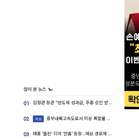
많이 본 뉴스
김정관 장관 “반도체 성과급, 주총 승인 받도록”…상법·자본시장법 개정 시사
01
중부내륙고속도로서 미상 폭발물 발견
02
속보
태풍 '돌핀' 이어 '찬홈' 등장…예상 경로에 한국 '한숨'
03