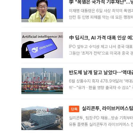
李 "폭염은 국가적 기후재난"…냉
이재명 대통령은 6일 사상 최악의 폭염
안전 등 인명 피해를 막는 데 모든 행
인프라 확충 계획을 내년도 예산안에 반
中 딥시크, AI 가격 대폭 인상 
IPO 앞두고 수익성 제고 나서 중국 대표
그동안 ‘초저가 전략’으로 미국과 중국
가된다. 블룸버그통신에 따르면 딥시크는
반도체 날개 달고 날았다⋯'역대급
6월 상품수지 흑자 478.9억달러 '역대
위'⋯"유가ㆍ환율 영향 출국자 수 감소" 
급 수출 호조가 매달 이어지면서 6월 
대 기
실리콘투, 라이브커머스팀 
단독
실리콘투, 팀장·PD 채용…방송 기획부
유통 플랫폼 실리콘투가 라이브커머스 전
나섰다. 국내 화장품을 해외 유통망에 공