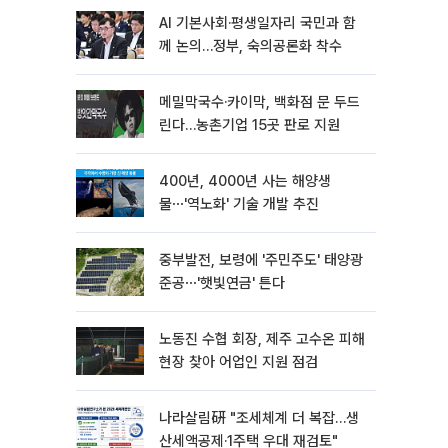
AI 기본사회·평생일자리 국민과 함
께 논의…정부, 숙의공론화 착수
메밀막국수·카이막, 백화점 문 두드
린다…농촌기업 15곳 판로 지원
400년, 4000년 사는 해양생
물⋯'역노화' 기술 개발 추진
중부발전, 보령에 '주민주도' 태양광
준공⋯'햇빛연금' 튼다
노동진 수협 회장, 제주 고수온 피해
현장 찾아 어업인 지원 점검
나라살림硏 "조세체계 더 복잡…생
산세액공제·1주택 우대 재검토"