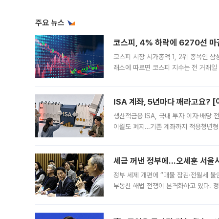
주요 뉴스
코스피, 4% 하락에 6270선 마
코스피 시장 시가총액 1, 2위 종목인 
래소에 따르면 코스피 지수는 전 거래일 대
1.81% 내린 6478.75에 출발한 코
다. 이날 오전
ISA 계좌, 5년마다 깨라고요? 
생산적금융 ISA, 국내 투자 이자·배당
이월도 폐지…기존 계좌까지 적용청년형 
는 5년마다 계좌를 해지하라는 건가요?”
편을
세금 꺼낸 정부에…오세훈 서울시장
정부 세제 개편에 “매물 잠김·전월세 불
부동산 해법 전쟁이 본격화하고 있다. 
드를 꺼내자 서울시는 전·월세 부담만 