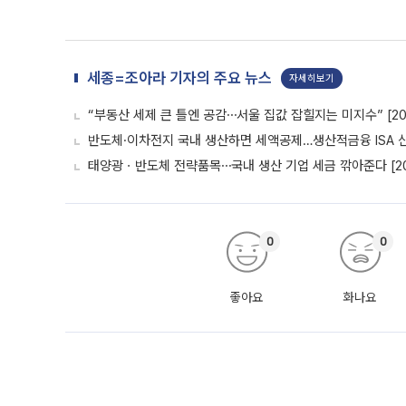
세종=조아라 기자의 주요 뉴스
자세히보기
“부동산 세제 큰 틀엔 공감⋯서울 집값 잡힐지는 미지수” [20
반도체·이차전지 국내 생산하면 세액공제…생산적금융 ISA 신설
태양광ㆍ반도체 전략품목⋯국내 생산 기업 세금 깎아준다 [20
0
0
좋아요
화나요