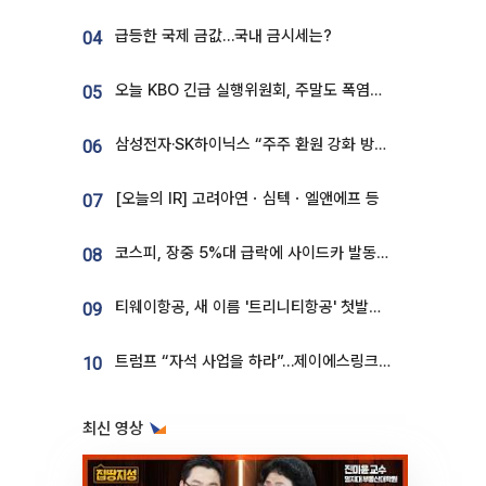
급등한 국제 금값…국내 금시세는?
04
오늘 KBO 긴급 실행위원회, 주말도 폭염취소 될까
05
삼성전자·SK하이닉스 “주주 환원 강화 방안 마련”
06
[오늘의 IR] 고려아연ㆍ심텍ㆍ엘앤에프 등
07
코스피, 장중 5%대 급락에 사이드카 발동…삼성·SK 동반 폭락
08
티웨이항공, 새 이름 '트리니티항공' 첫발…SSC 전략 본격화
09
트럼프 “자석 사업을 하라”…제이에스링크, 비중국 영구자석 공급망 구축 속도
10
최신 영상