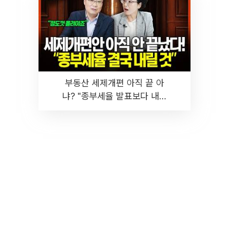
부동산 세제개편 아직 끝 아
냐? "종부세율 발표보다 내릴
것" 장기거주·양도세 전망 I 집
땅지성 I 김인만, 진미윤