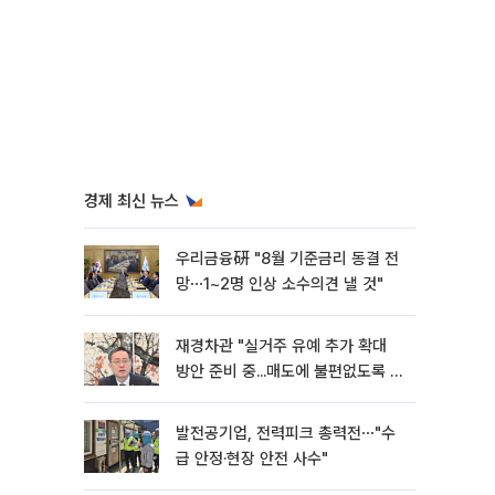
경제 최신 뉴스
우리금융硏 "8월 기준금리 동결 전
망⋯1~2명 인상 소수의견 낼 것"
재경차관 "실거주 유예 추가 확대
방안 준비 중...매도에 불편없도록 노
력"
발전공기업, 전력피크 총력전⋯"수
급 안정·현장 안전 사수"