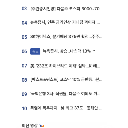
03
[주간증시전망] 다음주 코스피 6000~7000⋯“外人 수급은 정책이 변수”
뉴욕증시, 연준 금리인상 기대감 꺾이자 상승...S&P500 사상 최고치 [종합]
04
SK하이닉스, 분기배당 375원 확정…주주환원책 9월로 앞당겨 발표
05
뉴욕증시, 상승...나스닥 1.3% ↑
06
속보
07
美 ‘232조 하이브리드 제재’ 임박…K-태양광, 불확실성 털고 날개 다나
[베스트&워스트] 코스닥 10% 급반등…본느, 최대주주 변경 기대에 270% 폭등
08
'국책은행 3사' 직원들, 다음주 여의도 거리 나서는 까닭은
09
폭염에 폭우까지⋯낮 최고 37도ㆍ동해안 강한 비 [날씨]
10
최신 영상