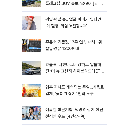
플래그십 SUV 볼보 'EX90' [ET의
모빌리티]
귀밑·턱밑 혹…얼굴 마비가 있다면
‘이 질병’ 의심[e건강~쏙]
주유소 기름값 12주 연속 내려…휘
발유·경유 1800원대
효율·AI 더했다…더 강하고 알뜰해
진 ‘더 뉴 그랜저 하이브리드’ [ET의
모빌리티]
입추 지나도 계속되는 폭염…식음료
업계, ‘늦더위 잡기’ 전력 투구
여름철 마른기침, 냉방병‧감기 아닌
천식일 수도 [e건강~쏙]