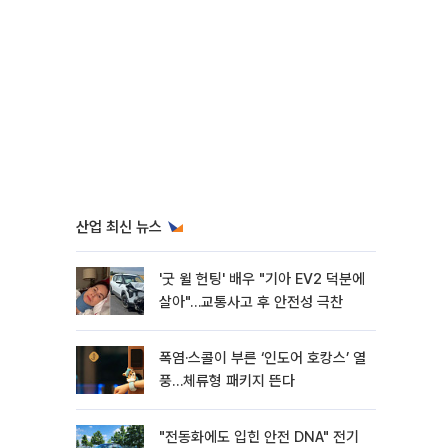
산업 최신 뉴스
'굿 윌 헌팅' 배우 "기아 EV2 덕분에
살아"…교통사고 후 안전성 극찬
폭염·스콜이 부른 ‘인도어 호캉스’ 열
풍…체류형 패키지 뜬다
"전동화에도 입힌 안전 DNA" 전기