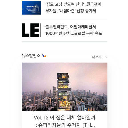
‘집도 코칭 받으며 산다’…월급쟁이
부자들, ‘내집마련’ 신청 증가세
블루엘리펀트, 어펄마캐피탈서
1000억원 유치…글로벌 공략 속도
뉴스발전소
Vol. 12 이 집은 대체 얼마일까
: 슈퍼리치들의 주거지 [THE