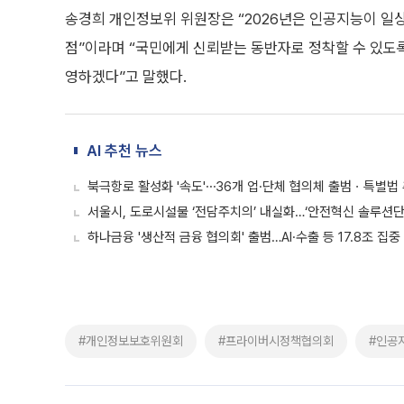
송경희 개인정보위 위원장은 “2026년은 인공지능이 일
점”이라며 “국민에게 신뢰받는 동반자로 정착할 수 있도
영하겠다”고 말했다.
AI 추천 뉴스
북극항로 활성화 '속도'⋯36개 업·단체 협의체 출범ㆍ특별법
서울시, 도로시설물 ‘전담주치의’ 내실화…‘안전혁신 솔루션단
하나금융 '생산적 금융 협의회' 출범…AI·수출 등 17.8조 집중
#개인정보보호위원회
#프라이버시정책협의회
#인공