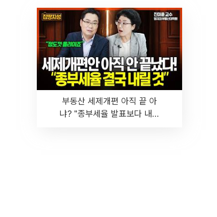
부동산 세제개편 아직 끝 아
냐? "종부세율 발표보다 내릴
것" 장기거주·양도세 전망 I 집
땅지성 I 김인만, 진미윤