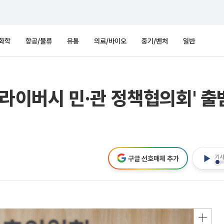
화학
항공/물류
유통
의료/바이오
중기/벤처
일반
 프라이버시 민·관 정책협의회' 
기사
구글 선호매체 추가