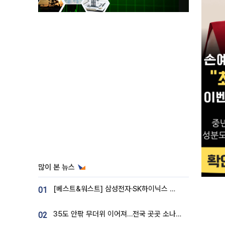
많이 본 뉴스
[베스트&워스트] 삼성전자·SK하이닉스 밀린 한 주…상상인증권은 85% 급등
01
35도 안팎 무더위 이어져…전국 곳곳 소나기 [오늘 날씨]
02