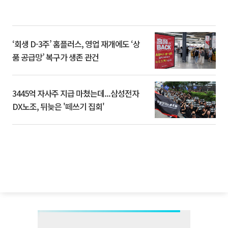
‘회생 D-3주’ 홈플러스, 영업 재개에도 ‘상
품 공급망’ 복구가 생존 관건
3445억 자사주 지급 마쳤는데...삼성전자
DX노조, 뒤늦은 '떼쓰기 집회'