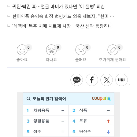
귀밑·턱밑 혹…얼굴 마비가 있다면 ‘이 질병’ 의심
한미약품 송영숙 회장 법인카드 의혹 제보자, “한미 잘 되기 바라는 마음”
‘레켐비’ 독주 치매 치료제 시장…국산 신약 등장하나
0
0
0
0
좋아요
화나요
슬퍼요
추가취재 원해요