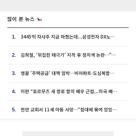
많이 본 뉴스
3445억 자사주 지급 마쳤는데...삼성전자 DX노조, 뒤늦은 '떼쓰기 집회'
1.
김희철, '뒤집힌 태극기' 지적 후 정치색 논란…"좌우 떠나 우리나라 국기"
2.
영끌 '주택공급' 대책 임박⋯비아파트·도심복합까지 총동원
3.
이란 “호르무즈 새 항로 합의 매우 근접...미국 배상 먼저”
4.
천안 교회서 11세 아동 사망…“침대에 묶여 있었다” 진술 확보
5.