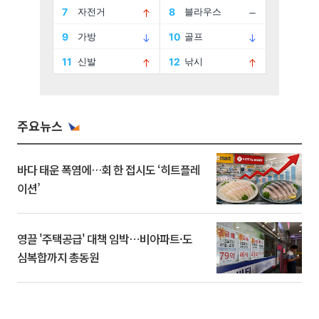
주요뉴스
바다 태운 폭염에…회 한 접시도 ‘히트플레
이션’
영끌 '주택공급' 대책 임박⋯비아파트·도
심복합까지 총동원