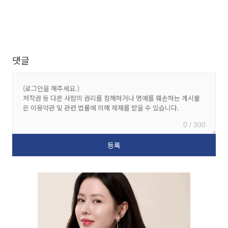
댓글
0 / 300