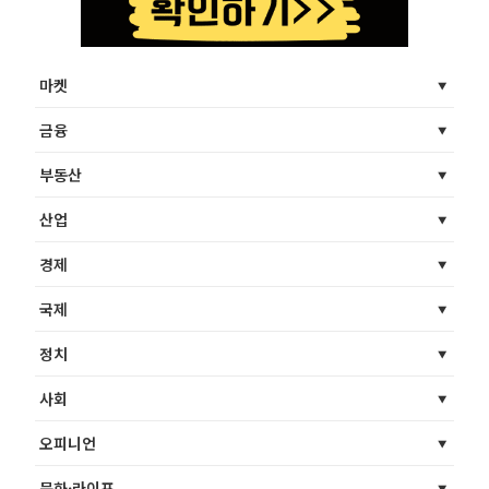
마켓
금융
부동산
산업
경제
국제
정치
사회
오피니언
문화·라이프